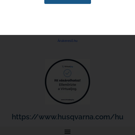
Árukereső.hu
https://www.husqvarna.com/hu