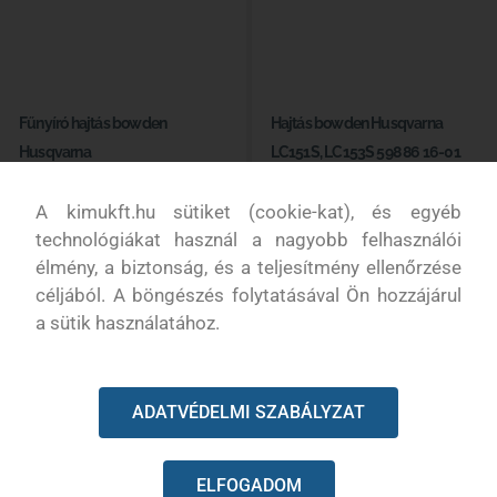
Fűnyíró hajtás bowden
Hajtás bowden Husqvarna
Husqvarna
LC151S, LC153S 598 86 16-01
Elérhető
Elérhető
A kimukft.hu sütiket (cookie-kat), és egyéb
technológiákat használ a nagyobb felhasználói
1 990
Ft
9 290
Ft
élmény, a biztonság, és a teljesítmény ellenőrzése
céljából. A böngészés folytatásával Ön hozzájárul
Kosárba
Kosárba
a sütik használatához.
ADATVÉDELMI SZABÁLYZAT
ELFOGADOM