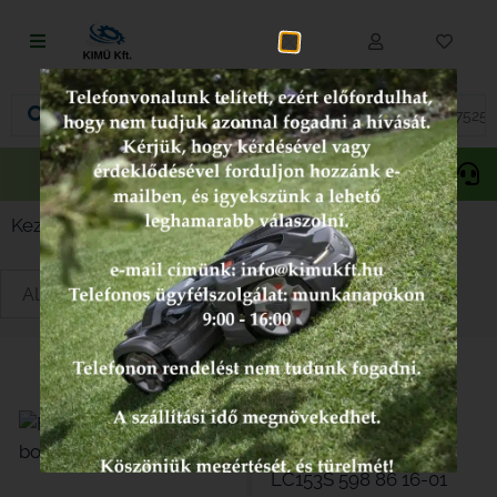
Fűnyírás
Vágás és fűrészelés
Akciós
Gepida
Oregon
termékek
Akkumulátoros termékek
Kezdőlap
/
Fűnyíró alkatrészek
/ Bowdenek
Talajápolás és tisztítás
Alkatrészek
Kenőanyagok és kannák
Védőfelszerelés
Tartozékok és kiegészítők