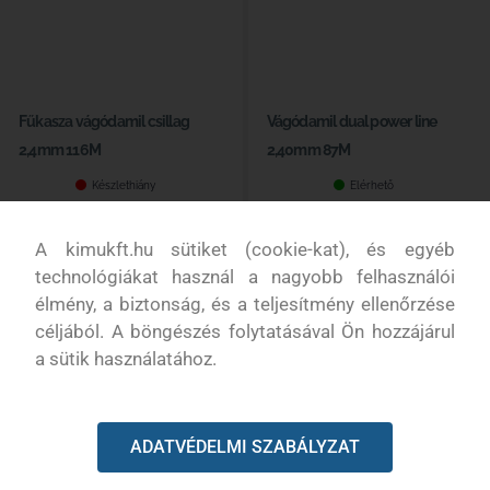
Fűkasza vágódamil csillag
Vágódamil dual power line
2,4mm 116M
2,40mm 87M
Készlethiány
Elérhető
2 800
Ft
3 980
Ft
A kimukft.hu sütiket (cookie-kat), és egyéb
technológiákat használ a nagyobb felhasználói
Részletek
Kosárba
élmény, a biztonság, és a teljesítmény ellenőrzése
céljából. A böngészés folytatásával Ön hozzájárul
a sütik használatához.
ADATVÉDELMI SZABÁLYZAT