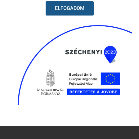
ELFOGADOM
Vágódamil dual power line
Vágódamil négyszög 2,4mm
3mm 56M
15M EVEREST
Készlethiány
Központi raktáron
3 980
Ft
520
Ft
Részletek
Kosárba