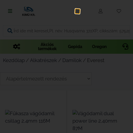
Fűnyírás
Vágás és fűrészelés
Akciós
Gepida
Oregon
termékek
Akkumulátoros termékek
Kezdőlap
/
Alkatrészek
/
Damilok
/ Everest
Talajápolás és tisztítás
Alkatrészek
Kenőanyagok és kannák
Védőfelszerelés
Tartozékok és kiegészítők