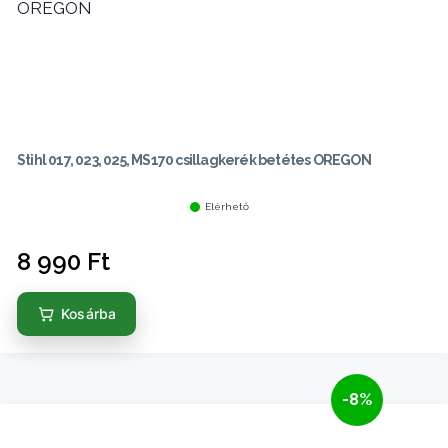
Stihl 017, 023, 025, MS170 csillagkerék betétes OREGON
Elérhető
8 990
Ft
Kosárba
-8%