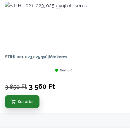
STIHL 021, 023, 025 gyújtótekercs
Elérhető
Original
Current
3 560
Ft
3 850
Ft
price
price
Kosárba
was:
is:
3
3
850 Ft.
560 Ft.