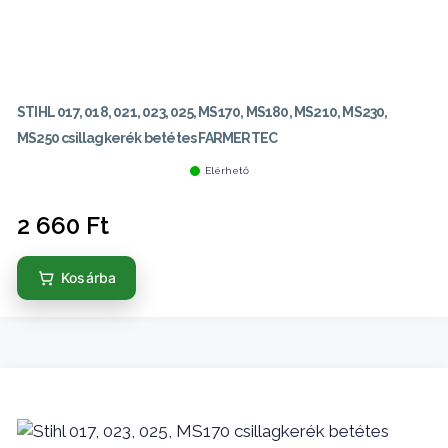
STIHL 017, 018, 021, 023, 025, MS170, MS180, MS210, MS230,
MS250 csillagkerék betétes FARMERTEC
Elérhető
2 660
Ft
Kosárba