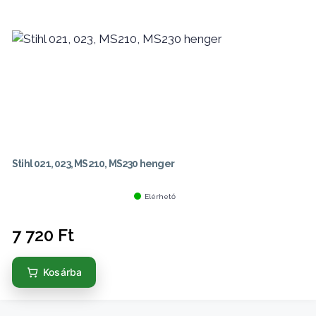
Stihl 021, 023, MS210, MS230 henger
Elérhető
7 720
Ft
Kosárba