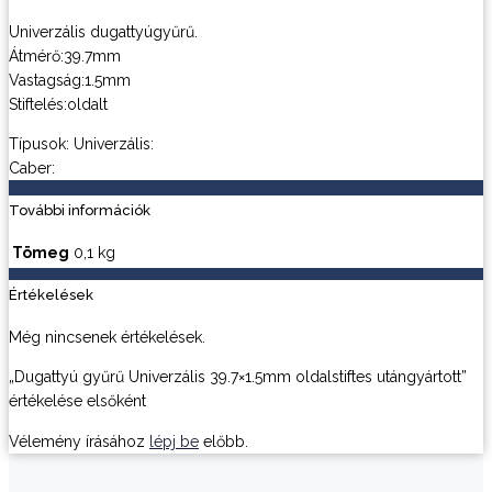
Univerzális dugattyúgyűrű.
Átmérő:39.7mm
Vastagság:1.5mm
Stiftelés:oldalt
Típusok: Univerzális:
Caber:
További információk
Tömeg
0,1 kg
Értékelések
Még nincsenek értékelések.
„Dugattyú gyűrű Univerzális 39.7×1.5mm oldalstiftes utángyártott”
értékelése elsőként
Vélemény írásához
lépj be
előbb.