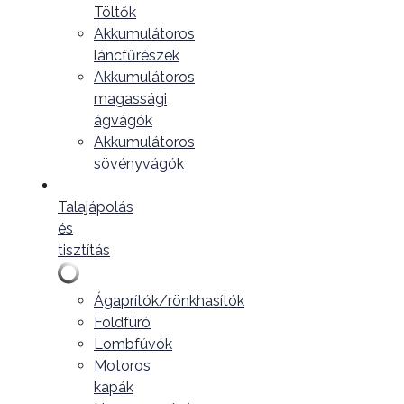
Töltők
Akkumulátoros
láncfűrészek
Akkumulátoros
magassági
ágvágók
Akkumulátoros
sövényvágók
Talajápolás
és
tisztítás
Ágaprítók/rönkhasítók
Földfúró
Lombfúvók
Motoros
kapák