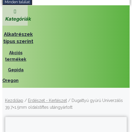
Minden találat
Kategóriák
Alkatrészek
típus szerint
Akciós
termékek
Gepida
Oregon
Kezdőlap
/
Erdészet - Kertészet
/ Dugattyú gyűrű Univerzális
39.7×1.5mm oldalstiftes utángyártott