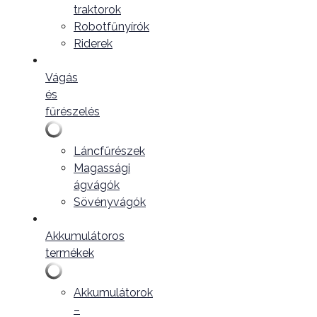
traktorok
Robotfűnyírók
Riderek
Vágás
és
fűrészelés
Láncfűrészek
Magassági
ágvágók
Sövényvágók
Akkumulátoros
termékek
Akkumulátorok
–