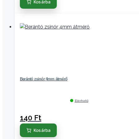
Kosárba
Berántó zsinór 4mm átmérő
Elérhető
140
Ft
Kosárba