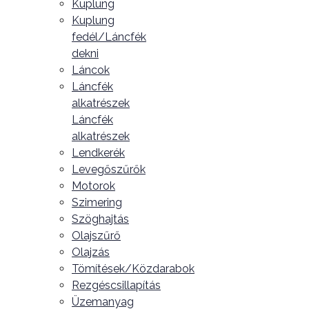
Kuplung
Kuplung
fedél/Láncfék
dekni
Láncok
Láncfék
alkatrészek
Láncfék
alkatrészek
Lendkerék
Levegőszűrők
Motorok
Szimering
Szöghajtás
Olajszűrő
Olajzás
Tömítések/Közdarabok
Rezgéscsillapítás
Üzemanyag