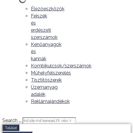
Élezőeszközök
Fejszék
és
erdészeti
szerszámok
Kenőanyagok
és
kannák
Kombikulcsok/szerszámok
Műhelyfelszerelés
Tisztítószerek
Üzemanyag
adalék
Reklámajándékok
Search ...
Találat