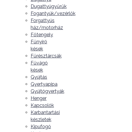
Dugattyúgyűrűk
Fogantyúk/vezérlők
Forgattyús
ház/motorház
Főtengely
Fűnyíró
kések
Fűrésztárcsák
Fűvágó
kések
Gyújtás
Gyertyapipa
Gyújtógyertyák
Henger
Kapcsolók
Karbantartási
készletek
Kipufogó