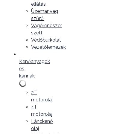
ellátás
Üzemanyag
szűrő
Vágórendszer
szett
Védőburkolat
Vezetőlemezek
Kenőanyagok
és
kannák
2T
motorolaj
4T
motorolaj
Lánckenő
olaj