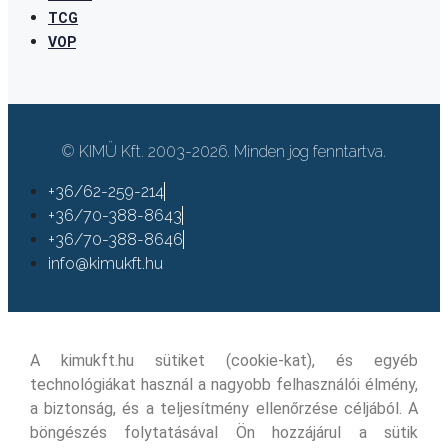
TCG
VOP
© KIMÜ Kft. 2003-2026. Minden jog fenntartva.
+36/62-259-214
+36/70-388-8643
+36/70-388-8646
info@kimukft.hu
A kimukft.hu sütiket (cookie-kat), és egyéb
technológiákat használ a nagyobb felhasználói élmény,
a biztonság, és a teljesítmény ellenőrzése céljából. A
böngészés folytatásával Ön hozzájárul a sütik