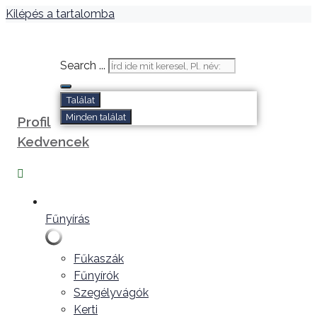
Kilépés a tartalomba
Search ...
Találat
Minden találat
Profil
Kedvencek
Fűnyírás
Fűkaszák
Fűnyírók
Szegélyvágók
Kerti