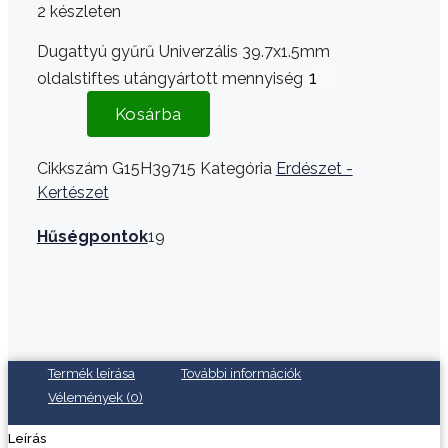
2 készleten
Dugattyú gyűrű Univerzális 39.7x1.5mm
oldalstiftes utángyártott mennyiség
Kosárba
Cikkszám
G15H39715
Kategória
Erdészet -
Kertészet
Hűségpontok
19
Termék leírása
További információk
Vélemények (0)
Leírás