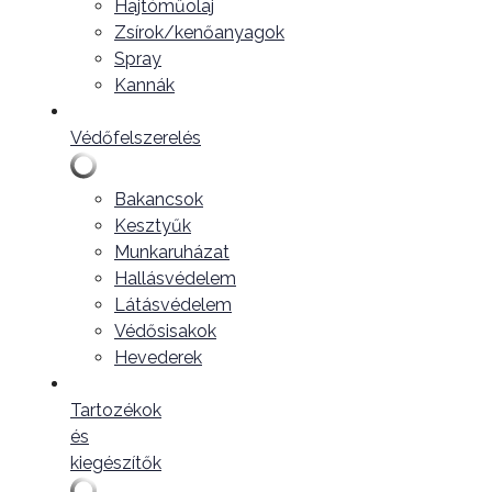
Hajtóműolaj
Zsírok/kenőanyagok
Spray
Kannák
Védőfelszerelés
Bakancsok
Kesztyűk
Munkaruházat
Hallásvédelem
Látásvédelem
Védősisakok
Hevederek
Tartozékok
és
kiegészítők