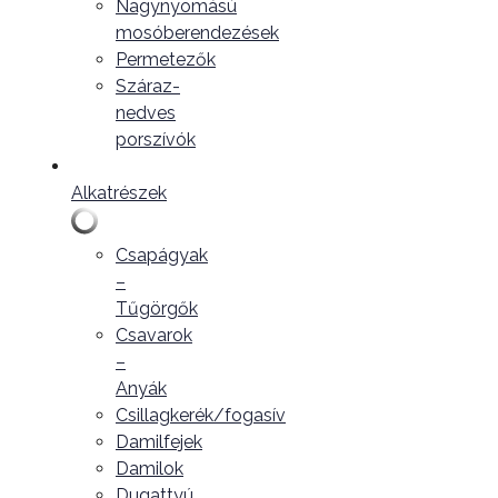
Nagynyomású
mosóberendezések
Permetezők
Száraz-
nedves
porszívók
Alkatrészek
Csapágyak
–
Tűgörgők
Csavarok
–
Anyák
Csillagkerék/fogasív
Damilfejek
Damilok
Dugattyú