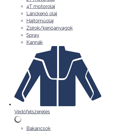
4T motorolaj
Lánckenő olaj
Hajtóműolaj
Zsírok/kenőanyagok
Spray
Kannák
Védőfelszerelés
Bakancsok