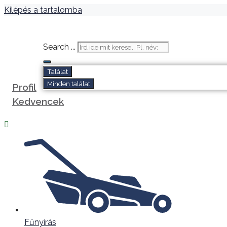
Kilépés a tartalomba
Search ...
Találat
Minden találat
Profil
Kedvencek
Fűnyírás