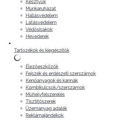
Kesztyűk
Munkaruházat
Hallásvédelem
Látásvédelem
Védősisakok
Hevederek
Tartozékok és kiegészítők
Élezőeszközök
Fejszék és erdészeti szerszámok
Kenőanyagok és kannák
Kombikulcsok/szerszámok
Műhelyfelszerelés
Tisztítószerek
Üzemanyag adalék
Reklámajándékok