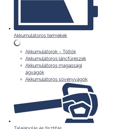
Akkumulátoros termékek
Akkumulátorok – Töltők
Akkumulátoros láncfűrészek
Akkumulátoros magassági
ágvágók
Akkumulátoros sövényvágók
Talajápolás és tisztítás