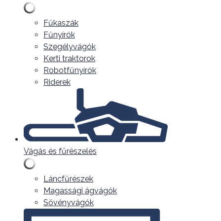
Fűkaszák
Fűnyírók
Szegélyvágók
Kerti traktorok
Robotfűnyírók
Riderek
Vágás és fűrészelés
Láncfűrészek
Magassági ágvágók
Sövényvágók