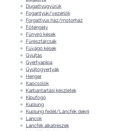
Dugattyúgyűrűk
Fogantyúk/vezérlők
Forgattyús ház/motorház
Főtengely
Fűnyíró kések
Fűrésztárcsák
Fűvágó kések
Gyújtás
Gyertyapipa
Gyújtógyertyák
Henger
Kapcsolók
Karbantartási készletek
Kipufogó
Kuplung
Kuplung fedél/Láncfék dekni
Láncok
Láncfék alkatrészek