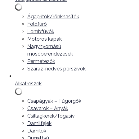
Ágaprítók/rönkhasítók
Földfúró
Lombfúvók
Motoros kapák
Nagynyomású
mosóberendezések
Permetezők
Száraz-nedves porszívók
Alkatrészek
Csapágyak – Tűgörgők
Csavarok – Anyák
Csillagkerék/fogasív
Damilfejek
Damilok
Dugattyú