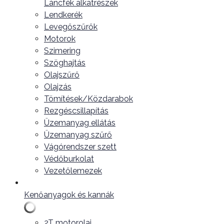
Láncfék alkatrészek
Lendkerék
Levegőszűrők
Motorok
Szimering
Szöghajtás
Olajszűrő
Olajzás
Tömítések/Közdarabok
Rezgéscsillapítás
Üzemanyag ellátás
Üzemanyag szűrő
Vágórendszer szett
Védőburkolat
Vezetőlemezek
Kenőanyagok és kannák
2T motorolaj