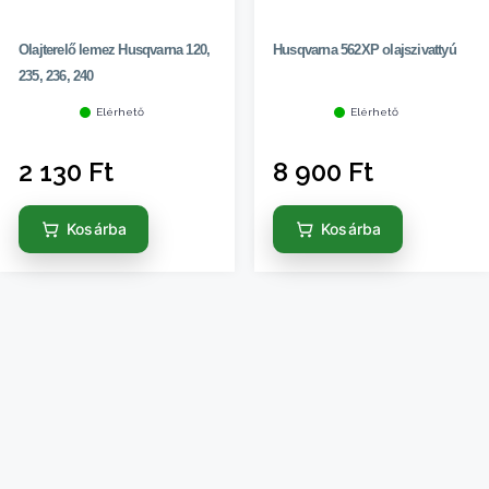
Olajterelő lemez Husqvarna 120,
Husqvarna 562XP olajszivattyú
235, 236, 240
Elérhető
Elérhető
2 130
Ft
8 900
Ft
Kosárba
Kosárba