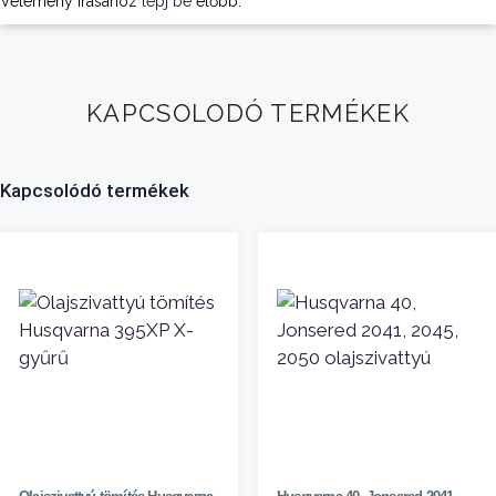
Vélemény írásához
lépj be
előbb.
KAPCSOLODÓ TERMÉKEK
Kapcsolódó termékek