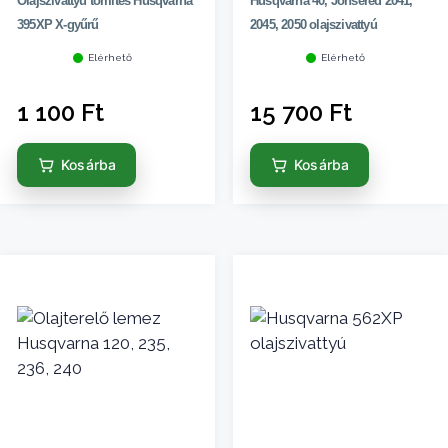
Olajszivattyú tömítés Husqvarna
Husqvarna 40, Jonsered 2041,
395XP X-gyűrű
2045, 2050 olajszivattyú
Elérhető
Elérhető
1 100
Ft
15 700
Ft
Kosárba
Kosárba