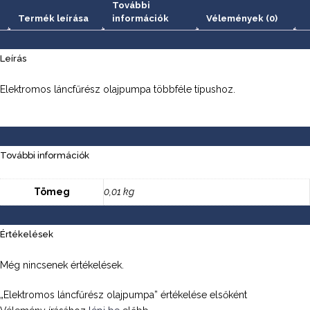
További
Termék leírása
információk
Vélemények (0)
Leírás
Elektromos láncfűrész olajpumpa többféle típushoz.
További információk
Tömeg
0,01 kg
Értékelések
Még nincsenek értékelések.
„Elektromos láncfűrész olajpumpa” értékelése elsőként