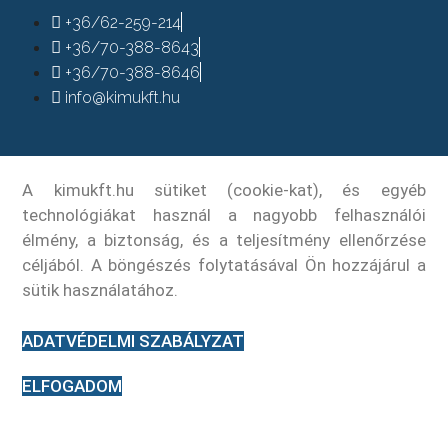
+36/62-259-214
+36/70-388-8643
+36/70-388-8646
info@kimukft.hu
A kimukft.hu sütiket (cookie-kat), és egyéb
technológiákat használ a nagyobb felhasználói
élmény, a biztonság, és a teljesítmény ellenőrzése
céljából. A böngészés folytatásával Ön hozzájárul a
sütik használatához.
ADATVÉDELMI SZABÁLYZAT
ELFOGADOM