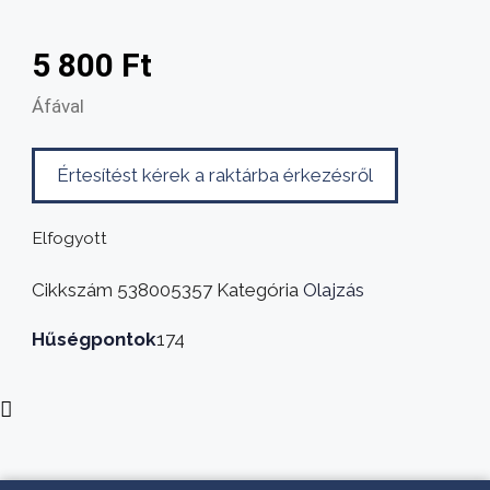
5 800
Ft
Áfával
Értesítést kérek a raktárba érkezésről
Elfogyott
Cikkszám
538005357
Kategória
Olajzás
Hűségpontok
174