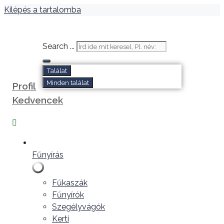
Kilépés a tartalomba
Search ...
Találat
Minden találat
Profil
Kedvencek
Fűnyírás
Fűkaszák
Fűnyírók
Szegélyvágók
Kerti