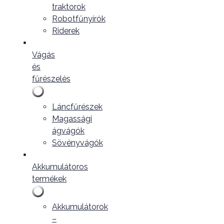
traktorok
Robotfűnyírók
Riderek
Vágás
és
fűrészelés
Láncfűrészek
Magassági
ágvágók
Sövényvágók
Akkumulátoros
termékek
Akkumulátorok
–