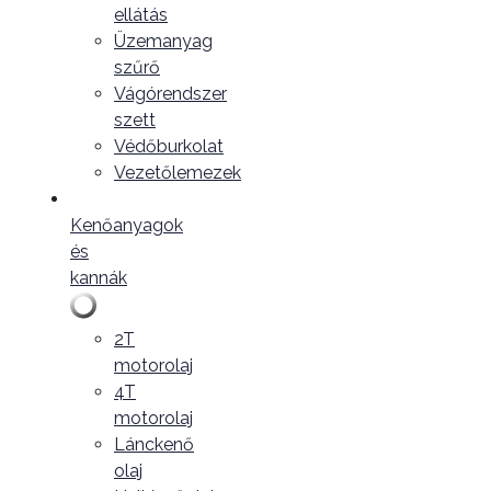
ellátás
Üzemanyag
szűrő
Vágórendszer
szett
Védőburkolat
Vezetőlemezek
Kenőanyagok
és
kannák
2T
motorolaj
4T
motorolaj
Lánckenő
olaj