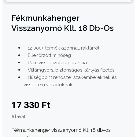
Fékmunkahenger
Visszanyomó Klt. 18 Db-Os
12 000+ termék azonnal, raktárról
Ellenőrzött minőség
Pénzvisszafizetési garancia
Villámgyors, biztonságos kártyás fizetés
Hűségpont rendszer szakembereknek és
visszatérő vásárlóknak
17 330
Ft
Áfával
Fékmunkahenger visszanyomó klt. 18 db-os