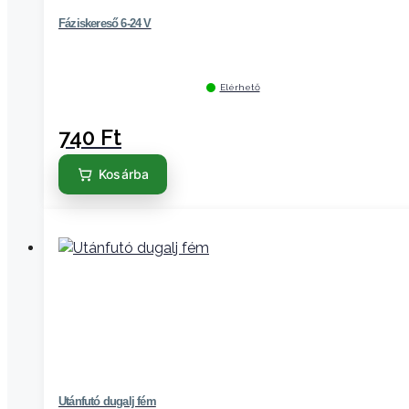
Fáziskereső 6-24 V
Elérhető
740
Ft
Kosárba
Utánfutó dugalj fém