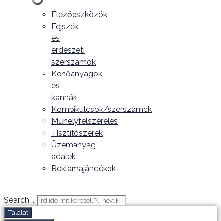
Élezőeszközök
Fejszék
és
erdészeti
szerszámok
Kenőanyagok
és
kannák
Kombikulcsok/szerszámok
Műhelyfelszerelés
Tisztítószerek
Üzemanyag
adalék
Reklámajándékok
Search ...
Találat