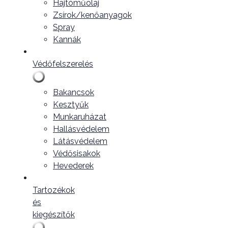
Hajtóműolaj
Zsírok/kenőanyagok
Spray
Kannák
Védőfelszerelés
Bakancsok
Kesztyűk
Munkaruházat
Hallásvédelem
Látásvédelem
Védősisakok
Hevederek
Tartozékok
és
kiegészítők