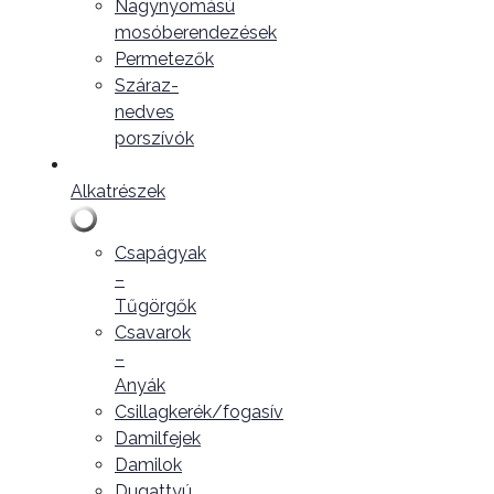
Nagynyomású
mosóberendezések
Permetezők
Száraz-
nedves
porszívók
Alkatrészek
Csapágyak
–
Tűgörgők
Csavarok
–
Anyák
Csillagkerék/fogasív
Damilfejek
Damilok
Dugattyú