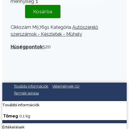
mennyiség
Kosárba
Cikkszám
M57691
Kategória
Autószerelő
szerszámok - Készletek - Műhely
Hűségpontok
520
További információk
Vélemények (0)
Termék leírása
További információk
Tömeg
0,1 kg
Értékelések