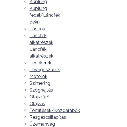
Kuplung
Kuplung
fedél/Láncfék
dekni
Láncok
Láncfék
alkatrészek
Láncfék
alkatrészek
Lendkerék
Levegőszűrők
Motorok
Szimering
Szöghajtás
Olajszűrő
Olajzás
Tömítések/Közdarabok
Rezgéscsillapítás
Üzemanyag