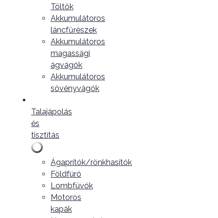
Töltők
Akkumulátoros
láncfűrészek
Akkumulátoros
magassági
ágvágók
Akkumulátoros
sövényvágók
Talajápolás
és
tisztítás
Ágaprítók/rönkhasítók
Földfúró
Lombfúvók
Motoros
kapák