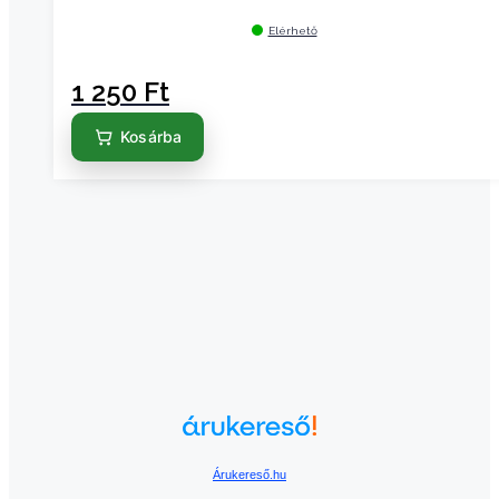
Elérhető
1 250
Ft
Kosárba
Árukereső.hu