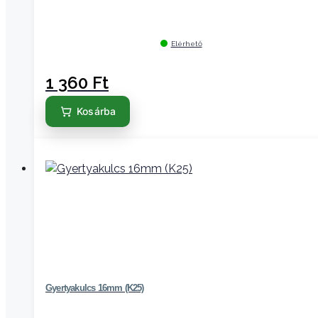
Elérhető
1 360
Ft
Kosárba
Gyertyakulcs 16mm (K25)