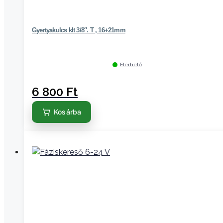
Gyertyakulcs klt 3/8″. T , 16+21mm
Elérhető
6 800
Ft
Kosárba