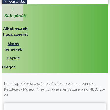
Minden találat
Kategóriák
Alkatrészek
típus szerint
Akciós
termékek
Gepida
Oregon
Kezdőlap
/
Kéziszerszámok
/
Autószerelő szerszámok -
Készletek - Műhely
/ Fékmunkahenger visszanyomó klt. 18 db-
os