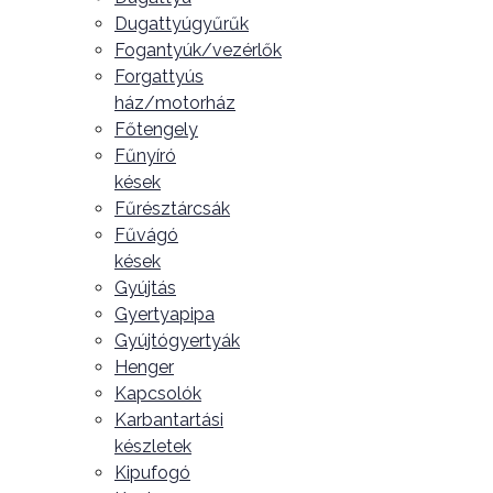
Dugattyúgyűrűk
Fogantyúk/vezérlők
Forgattyús
ház/motorház
Főtengely
Fűnyíró
kések
Fűrésztárcsák
Fűvágó
kések
Gyújtás
Gyertyapipa
Gyújtógyertyák
Henger
Kapcsolók
Karbantartási
készletek
Kipufogó