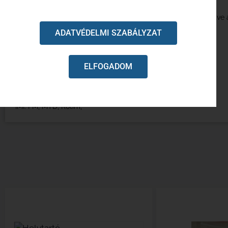
Komplett műanyag fűnyírókerék. A dísztárcsa egybe van öntve 
Külső átmérő:135 mm
ADATVÉDELMI SZABÁLYZAT
Tengely átmérő:12 mm
Menet átmérő:8 mm
Futófelület szélesség:35 mm
ELFOGADOM
Tengely hossza:36.5 mm
Típusok: Agrimotor: FM, MTD, Rotim,
IMI: FM, MTD, Rotim,