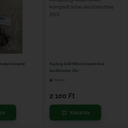
vattyú komplett
Kuplung fedél fékkel komplett kínai
láncfűrészhez 25cc
Elérhető
2 100
Ft
ba
Kosárba