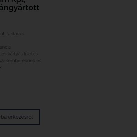
ngyártott
l, raktárról
rancia
gos kártyás fizetés
 szakembereknek és
k
árba érkezésről