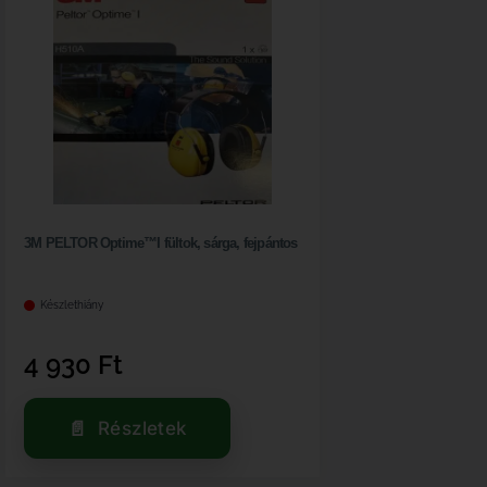
3M PELTOR Optime™I fültok, sárga, fejpántos
Készlethiány
4 930
Ft
Részletek