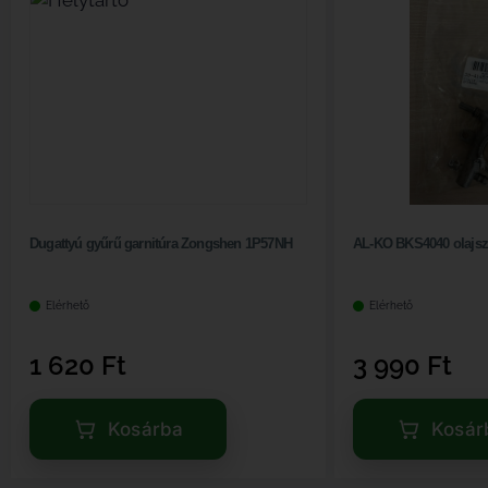
Dugattyú gyűrű garnitúra Zongshen 1P57NH
AL-KO BKS4040 olajszi
Elérhető
Elérhető
1 620
Ft
3 990
Ft
Kosárba
Kosár