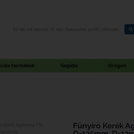
kciós termékek
Gepida
Oregon
Fűnyíró Kerék A
ró kerék Agrimotor FM
D=135mm, D=12m
gyártott