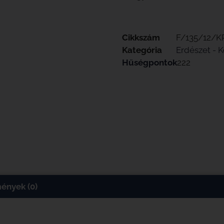
Cikkszám
F/135/12/
Kategória
Erdészet - K
Hűségpontok
222
ények (0)