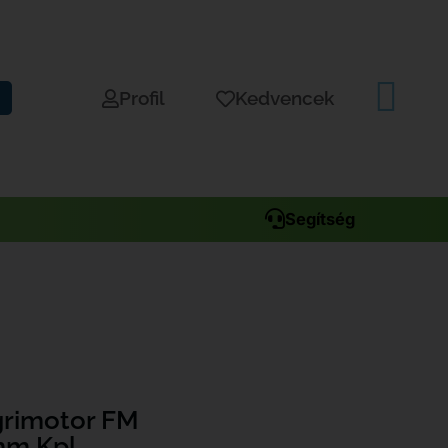
Profil
Kedvencek
Segítség
grimotor FM
m Kpl,