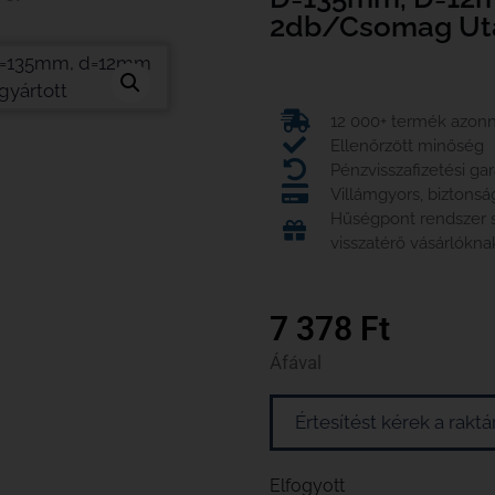
2db/csomag Utá
12 000+ termék azonna
Ellenőrzött minőség
Pénzvisszafizetési ga
Villámgyors, biztonsá
Hűségpont rendszer
visszatérő vásárlókna
7 378
Ft
Áfával
Értesítést kérek a rakt
Elfogyott