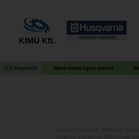
Kategóriák
Alkatrészek típus szerint
A
Kezdőlap
/
Erdészet - Kertészet
/ Fűnyí
d=135mm, d=12mm kpl, 2db/csomag után