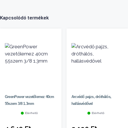
Kapcsolódó termékek
GreenPower vezetőlemez 40cm
Arcvédő pajzs, dróthálós,
55szem 3/8 1.3mm
hallásvédővel
Elérhető
Elérhető