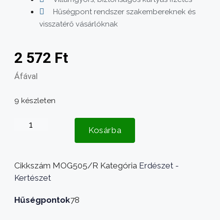
Hűségpont rendszer szakembereknek és
visszatérő vásárlóknak
2 572
Ft
Áfával
9 készleten
Fűnyíró
Kosárba
kés
Emot
EM1000
Cikkszám
MOG505/R
Kategória
Erdészet -
330mm,
Kertészet
20mm,
2
Hűségpontok
78
furatos,