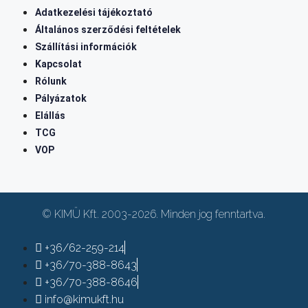
Adatkezelési tájékoztató
Általános szerződési feltételek
Szállítási információk
Kapcsolat
Rólunk
Pályázatok
Elállás
TCG
VOP
© KIMÜ Kft. 2003-2026. Minden jog fenntartva.
+36/62-259-214
+36/70-388-8643
+36/70-388-8646
info@kimukft.hu