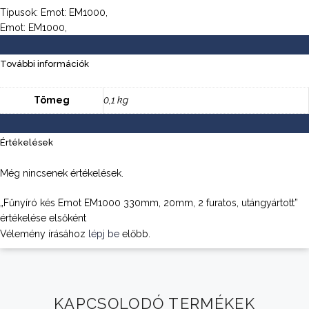
Típusok: Emot: EM1000,
Emot: EM1000,
További információk
Tömeg
0,1 kg
Értékelések
Még nincsenek értékelések.
„Fűnyíró kés Emot EM1000 330mm, 20mm, 2 furatos, utángyártott”
értékelése elsőként
Vélemény írásához
lépj be
előbb.
KAPCSOLODÓ TERMÉKEK