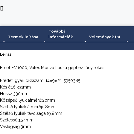
utángyártott
mennyiség
További
Termék leírása
információk
Vélemények (0)
Leírás
Emot EM1000, Valex Monza típusú géphez fűnyírókés.
Eredeti gyári cikkszám: 1489821, 5950385
Kés átló:331mm
Hossz:330mm
Középső lyuk átmérő:20mm
Szélső lyukak átmérője:8mm
Szélső lyukak távolsága:19,8mm
Szélesség:34mm
Vastagság:3mm