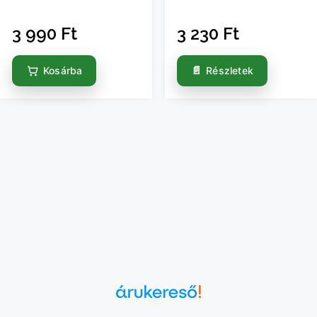
3 990
Ft
3 230
Ft
Kosárba
Részletek