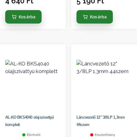
4 640
Ft
5 190
Ft
Kosárba
Kosárba
AL-KO BKS4040 olajszivattyú
Láncvezető 12″ 3/8LP 1,3mm
komplett
44szem
Elérhető
Készlethiány