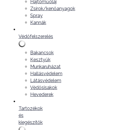
Hajtóműolaj
Zsírok/kenőanyagok
Spray
Kannák
Védőfelszerelés
Bakancsok
Kesztyűk
Munkaruházat
Hallásvédelem
Látásvédelem
Védősisakok
Hevederek
Tartozékok
és
kiegészítők