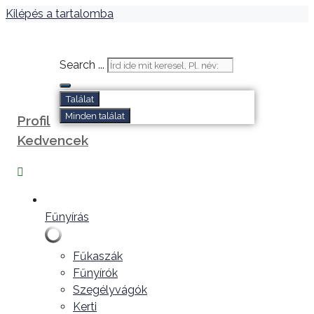
Kilépés a tartalomba
Search ...
Találat
Minden találat
Profil
Kedvencek
Fűnyírás
Fűkaszák
Fűnyírók
Szegélyvágók
Kerti