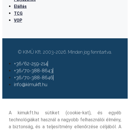
Elállás
TCG
VOP
© KIMÜ Kft. 2003-2026. Minden jog fenntartva.
+36/62-259-214
+36/70-388-8643
+36/70-388-8646
info@kimukft.hu
A kimukft.hu sütiket (cookie-kat), és egyéb
technológiákat használ a nagyobb felhasználói élmény,
a biztonság, és a teljesítmény ellenőrzése céljából. A