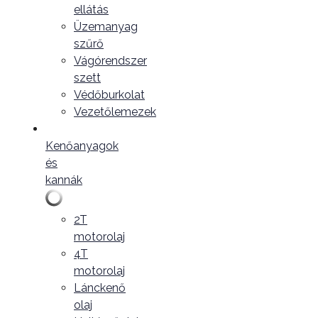
ellátás
Üzemanyag
szűrő
Vágórendszer
szett
Védőburkolat
Vezetőlemezek
Kenőanyagok
és
kannák
2T
motorolaj
4T
motorolaj
Lánckenő
olaj