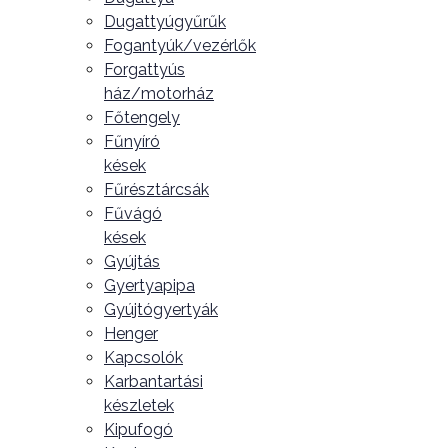
Dugattyúgyűrűk
Fogantyúk/vezérlők
Forgattyús
ház/motorház
Főtengely
Fűnyíró
kések
Fűrésztárcsák
Fűvágó
kések
Gyújtás
Gyertyapipa
Gyújtógyertyák
Henger
Kapcsolók
Karbantartási
készletek
Kipufogó