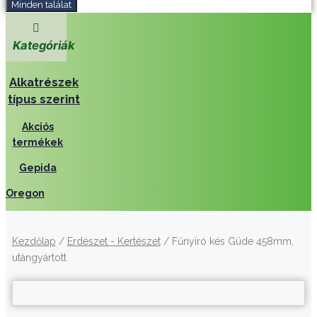
Minden találat
Kategóriák
Alkatrészek
típus szerint
Akciós
termékek
Gepida
Oregon
Kezdőlap
/
Erdészet - Kertészet
/ Fűnyíró kés Güde 458mm,
utángyártott