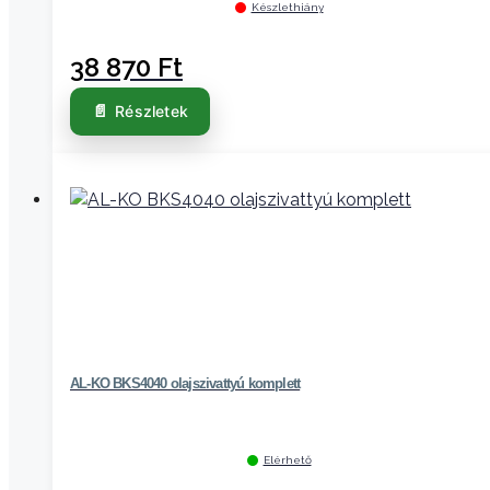
Készlethiány
38 870
Ft
Részletek
AL-KO BKS4040 olajszivattyú komplett
Elérhető