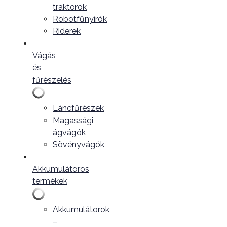
traktorok
Robotfűnyírók
Riderek
Vágás
és
fűrészelés
Láncfűrészek
Magassági
ágvágók
Sövényvágók
Akkumulátoros
termékek
Akkumulátorok
–