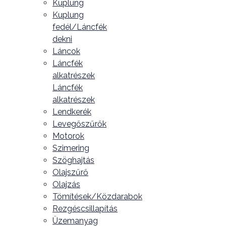
Kuplung
Kuplung
fedél/Láncfék
dekni
Láncok
Láncfék
alkatrészek
Láncfék
alkatrészek
Lendkerék
Levegőszűrők
Motorok
Szimering
Szöghajtás
Olajszűrő
Olajzás
Tömítések/Közdarabok
Rezgéscsillapítás
Üzemanyag