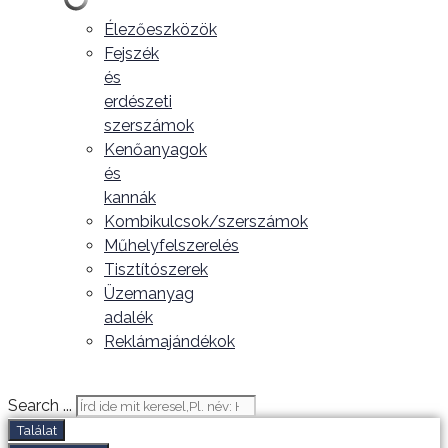
Élezőeszközök
Fejszék
és
erdészeti
szerszámok
Kenőanyagok
és
kannák
Kombikulcsok/szerszámok
Műhelyfelszerelés
Tisztítószerek
Üzemanyag
adalék
Reklámajándékok
Search ...
Találat