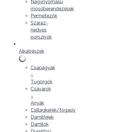
Nagynyomású
mosóberendezések
Permetezők
Száraz-
nedves
porszívók
Alkatrészek
Csapágyak
–
Tűgörgők
Csavarok
–
Anyák
Csillagkerék/fogasív
Damilfejek
Damilok
Dugattyú