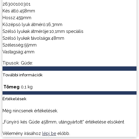
26300100301
Kés átló:458mm
Hossz:459mm
Középső lyuk átmérő:16,3mm
Szélső lyukak átmérője:10,1mm speciális
Szélső lyukak távolsága:48mm
Szélesség:55mm
Vastagság:4mm
Típusok: Güde:
További információk
Tömeg
0,1 kg
Értékelések
Még nincsenek értékelések.
„Fűnyíró kés Güde 458mm, utángyártott” értékelése elsőként
Vélemény írásához
lépj be
előbb.