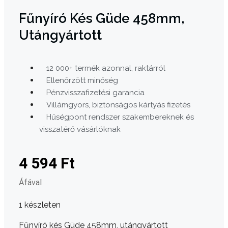
Fűnyíró Kés Güde 458mm,
Utángyártott
12 000+ termék azonnal, raktárról
Ellenőrzött minőség
Pénzvisszafizetési garancia
Villámgyors, biztonságos kártyás fizetés
Hűségpont rendszer szakembereknek és
visszatérő vásárlóknak
4 594
Ft
Áfával
1 készleten
Fűnyíró kés Güde 458mm, utángyártott