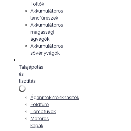
Töltők
Akkumulátoros
láncfűrészek
Akkumulátoros
magassági
ágvágók
Akkumulátoros
sövényvágók
Talajápolás
és
tisztítás
Ágaprítók/rönkhasítók
Földfúró
Lombfúvók
Motoros
kapák