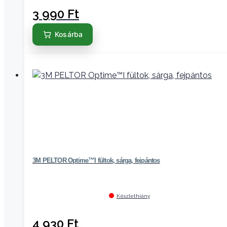
3 990
Ft
Kosárba
3M PELTOR Optime™I fültok, sárga, fejpántos
Készlethiány
4 930
Ft