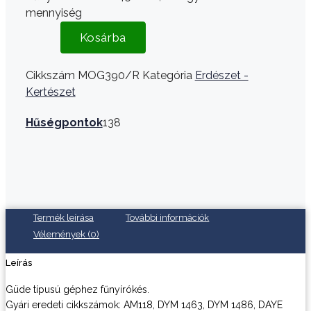
mennyiség
Kosárba
Cikkszám
MOG390/R
Kategória
Erdészet -
Kertészet
Hűségpontok
138
Termék leírása
További információk
Vélemények (0)
Leírás
Güde típusú géphez fűnyírókés.
Gyári eredeti cikkszámok: AM118, DYM 1463, DYM 1486, DAYE