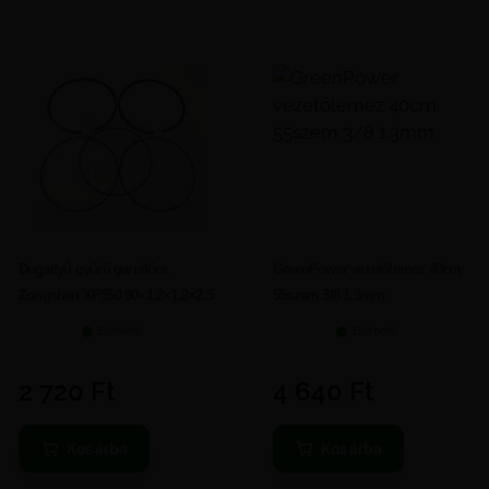
Dugattyú gyűrű garnitúra
GreenPower vezetőlemez 40cm
Zongshen XP550 90×1.2×1.2×2.5
55szem 3/8 1.3mm
Elérhető
Elérhető
2 720
Ft
4 640
Ft
Kosárba
Kosárba