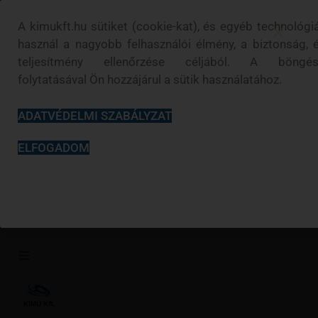
Kilépés
a
A kimukft.hu sütiket (cookie-kat), és egyéb technológi
tartalomba
használ a nagyobb felhasználói élmény, a biztonság, 
teljesítmény ellenőrzése céljából. A böngés
folytatásával Ön hozzájárul a sütik használatához.
ADATVÉDELMI SZABÁLYZAT
Search
ELFOGADOM
Profil
...
Kedvencek
Fűnyírás