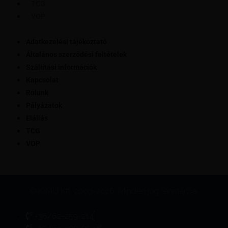
TCG
VOP
Adatkezelési tájékoztató
Általános szerződési feltételek
Szállítási információk
Kapcsolat
Rólunk
Pályázatok
Elállás
TCG
VOP
© KIMÜ Kft. 2003-2026. Minden jog fenntartva.
+36/62-259-214