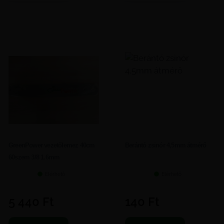
GreenPower vezetőlemez 40cm
Berántó zsinór 4,5mm átmérő
60szem 3/8 1.6mm
Elérhető
Elérhető
5 440
Ft
140
Ft