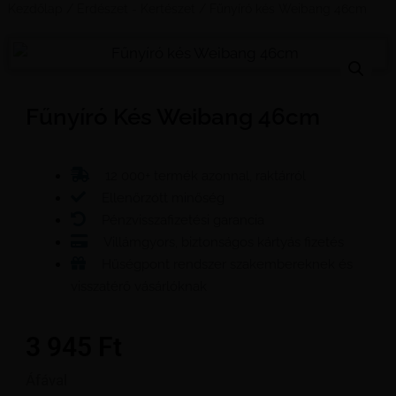
Kezdőlap
/
Erdészet - Kertészet
/ Fűnyíró kés Weibang 46cm
Fűnyíró Kés Weibang 46cm
12 000+ termék azonnal, raktárról
Ellenőrzött minőség
Pénzvisszafizetési garancia
Villámgyors, biztonságos kártyás fizetés
Hűségpont rendszer szakembereknek és
visszatérő vásárlóknak
3 945
Ft
Áfával