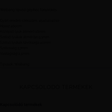
Weibang típusú géphez fűnyírókés.
Gyári eredeti cikkszám: 4540404010
Hossz:460cm
Középső lyuk átmérő:16mm
Szélső lyukak átmérője:9,1mm
Szélső lyukak távolsága:40mm
Szélesség:57mm
Vastagság:2,5mm
Típusok: Weibang:
KAPCSOLODÓ TERMÉKEK
Kapcsolódó termékek