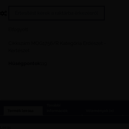
Értesítést kérek a raktárba érkezésről
Elfogyott
Cikkszám
MOG1756/R
Kategória
Erdészet -
Kertészet
Hűségpontok
119
További
Termék leírása
információk
Vélemények (0)
Leírás