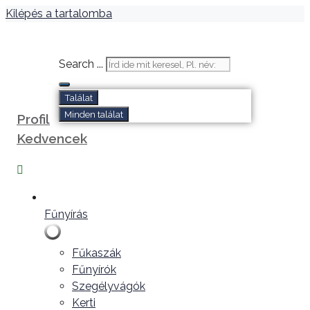
Kilépés a tartalomba
Search ...
Találat
Minden találat
Profil
Kedvencek
Fűnyírás
Fűkaszák
Fűnyírók
Szegélyvágók
Kerti