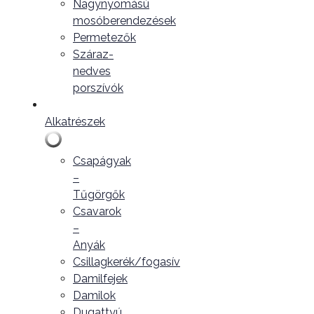
Nagynyomású
mosóberendezések
Permetezők
Száraz-
nedves
porszívók
Alkatrészek
Csapágyak
–
Tűgörgők
Csavarok
–
Anyák
Csillagkerék/fogasív
Damilfejek
Damilok
Dugattyú