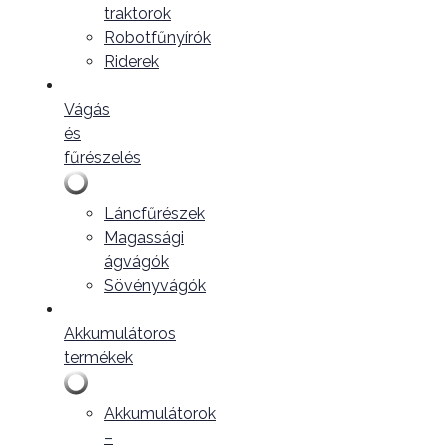
traktorok
Robotfűnyírók
Riderek
Vágás
és
fűrészelés
Láncfűrészek
Magassági
ágvágók
Sövényvágók
Akkumulátoros
termékek
Akkumulátorok
–