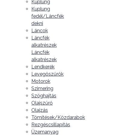
Kuplung
Kuplung
fedél/Láncfék
dekni
Láncok
Láncfék
alkatrészek
Láncfék
alkatrészek
Lendkerék
Levegőszűrők
Motorok
Szimering
Szöghajtás
Olajszűrő
Olajzás
Tömítések/Közdarabok
Rezgéscsillapítás
Üzemanyag