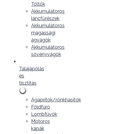
Töltők
Akkumulátoros
láncfűrészek
Akkumulátoros
magassági
ágvágók
Akkumulátoros
sövényvágók
Talajápolás
és
tisztítás
Ágaprítók/rönkhasítók
Földfúró
Lombfúvók
Motoros
kapák