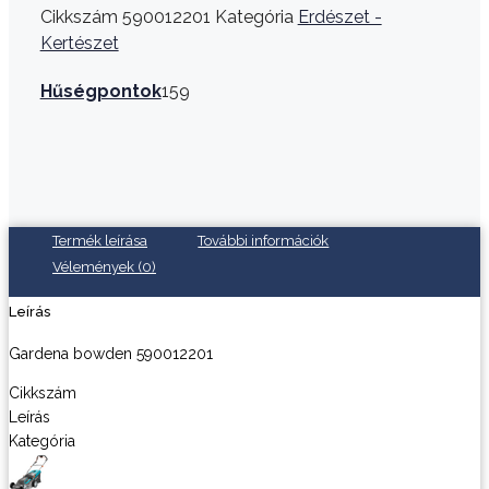
Cikkszám
590012201
Kategória
Erdészet -
Kertészet
Hűségpontok
159
Termék leírása
További információk
Vélemények (0)
Leírás
Gardena bowden 590012201
Cikkszám
Leírás
Kategória