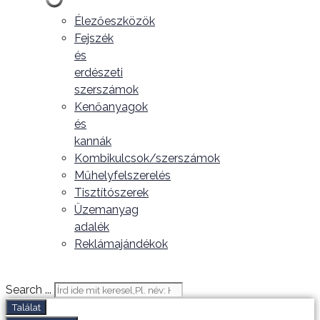
Élezőeszközök
Fejszék
és
erdészeti
szerszámok
Kenőanyagok
és
kannák
Kombikulcsok/szerszámok
Műhelyfelszerelés
Tisztítószerek
Üzemanyag
adalék
Reklámajándékok
Search ...
Találat