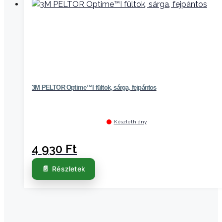
3M PELTOR Optime™I fültok, sárga, fejpántos
Készlethiány
4 930
Ft
Részletek