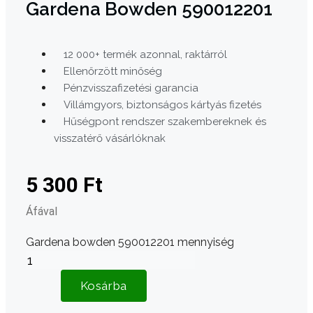
Gardena Bowden 590012201
12 000+ termék azonnal, raktárról
Ellenőrzött minőség
Pénzvisszafizetési garancia
Villámgyors, biztonságos kártyás fizetés
Hűségpont rendszer szakembereknek és
visszatérő vásárlóknak
5 300
Ft
Áfával
Gardena bowden 590012201 mennyiség
Kosárba