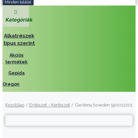
Minden találat
Kategóriák
Alkatrészek
típus szerint
Akciós
termékek
Gepida
Oregon
Kezdőlap
/
Erdészet - Kertészet
/ Gardena bowden 590012201