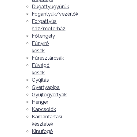
Dugattyúgyűrűk
Fogantyúk/vezérlők
Forgattyús
ház/motorház
Főtengely
Fűnyíró
kések
Fűrésztárcsák
Fűvágó
kések
Gyújtás
Gyertyapipa
Gyújtógyertyák
Henger
Kapcsolók
Karbantartási
készletek
Kipufogó