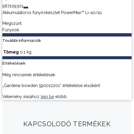
967109301
Akkumulátoros fűnyírókészlet PowerMax™ Li-40/41
Megszűnt
Fűnyírók
További információk
Tömeg
0,1 kg
Értékelések
Még nincsenek értékelések.
„Gardena bowden 590012201” értékelése elsőként
Vélemény írásához
lépj be
előbb.
KAPCSOLODÓ TERMÉKEK