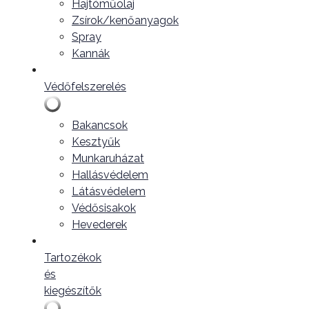
Hajtóműolaj
Zsírok/kenőanyagok
Spray
Kannák
Védőfelszerelés
Bakancsok
Kesztyűk
Munkaruházat
Hallásvédelem
Látásvédelem
Védősisakok
Hevederek
Tartozékok
és
kiegészítők