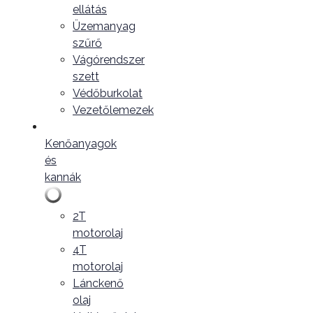
ellátás
Üzemanyag
szűrő
Vágórendszer
szett
Védőburkolat
Vezetőlemezek
Kenőanyagok
és
kannák
2T
motorolaj
4T
motorolaj
Lánckenő
olaj