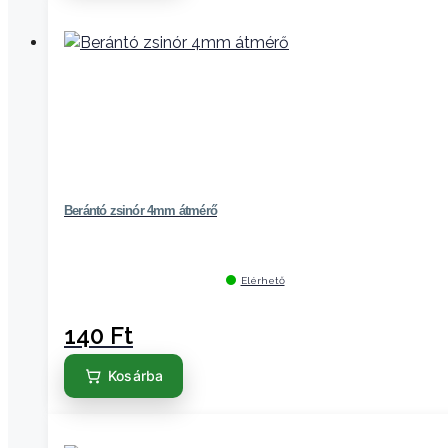
Berántó zsinór 4mm átmérő
Elérhető
140
Ft
Kosárba