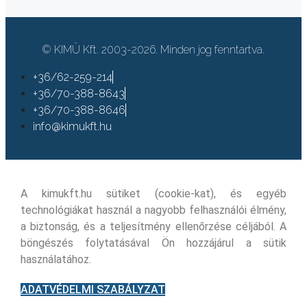
© KIMÜ Kft. 2003-2026. Minden jog fenntartva.
+36/62-259-214
+36/70-388-8643
+36/70-388-8646
info@kimukft.hu
A kimukft.hu sütiket (cookie-kat), és egyéb
technológiákat használ a nagyobb felhasználói élmény,
a biztonság, és a teljesítmény ellenőrzése céljából. A
böngészés folytatásával Ön hozzájárul a sütik
használatához.
ADATVÉDELMI SZABÁLYZAT