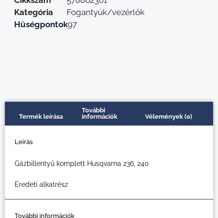
Kategória
Fogantyúk/vezérlők
Hűségpontok
97
További
Termék leírása
információk
Vélemények (0)
Leírás
Gázbillentyű komplett Husqvarna 236, 240
Eredeti alkatrész
További információk