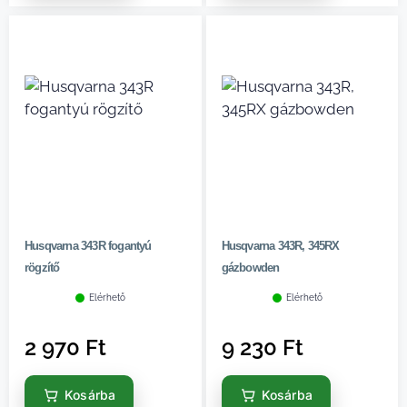
Husqvarna 343R fogantyú
Husqvarna 343R, 345RX
rögzítő
gázbowden
Elérhető
Elérhető
2 970
Ft
9 230
Ft
Kosárba
Kosárba