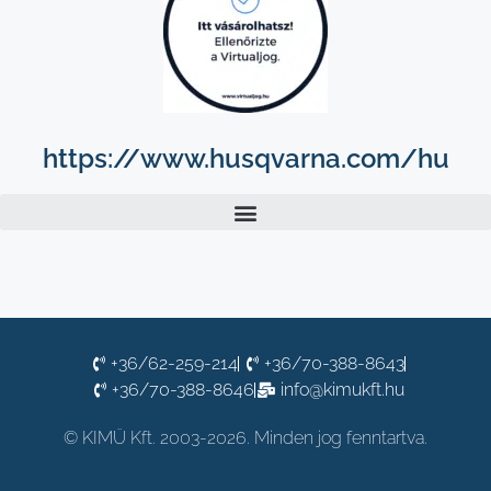
https://www.husqvarna.com/hu
+36/62-259-214
+36/70-388-8643
+36/70-388-8646
info@kimukft.hu
© KIMÜ Kft. 2003-2026. Minden jog fenntartva.