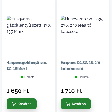
Husqvarna gázbillentyű szett,
Husqvarna 120, 235, 236, 240
130, 135 Mark II
leállító kapcsoló
Elérhető
Elérhető
1 650
Ft
1 710
Ft
Kosárba
Kosárba