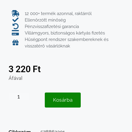
12 000+ termék azonnal, raktárról
Ellenőrzött minőség
Pénzvisszafizetési garancia
Villámgyors, biztonságos kártyás fizetés
Hűségpont rendszer szakembereknek és
visszatérő vásárlóknak
3 220
Ft
Áfával
Kosárba
Cikkszám
578862301