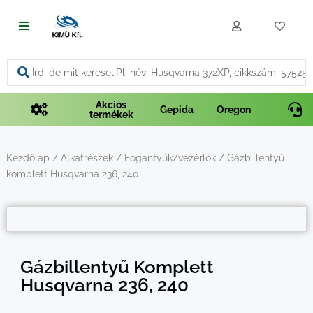
Fűnyírás
Vágás és fűrészelés
Akciós
Gepida
Oregon
termékek
Akkumulátoros termékek
Talajápolás és tisztítás
Kezdőlap
/
Alkatrészek
/
Fogantyúk/vezérlők
/ Gázbillentyű
komplett Husqvarna 236, 240
Alkatrészek
Kenőanyagok és kannák
Védőfelszerelés
Gázbillentyű Komplett
Husqvarna 236, 240
Tartozékok és kiegészítők