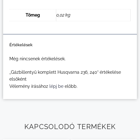
Tömeg
0,02 kg
Értékelések
Még nincsenek értékelések.
„Gázbillentyű komplett Husqvarna 236, 240” értékelése
elsőként
Vélemény írásához
lépj be
előbb.
KAPCSOLODÓ TERMÉKEK