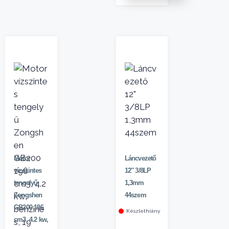
Motor
Láncvezető
vízszintes
12″ 3/8LP
tengelyű
1,3mm
Zongshen
44szem
GB200 196
Készlethiány
cm3, 4.2 kw,