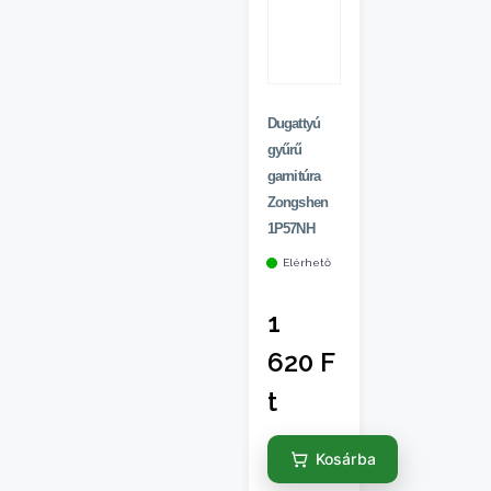
Dugattyú
gyűrű
garnitúra
Zongshen
1P57NH
Elérhető
1
620
F
t
Kosárba