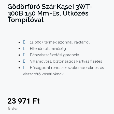
Gödörfúró Szár Kasei 3WT-
300B 150 Mm-Es, Ütközés
Tompítóval
12 000+ termék azonnal, raktárról
Ellenőrzött minőség
Pénzvisszafizetési garancia
Villámgyors, biztonságos kártyás fizetés
Hűségpont rendszer szakembereknek és
visszatérő vásárlóknak
23 971
Ft
Áfával