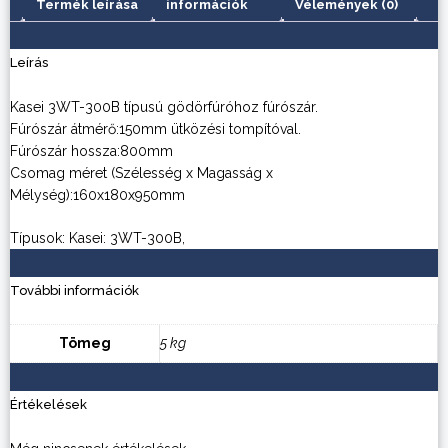
Termék leírása
információk
Vélemények (0)
Leírás
Kasei 3WT-300B típusú gödörfúróhoz fúrószár.
Fúrószár átmérő:150mm ütközési tompítóval.
Fúrószár hossza:800mm
Csomag méret (Szélesség x Magasság x
Mélység):160x180x950mm
Típusok: Kasei: 3WT-300B,
További információk
Tömeg
5 kg
Értékelések