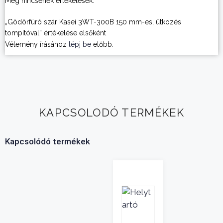
Még nincsenek értékelések.
„Gödörfúró szár Kasei 3WT-300B 150 mm-es, ütközés
tompítóval” értékelése elsőként
Vélemény írásához
lépj be
előbb.
KAPCSOLODÓ TERMÉKEK
Kapcsolódó termékek