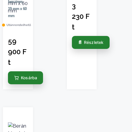
benzines,
3
19 mm x 60
230
F
mm
t
Utánrendelhető
59
Részletek
900
F
t
Kosárba