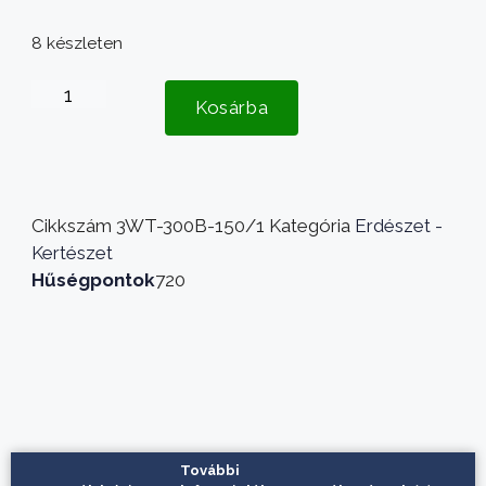
8 készleten
Kosárba
Cikkszám
3WT-300B-150/1
Kategória
Erdészet -
Kertészet
Hűségpontok
720
További