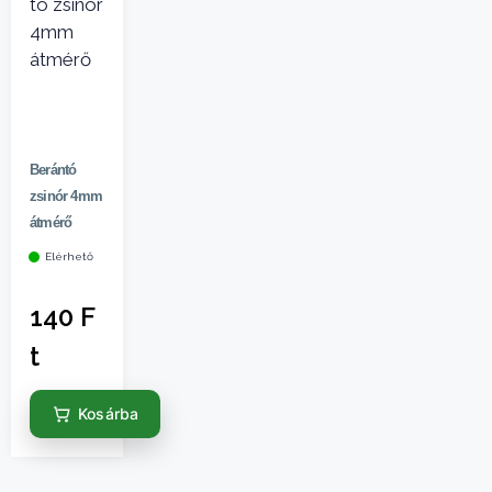
Berántó
zsinór 4mm
átmérő
Elérhető
140
F
t
Kosárba