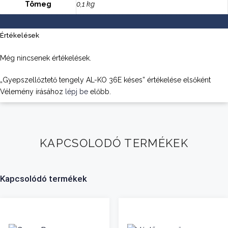
Tömeg
0,1 kg
Értékelések
Még nincsenek értékelések.
„Gyepszellőztető tengely AL-KO 36E késes” értékelése elsőként
Vélemény írásához
lépj be
előbb.
KAPCSOLODÓ TERMÉKEK
Kapcsolódó termékek