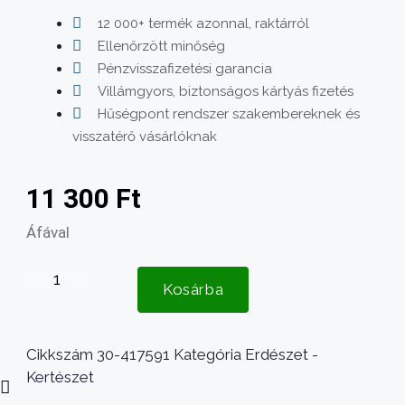
12 000+ termék azonnal, raktárról
Ellenőrzött minőség
Pénzvisszafizetési garancia
Villámgyors, biztonságos kártyás fizetés
Hűségpont rendszer szakembereknek és
visszatérő vásárlóknak
11 300
Ft
Áfával
Gyepszellőztető
Kosárba
tengely
AL-
KO
Cikkszám
30-417591
Kategória
Erdészet -
36E
Kertészet
késes