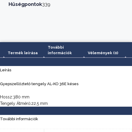
mennyiség
Hűségpontok
339
További
Termék leírása
információk
Vélemények (0)
Leírás
Gyepszellőztető tengely AL-KO 36E késes
Hossz:380 mm
Tengely Átmérő:22,5 mm
További információk