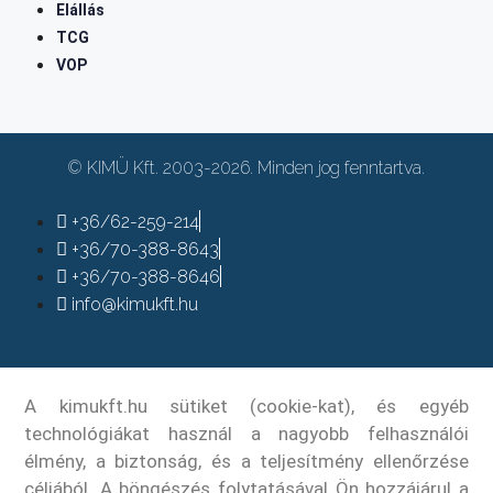
Elállás
TCG
VOP
© KIMÜ Kft. 2003-2026. Minden jog fenntartva.
+36/62-259-214
+36/70-388-8643
+36/70-388-8646
info@kimukft.hu
A kimukft.hu sütiket (cookie-kat), és egyéb
technológiákat használ a nagyobb felhasználói
élmény, a biztonság, és a teljesítmény ellenőrzése
céljából. A böngészés folytatásával Ön hozzájárul a