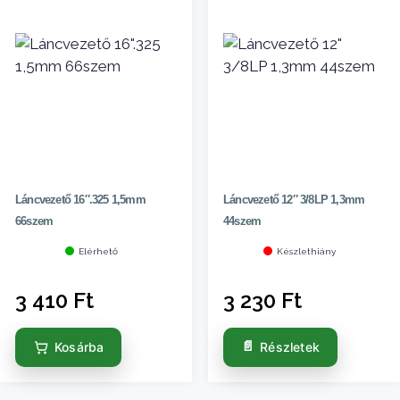
Láncvezető 16″.325 1,5mm
Láncvezető 12″ 3/8LP 1,3mm
66szem
44szem
Elérhető
Készlethiány
3 410
Ft
3 230
Ft
Kosárba
Részletek