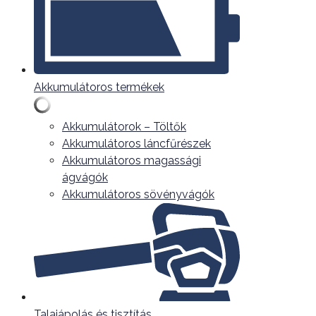
Akkumulátoros termékek
Akkumulátorok – Töltők
Akkumulátoros láncfűrészek
Akkumulátoros magassági
ágvágók
Akkumulátoros sövényvágók
Talajápolás és tisztítás