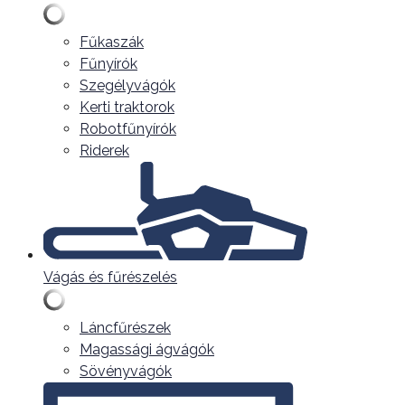
Fűkaszák
Fűnyírók
Szegélyvágók
Kerti traktorok
Robotfűnyírók
Riderek
Vágás és fűrészelés
Láncfűrészek
Magassági ágvágók
Sövényvágók