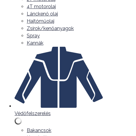
4T motorolaj
Lánckenő olaj
Hajtóműolaj
Zsírok/kenőanyagok
Spray
Kannák
Védőfelszerelés
Bakancsok