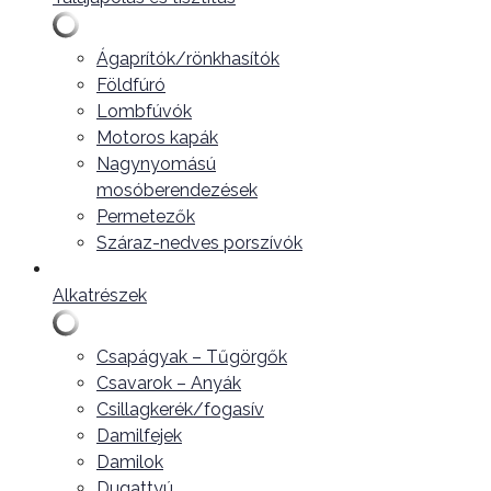
Ágaprítók/rönkhasítók
Földfúró
Lombfúvók
Motoros kapák
Nagynyomású
mosóberendezések
Permetezők
Száraz-nedves porszívók
Alkatrészek
Csapágyak – Tűgörgők
Csavarok – Anyák
Csillagkerék/fogasív
Damilfejek
Damilok
Dugattyú