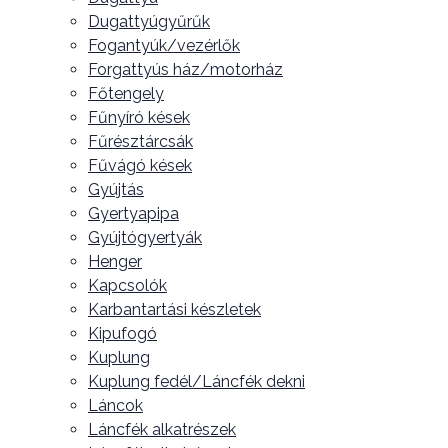
Dugattyúgyűrűk
Fogantyúk/vezérlők
Forgattyús ház/motorház
Főtengely
Fűnyíró kések
Fűrésztárcsák
Fűvágó kések
Gyújtás
Gyertyapipa
Gyújtógyertyák
Henger
Kapcsolók
Karbantartási készletek
Kipufogó
Kuplung
Kuplung fedél/Láncfék dekni
Láncok
Láncfék alkatrészek