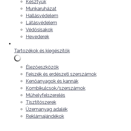
Kesztyűk
Munkaruházat
Hallásvédelem
Látásvédelem
Védősisakok
Hevederek
Tartozékok és kiegészítők
Élezőeszközök
Fejszék és erdészeti szerszámok
Kenőanyagok és kannák
Kombikulcsok/szerszámok
Műhelyfelszerelés
Tisztítószerek
Üzemanyag adalék
Reklámajándékok