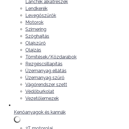
Láncfék alkatrészek
Lendkerék
Levegőszűrők
Motorok
Szimering
Szöghajtás
Olajszűrő
Olajzás
Tömítések/Közdarabok
Rezgéscsillapítás
Üzemanyag ellátás
Üzemanyag szűrő
Vágórendszer szett
Védőburkolat
Vezetőlemezek
Kenőanyagok és kannák
2T motorolaj