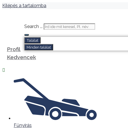
Kilépés a tartalomba
Search ...
Találat
Minden találat
Profil
Kedvencek
Fűnyírás