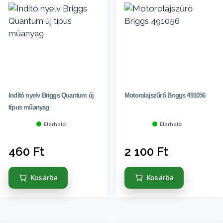
Indító nyelv Briggs Quantum új
Motorolajszűrő Briggs 491056
típus műanyag
Elérhető
Elérhető
460
Ft
2 100
Ft
Kosárba
Kosárba