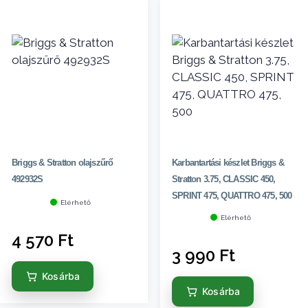
Briggs & Stratton olajszűrő
Karbantartási készlet Briggs &
492932S
Stratton 3.75, CLASSIC 450,
SPRINT 475, QUATTRO 475, 500
Elérhető
Elérhető
4 570
Ft
3 990
Ft
Kosárba
Kosárba