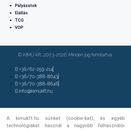
Pályázatok
Elállás
TCG
VOP
© KIMÜ Kft. 2003-2026. Minden jog fenntartva.
+36/62-259-214
+36/70-388-8643
+36/70-388-8646
info@kimukft.hu
A kimukft.hu sütiket (cookie-kat), és egyéb
technológiákat használ a nagyobb felhasználói