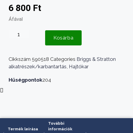
6 800
Ft
Áfával
Hajtókar
Kosárba
Briggs
450
Ohv
Cikkszám
590518
Categories
Briggs & Stratton
mennyiség
alkatrészek/karbantartás
,
Hajtókar
Hűségpontok
204
További
Termék leírása
információk