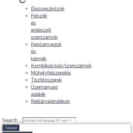
Élezőeszközök
Fejszék
és
erdészeti
szerszámok
Kenőanyagok
és
kannák
Kombikulcsok/szerszámok
Műhelyfelszerelés
Tisztítószerek
Üzemanyag
adalék
Reklámajándékok
Search ...
Találat