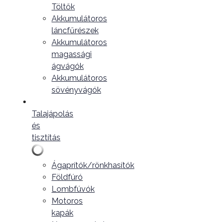
Töltők
Akkumulátoros
láncfűrészek
Akkumulátoros
magassági
ágvágók
Akkumulátoros
sövényvágók
Talajápolás
és
tisztítás
Ágaprítók/rönkhasítók
Földfúró
Lombfúvók
Motoros
kapák