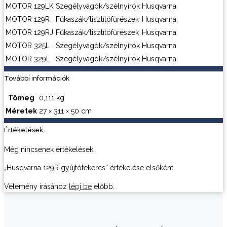
MOTOR
129LK
Szegélyvágók/szélnyírók
Husqvarna
MOTOR
129R
Fűkaszák/tisztítófűrészek
Husqvarna
MOTOR
129RJ
Fűkaszák/tisztítófűrészek
Husqvarna
MOTOR
325L
Szegélyvágók/szélnyírók
Husqvarna
MOTOR
329L
Szegélyvágók/szélnyírók
Husqvarna
További információk
Tömeg
0,111 kg
Méretek
27 × 311 × 50 cm
Értékelések
Még nincsenek értékelések.
„Husqvarna 129R gyújtótekercs” értékelése elsőként
Vélemény írásához
lépj be
előbb.