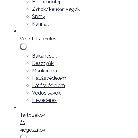
Hajtóműolaj
Zsírok/kenőanyagok
Spray
Kannák
Védőfelszerelés
Bakancsok
Kesztyűk
Munkaruházat
Hallásvédelem
Látásvédelem
Védősisakok
Hevederek
Tartozékok
és
kiegészítők