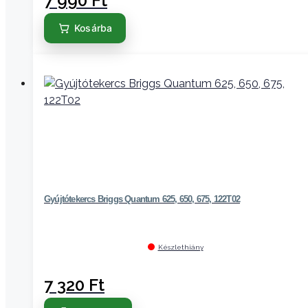
7 990
Ft
Kosárba
Gyújtótekercs Briggs Quantum 625, 650, 675, 122T02
Készlethiány
7 320
Ft