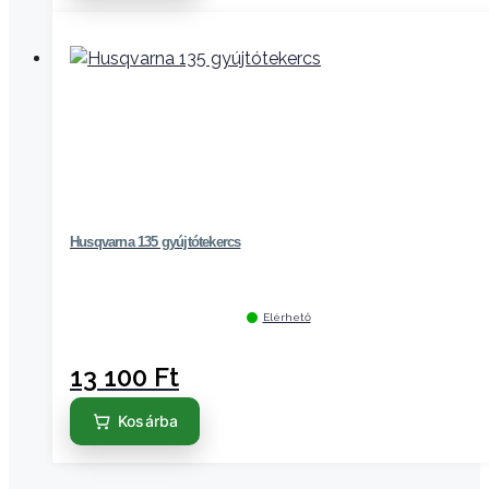
Husqvarna 135 gyújtótekercs
Elérhető
13 100
Ft
Kosárba