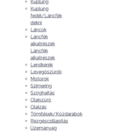
Kuplung
Kuplung
fedél/Láncfék
dekni
Láncok
Láncfék
alkatrészek
Láncfék
alkatrészek
Lendkerék
Levegőszűrők
Motorok
Szimering
Szöghajtás
Olajszűrő
Olajzás
Tömítések/Közdarabok
Rezgéscsillapítás
Üzemanyag