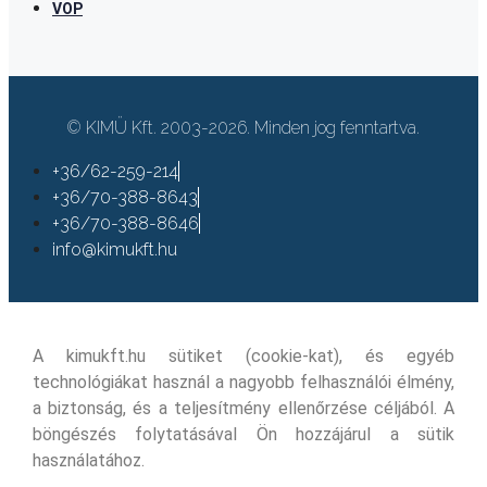
VOP
© KIMÜ Kft. 2003-2026. Minden jog fenntartva.
+36/62-259-214
+36/70-388-8643
+36/70-388-8646
info@kimukft.hu
A kimukft.hu sütiket (cookie-kat), és egyéb
technológiákat használ a nagyobb felhasználói élmény,
a biztonság, és a teljesítmény ellenőrzése céljából. A
böngészés folytatásával Ön hozzájárul a sütik
használatához.