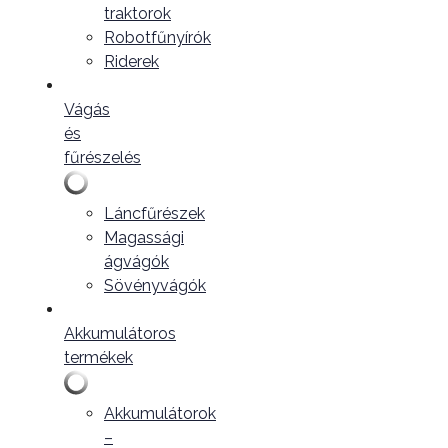
traktorok
Robotfűnyírók
Riderek
Vágás
és
fűrészelés
Láncfűrészek
Magassági
ágvágók
Sövényvágók
Akkumulátoros
termékek
Akkumulátorok
–