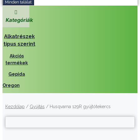
Minden találat
Kategóriák
Alkatrészek
típus szerint
Akciós
termékek
Gepida
Oregon
Kezdőlap
/
Gyújtás
/ Husqvarna 129R gyújtótekercs