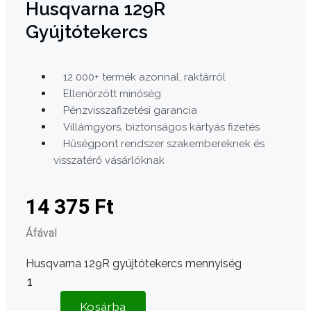
Husqvarna 129R
Gyújtótekercs
12 000+ termék azonnal, raktárról
Ellenőrzött minőség
Pénzvisszafizetési garancia
Villámgyors, biztonságos kártyás fizetés
Hűségpont rendszer szakembereknek és
visszatérő vásárlóknak
14 375
Ft
Áfával
Husqvarna 129R gyújtótekercs mennyiség
Kosárba