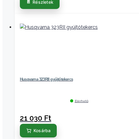
Részletek
Husqvarna 323RII gyújtótekercs
Elérhető
21 030
Ft
Kosárba