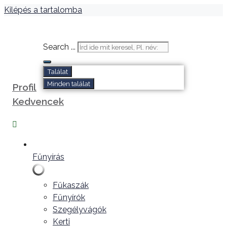
Kilépés a tartalomba
Search ...
Találat
Minden találat
Profil
Kedvencek
Fűnyírás
Fűkaszák
Fűnyírók
Szegélyvágók
Kerti