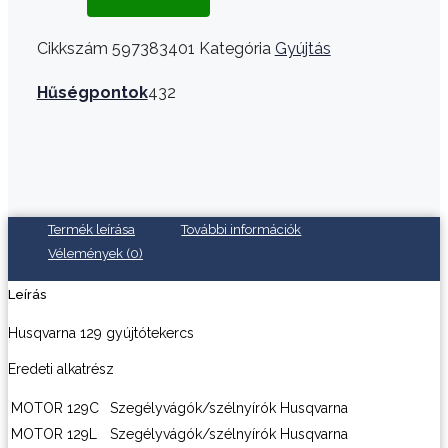
Cikkszám
597383401
Kategória
Gyújtás
Hűségpontok
432
Termék leírása
További információk
Vélemények (0)
Leírás
Husqvarna 129 gyújtótekercs
Eredeti alkatrész
MOTOR
129C
Szegélyvágók/szélnyírók
Husqvarna
MOTOR
129L
Szegélyvágók/szélnyírók
Husqvarna