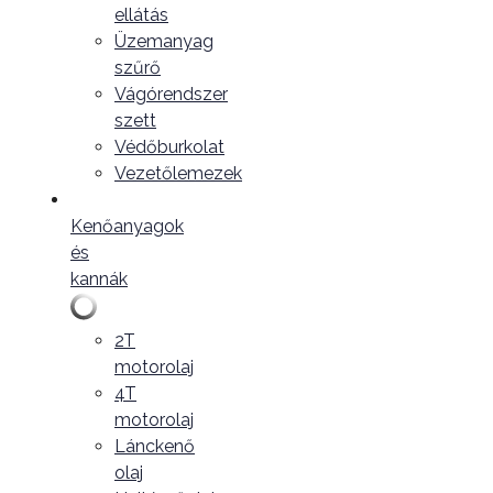
ellátás
Üzemanyag
szűrő
Vágórendszer
szett
Védőburkolat
Vezetőlemezek
Kenőanyagok
és
kannák
2T
motorolaj
4T
motorolaj
Lánckenő
olaj