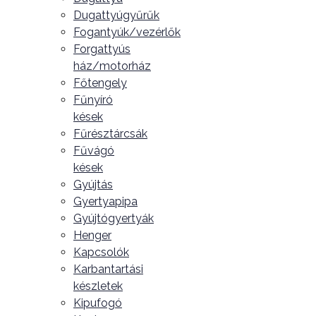
Dugattyúgyűrűk
Fogantyúk/vezérlők
Forgattyús
ház/motorház
Főtengely
Fűnyíró
kések
Fűrésztárcsák
Fűvágó
kések
Gyújtás
Gyertyapipa
Gyújtógyertyák
Henger
Kapcsolók
Karbantartási
készletek
Kipufogó