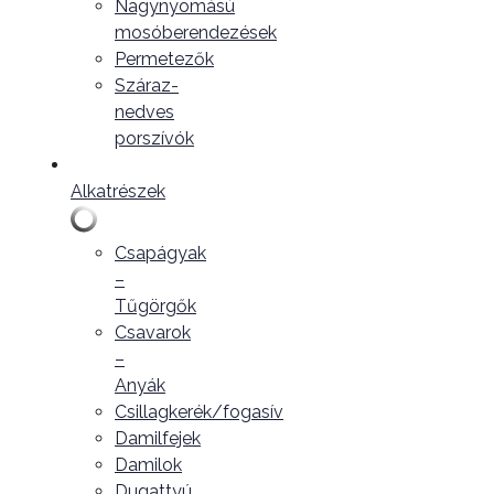
Nagynyomású
mosóberendezések
Permetezők
Száraz-
nedves
porszívók
Alkatrészek
Csapágyak
–
Tűgörgők
Csavarok
–
Anyák
Csillagkerék/fogasív
Damilfejek
Damilok
Dugattyú