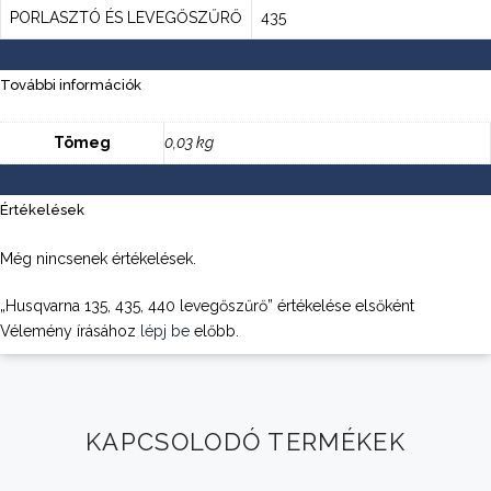
PORLASZTÓ ÉS LEVEGŐSZŰRŐ
435
További információk
Tömeg
0,03 kg
Értékelések
Még nincsenek értékelések.
„Husqvarna 135, 435, 440 levegőszűrő” értékelése elsőként
Vélemény írásához
lépj be
előbb.
KAPCSOLODÓ TERMÉKEK