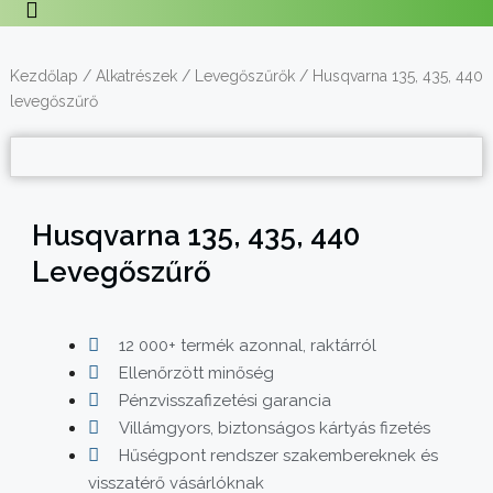
Kezdőlap
/
Alkatrészek
/
Levegőszűrők
/ Husqvarna 135, 435, 440
levegőszűrő
Husqvarna 135, 435, 440
Levegőszűrő
12 000+ termék azonnal, raktárról
Ellenőrzött minőség
Pénzvisszafizetési garancia
Villámgyors, biztonságos kártyás fizetés
Hűségpont rendszer szakembereknek és
visszatérő vásárlóknak