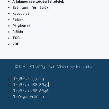
Általános szerződési feltételek
Szállítási információk
Kapcsolat
Rólunk
Pályázatok
Elállás
TCG
VOP
© KIMÜ Kft. 2003-2026. Minden jog fenntartva.
+36/62-259-214
+36/70-388-8643
+36/70-388-8646
info@kimukft.hu