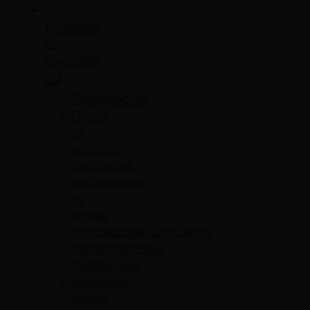
Tartozékok
és
kiegészítők
Élezőeszközök
Fejszék
és
erdészeti
szerszámok
Kenőanyagok
és
kannák
Kombikulcsok/szerszámok
Műhelyfelszerelés
Tisztítószerek
Üzemanyag
adalék