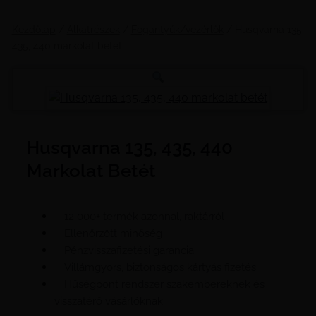
Kezdőlap
/
Alkatrészek
/
Fogantyúk/vezérlők
/ Husqvarna 135,
435, 440 markolat betét
Husqvarna 135, 435, 440
Markolat Betét
12 000+ termék azonnal, raktárról
Ellenőrzött minőség
Pénzvisszafizetési garancia
Villámgyors, biztonságos kártyás fizetés
Hűségpont rendszer szakembereknek és
visszatérő vásárlóknak