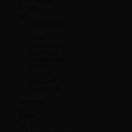
termékek
Akkumulátorok
–
Töltők
Akkumulátoros
láncfűrészek
Akkumulátoros
magassági
ágvágók
Akkumulátoros
sövényvágók
Talajápolás
és
tisztítás
Ágaprítók/rönkhasítók