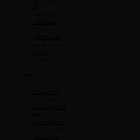
4T
motorolaj
Lánckenő
olaj
Hajtóműolaj
Zsírok/kenőanyagok
Spray
Kannák
Védőfelszerelés
Bakancsok
Kesztyűk
Munkaruházat
Hallásvédelem
Látásvédelem
Védősisakok
Hevederek