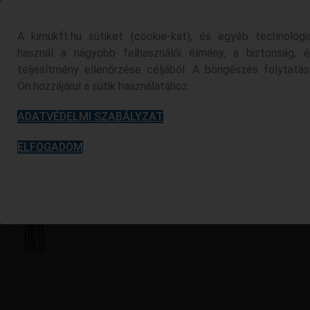
Kilépés
a
A kimukft.hu sütiket (cookie-kat), és egyéb technológi
tartalomba
használ a nagyobb felhasználói élmény, a biztonság, 
teljesítmény ellenőrzése céljából. A böngészés folytatás
Ön hozzájárul a sütik használatához.
ADATVÉDELMI SZABÁLYZAT
ELFOGADOM