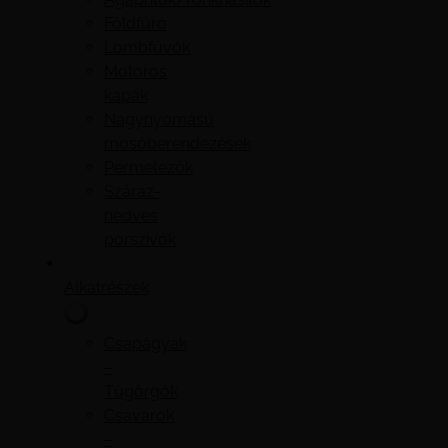
Földfúró
Lombfúvók
Motoros
kapák
Nagynyomású
mosóberendezések
Permetezők
Száraz-
nedves
porszívók
Alkatrészek
Csapágyak
–
Tűgörgők
Csavarok
–