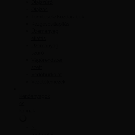
Olajszűrő
Olajzás
Tömítések/Közdarabok
Rezgéscsillapítás
Üzemanyag
ellátás
Üzemanyag
szűrő
Vágórendszer
szett
Védőburkolat
Vezetőlemezek
Kenőanyagok
és
kannák
2T
motorolaj