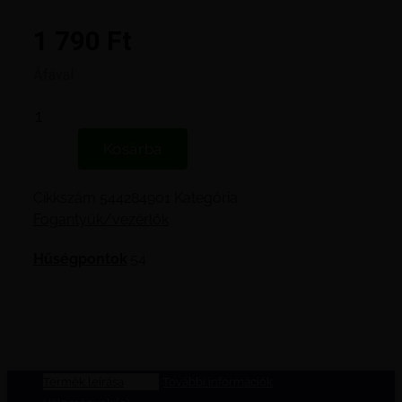
1 790
Ft
Áfával
Husqvarna
135,
Kosárba
435,
440
Cikkszám
544284901
Kategória
markolat
Fogantyúk/vezérlők
betét
mennyiség
Hűségpontok
54
Termék leírása
További információk