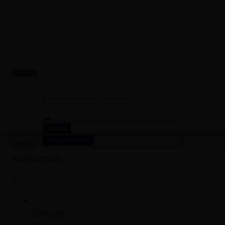
Search
...
Találat
Minden találat
Profil
Kedvencek
Fűnyírás