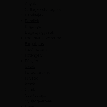
Anyák
Csillagkerék/fogasív
Damilfejek
Damilok
Dugattyú
Dugattyúgyűrűk
Fogantyúk/vezérlők
Forgattyús
ház/motorház
Főtengely
Fűnyíró
kések
Fűrésztárcsák
Fűvágó
kések
Gyújtás
Gyertyapipa
Gyújtógyertyák
Henger