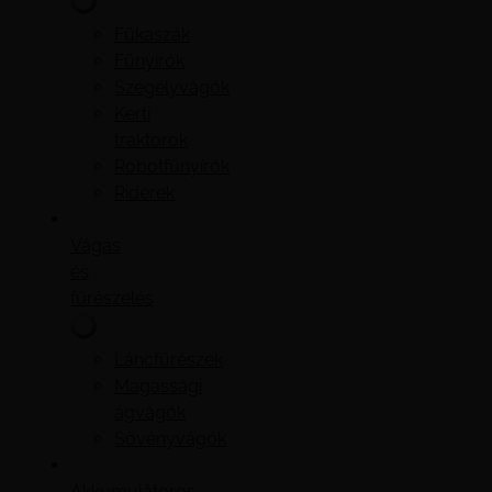
Fűkaszák
Fűnyírók
Szegélyvágók
Kerti
traktorok
Robotfűnyírók
Riderek
Vágás
és
fűrészelés
Láncfűrészek
Magassági
ágvágók
Sövényvágók
Akkumulátoros