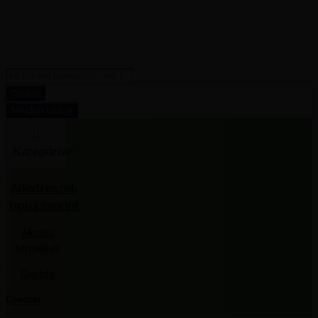
Search
...
Találat
Minden találat
Kategóriák
Alkatrészek
típus szerint
Akciós
termékek
Gepida
Oregon