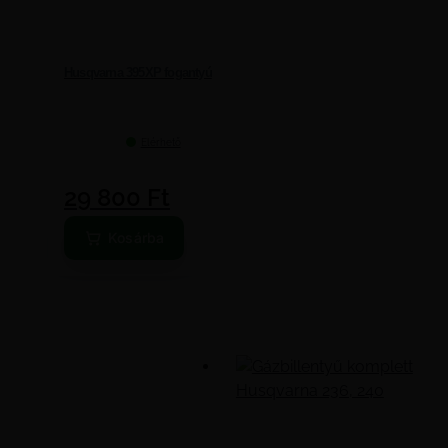
Husqvarna 395XP fogantyú
Elérhető
29 800
Ft
Kosárba