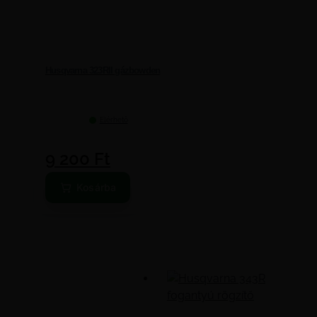
Husqvarna 323RII gázbowden
Elérhető
9 200
Ft
Kosárba