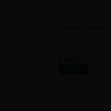
Husqvarna 343R fogantyú rögzítő
Elérhető
2 970
Ft
Kosárba