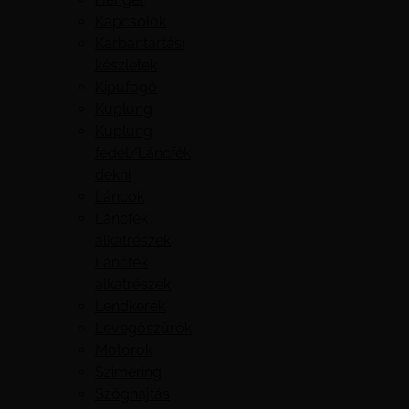
Kapcsolók
Karbantartási
készletek
Kipufogó
Kuplung
Kuplung
fedél/Láncfék
dekni
Láncok
Láncfék
alkatrészek
Láncfék
alkatrészek
Lendkerék
Levegőszűrők
Motorok
Szimering
Szöghajtás