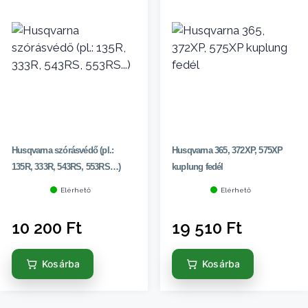
Husqvarna szórásvédő (pl.:
Husqvarna 365, 372XP, 575XP
135R, 333R, 543RS, 553RS…)
kuplung fedél
Elérhető
Elérhető
10 200
Ft
19 510
Ft
Kosárba
Kosárba