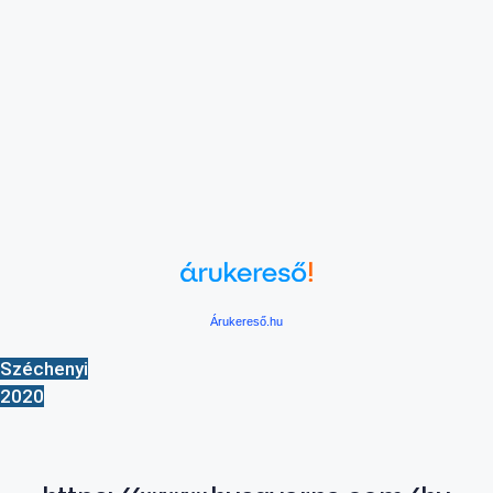
Árukereső.hu
Széchenyi
2020