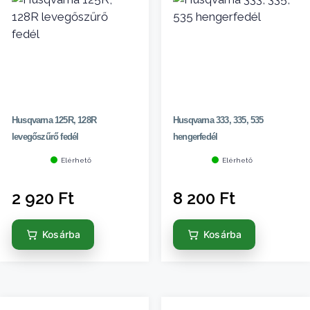
Husqvarna 125R, 128R
Husqvarna 333, 335, 535
levegőszűrő fedél
hengerfedél
Elérhető
Elérhető
2 920
Ft
8 200
Ft
Kosárba
Kosárba