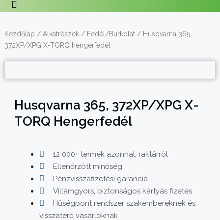
Kezdőlap
/
Alkatrészek
/
Fedél/Burkolat
/ Husqvarna 365,
372XP/XPG X-TORQ hengerfedél
Husqvarna 365, 372XP/XPG X-
TORQ Hengerfedél
12 000+ termék azonnal, raktárról
Ellenőrzött minőség
Pénzvisszafizetési garancia
Villámgyors, biztonságos kártyás fizetés
Hűségpont rendszer szakembereknek és
visszatérő vásárlóknak