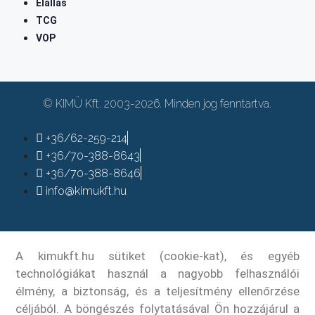
Elállás
TCG
VOP
© KIMÜ Kft. 2003-2026. Minden jog fenntartva.
+36/62-259-214
+36/70-388-8643
+36/70-388-8646
info@kimukft.hu
A kimukft.hu sütiket (cookie-kat), és egyéb
technológiákat használ a nagyobb felhasználói
élmény, a biztonság, és a teljesítmény ellenőrzése
céljából. A böngészés folytatásával Ön hozzájárul a