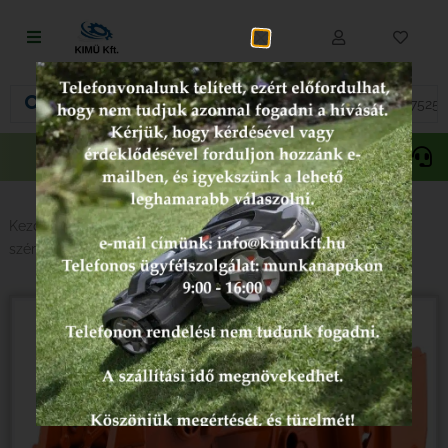
Fűnyírás
Vágás és fűrészelés
Akciós
Gepida
Oregon
termékek
Akkumulátoros termékek
Talajápolás és tisztítás
Kezdőlap
/
Népszerű kategóriák
/
Husqvarna 3-as
széria
/ Husqvarna 372XP forgattyúsház
Alkatrészek
Kenőanyagok és kannák
Védőfelszerelés
Tartozékok és kiegészítők