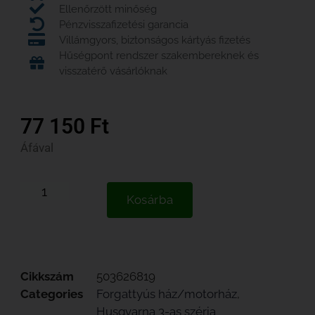
Ellenőrzött minőség
Pénzvisszafizetési garancia
Villámgyors, biztonságos kártyás fizetés
Hűségpont rendszer szakembereknek és
visszatérő vásárlóknak
77 150
Ft
Áfával
Kosárba
Cikkszám
503626819
Categories
Forgattyús ház/motorház
,
Husqvarna 3-as széria