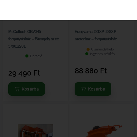
McCulloch GBV345
Husqvarna 281XP, 288XP
forgattyúsház – főtengely szett
motorház – forgattyúsház
579012701
Utánrendelhető
Ingyenes szállítás
Elérhető
88 880
Ft
29 490
Ft
Kosárba
Kosárba