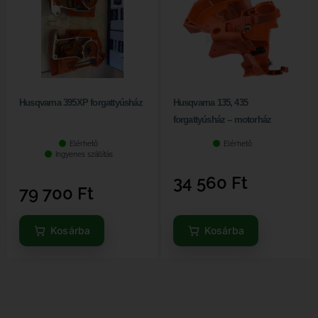
Husqvarna 395XP forgattyúsház
Husqvarna 135, 435
forgattyúsház – motorház
Elérhető
Elérhető
Ingyenes szállítás
34 560
Ft
79 700
Ft
Kosárba
Kosárba