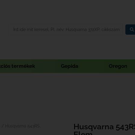
kciós termékek
Gepida
Oregon
Husqvarna 543R
t
/ Husqvarna 543RS,
Elem