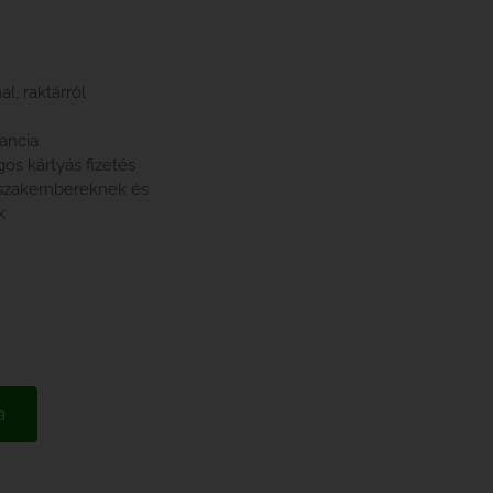
l, raktárról
rancia
gos kártyás fizetés
 szakembereknek és
k
a