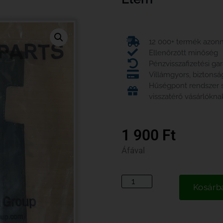
12 000+ termék azonna
Ellenőrzött minőség
Pénzvisszafizetési ga
Villámgyors, biztonsá
Hűségpont rendszer
visszatérő vásárlókna
1 900
Ft
Áfával
Kosárb