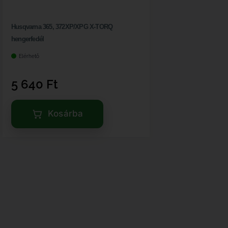
Husqvarna 365, 372XP/XPG X-TORQ
hengerfedél
Elérhető
5 640
Ft
Kosárba