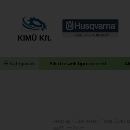
Kategóriák
Alkatrészek típus szerint
A
Kezdőlap
/
Alkatrészek
/
Fedél/Burkola
553RS védő elem