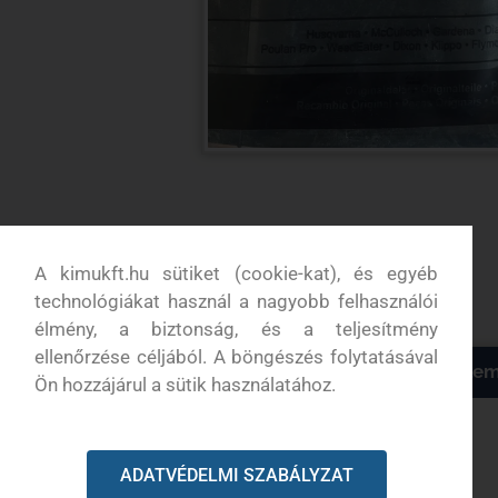
A kimukft.hu sütiket (cookie-kat), és egyéb
technológiákat használ a nagyobb felhasználói
élmény, a biztonság, és a teljesítmény
ellenőrzése céljából. A böngészés folytatásával
Termék leírása
További információk
Vélem
Ön hozzájárul a sütik használatához.
Leírás
ADATVÉDELMI SZABÁLYZAT
Husqvarna 543RS, 553RS védő elem