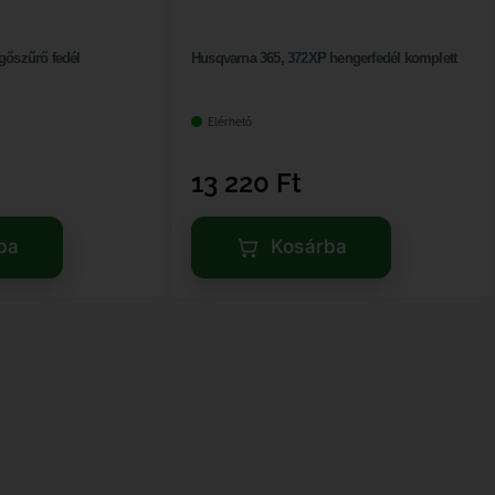
gőszűrő fedél
Husqvarna 365, 372XP hengerfedél komplett
Elérhető
13 220
Ft
ba
Kosárba