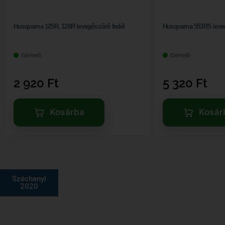
Husqvarna 125R, 128R levegőszűrő fedél
Husqvarna 553RS leve
Elérhető
Elérhető
2 920
Ft
5 320
Ft
Kosárba
Kosár
Széchenyi
2020