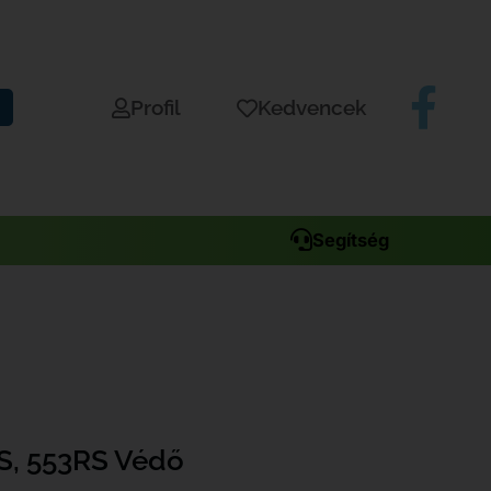
Profil
Kedvencek
Segítség
S, 553RS Védő