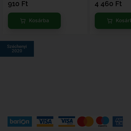
910
Ft
4 460
Ft
Kosárba
Kosár
Széchenyi
2020