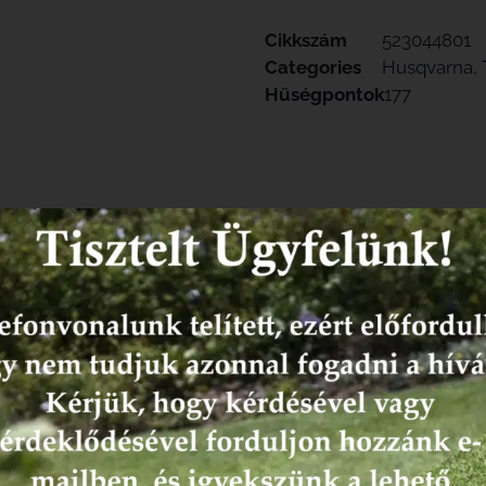
Cikkszám
523044801
Categories
Husqvarna
,
Hűségpontok
177
ények (0)