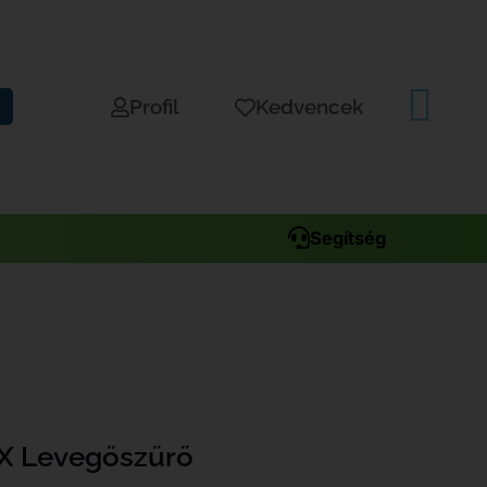
Profil
Kedvencek
Segítség
X Levegőszűrő