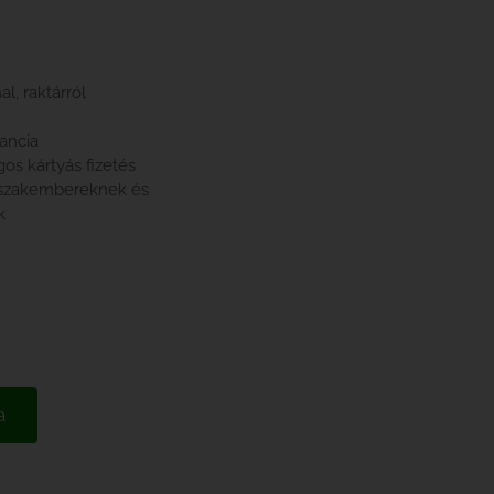
l, raktárról
rancia
gos kártyás fizetés
 szakembereknek és
k
a