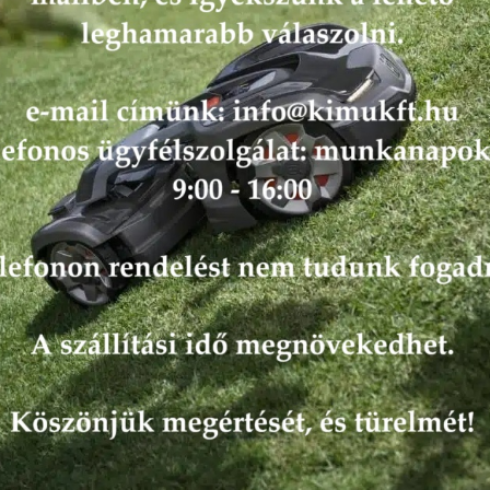
345FR
Fűkaszák/tisztítófűrészek
545F
Fűkaszák/tisztítófűrészek
545FR
Fűkaszák/tisztítófűrészek
545FX
Fűkaszák/tisztítófűrészek
545FXT
Fűkaszák/tisztítófűrészek
545RX
Fűkaszák/tisztítófűrészek
545RXT
Fűkaszák/tisztítófűrészek