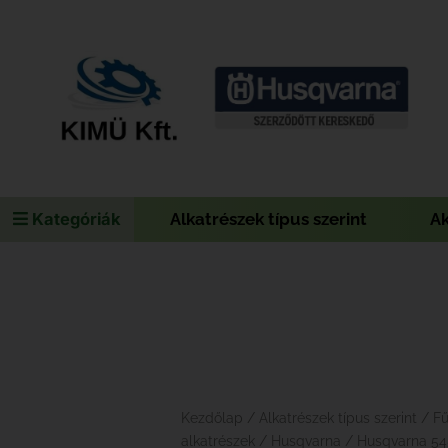
Kategóriák
Alkatrészek típus szerint
A
Kezdőlap
/
Alkatrészek típus szerint
/
F
alkatrészek
/
Husqvarna
/ Husqvarna 54