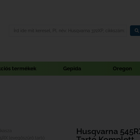
kciós termékek
Gepida
Oregon
Husqvarna 545R
űkasza
Tartó Komplett
5RX levegőszűrő tartó