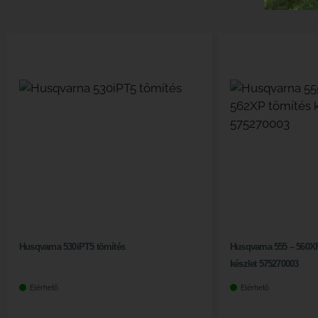
Husqvarna 530iPT5 tömítés
Husqvarna 555 – 560X
készlet 575270003
Elérhető
Elérhető