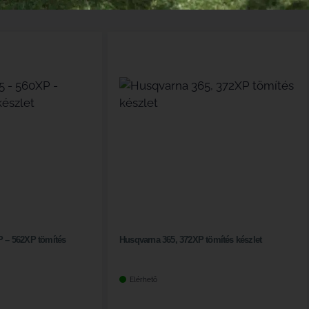
KAPCSOLODÓ TERMÉKEK
P – 562XP tömítés
Husqvarna 365, 372XP tömítés készlet
Elérhető