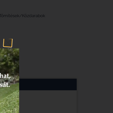
Tömítések/Közdarabok