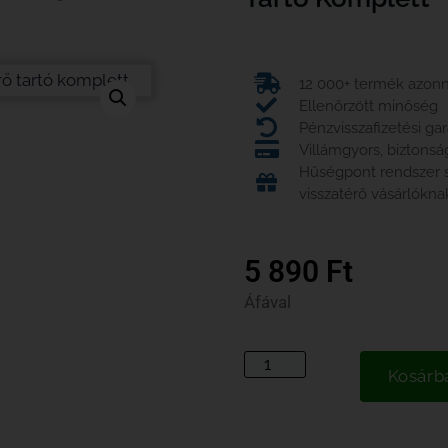
12 000+ termék azonna
Ellenőrzött minőség
Pénzvisszafizetési ga
Villámgyors, biztonsá
Hűségpont rendszer
visszatérő vásárlókna
5 890
Ft
Áfával
Kosárb