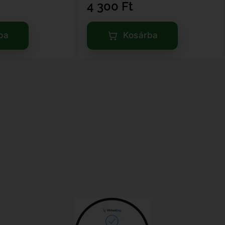
4 300
Ft
ba
Kosárba