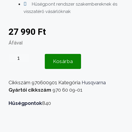
Hűségpont rendszer szakembereknek és
visszatérő vásárlóknak
27 990
Ft
Áfával
Husqvarna
Kosárba
Aspire
P4A
18-
Cikkszám
970600901
Kategória
Husqvarna
B72
Gyártói cikkszám
970 60 09-01
akkumulátor
4Ah
Hűségpontok
840
970600901
mennyiség