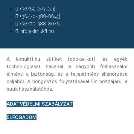
+36/62-259-214
+36/70-388-8643
+36/70-388-8646
info@kimukft.hu
A kimukft.hu sütiket (cookie-kat), és egyéb
technológiákat használ a nagyobb felhasználói
élmény, a biztonság, és a teljesítmény ellenőrzése
céljából. A böngészés folytatásával Ön hozzájárul a
sütik használatához.
ADATVÉDELMI SZABÁLYZAT
ELFOGADOM