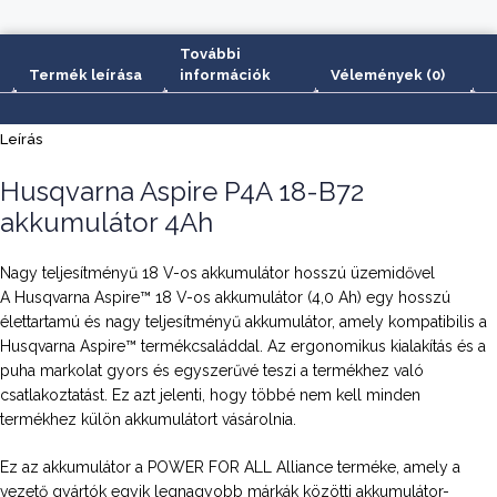
További
Termék leírása
információk
Vélemények (0)
Leírás
Husqvarna Aspire P4A 18-B72
akkumulátor 4Ah
Nagy teljesítményű 18 V-os akkumulátor hosszú üzemidővel
A Husqvarna Aspire™ 18 V-os akkumulátor (4,0 Ah) egy hosszú
élettartamú és nagy teljesítményű akkumulátor, amely kompatibilis a
Husqvarna Aspire™ termékcsaláddal. Az ergonomikus kialakítás és a
puha markolat gyors és egyszerűvé teszi a termékhez való
csatlakoztatást. Ez azt jelenti, hogy többé nem kell minden
termékhez külön akkumulátort vásárolnia.
Ez az akkumulátor a POWER FOR ALL Alliance terméke, amely a
vezető gyártók egyik legnagyobb márkák közötti akkumulátor-