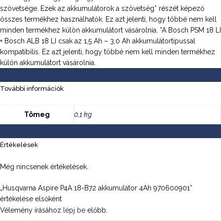
szövetsége. Ezek az akkumulátorok a szövetség* részét képező
összes termékhez használhatók. Ez azt jelenti, hogy többé nem kell
minden termékhez külön akkumulátort vásárolnia. *A Bosch PSM 18 LI
+ Bosch ALB 18 LI csak az 1,5 Ah – 3,0 Ah akkumulátortípussal
kompatibilis. Ez azt jelenti, hogy többé nem kell minden termékhez
külön akkumulátort vásárolnia.
További információk
Tömeg
0,1 kg
Értékelések
Még nincsenek értékelések.
„Husqvarna Aspire P4A 18-B72 akkumulátor 4Ah 970600901”
értékelése elsőként
Vélemény írásához
lépj be
előbb.