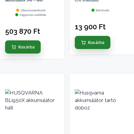
akkumulátor 94V – 8Ah
C70 970601001
Utánrendelhető
Elérhető
Ingyenes szállítás
13 900
Ft
503 870
Ft
Kosárba
Kosárba