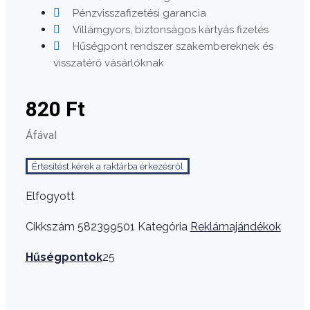
Pénzvisszafizetési garancia
Villámgyors, biztonságos kártyás fizetés
Hűségpont rendszer szakembereknek és
visszatérő vásárlóknak
820
Ft
Áfával
Értesítést kérek a raktárba érkezésről
Elfogyott
Cikkszám
582399501
Kategória
Reklámajándékok
Hűségpontok
25