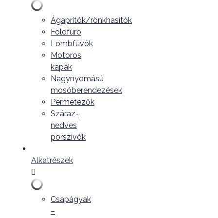
Ágaprítók/rönkhasítók
Földfúró
Lombfúvók
Motoros
kapák
Nagynyomású
mosóberendezések
Permetezők
Száraz-
nedves
porszívók
Alkatrészek
Csapágyak
–