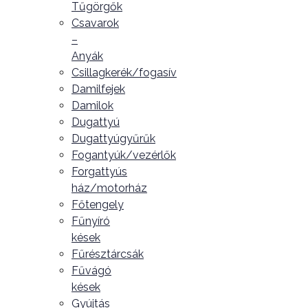
Tűgörgők
Csavarok
–
Anyák
Csillagkerék/fogasív
Damilfejek
Damilok
Dugattyú
Dugattyúgyűrűk
Fogantyúk/vezérlők
Forgattyús
ház/motorház
Főtengely
Fűnyíró
kések
Fűrésztárcsák
Fűvágó
kések
Gyújtás