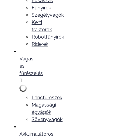
Fűkaszák
Fűnyírók
Szegélyvágók
Kerti
traktorok
Robotfűnyírók
Riderek
Vágás
és
fűrészelés
Láncfűrészek
Magassági
ágvágók
Sövényvágók
Akkumulátoros