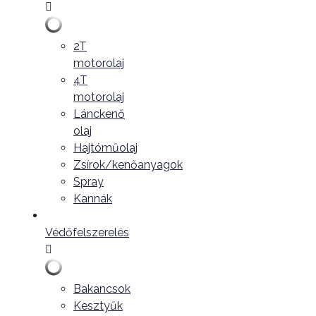
2T
motorolaj
4T
motorolaj
Lánckenő
olaj
Hajtóműolaj
Zsírok/kenőanyagok
Spray
Kannák
Védőfelszerelés
Bakancsok
Kesztyűk