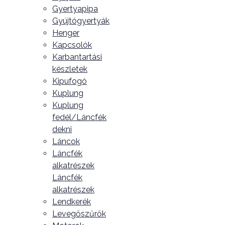
Gyertyapipa
Gyújtógyertyák
Henger
Kapcsolók
Karbantartási
készletek
Kipufogó
Kuplung
Kuplung
fedél/Láncfék
dekni
Láncok
Láncfék
alkatrészek
Láncfék
alkatrészek
Lendkerék
Levegőszűrők