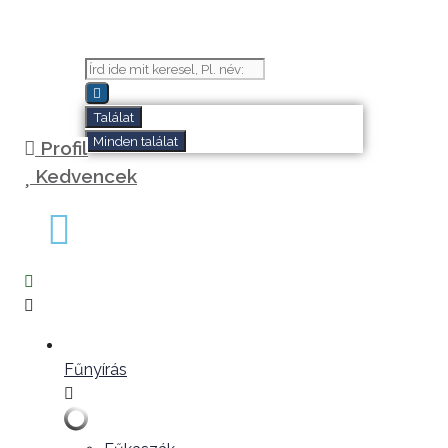
Kilépés
a
tartalomba
Search
...
Találat
Minden találat
Profil
Kedvencek
Fűnyírás