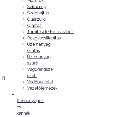
Motorok
Szimering
Szöghajtás
Olajszűrő
Olajzás
Tömítések/Közdarabok
Rezgéscsillapítás
Üzemanyag
ellátás
Üzemanyag
szűrő
Vágórendszer
szett
Védőburkolat
Vezetőlemezek
Kenőanyagok
és
kannák