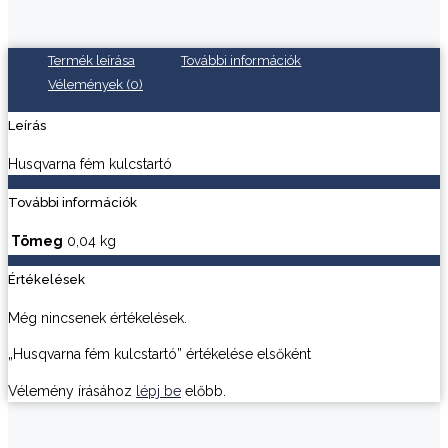
Termék leírása
További információk
Vélemények (0)
Leírás
Husqvarna fém kulcstartó
További információk
Tömeg
0,04 kg
Értékelések
Még nincsenek értékelések.
„Husqvarna fém kulcstartó” értékelése elsőként
Vélemény írásához
lépj be
előbb.