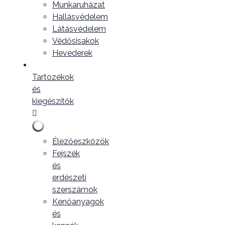
Munkaruházat
Hallásvédelem
Látásvédelem
Védősisakok
Hevederek
Tartozékok
és
kiegészítők
Élezőeszközök
Fejszék
és
erdészeti
szerszámok
Kenőanyagok
és