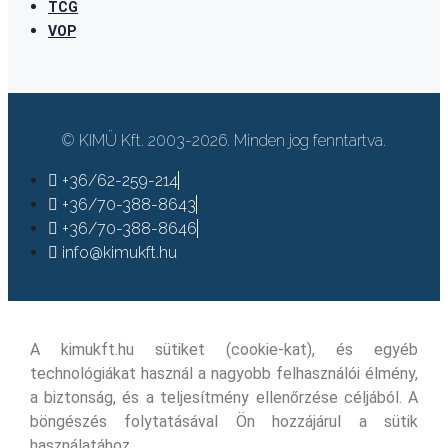
TCG
VOP
© KIMÜ Kft. 2003-2026. Minden jog fenntartva.
+36/62-259-214
+36/70-388-8643
+36/70-388-8646
info@kimukft.hu
A kimukft.hu sütiket (cookie-kat), és egyéb
technológiákat használ a nagyobb felhasználói élmény,
a biztonság, és a teljesítmény ellenőrzése céljából. A
böngészés folytatásával Ön hozzájárul a sütik
használatához.