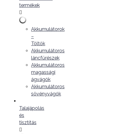
termékek
Akkumulátorok
–
Töltők
Akkumulátoros
láncfűrészek
Akkumulátoros
magassági
ágvágók
Akkumulátoros
sövényvágók
Talajápolás
és
tisztítás