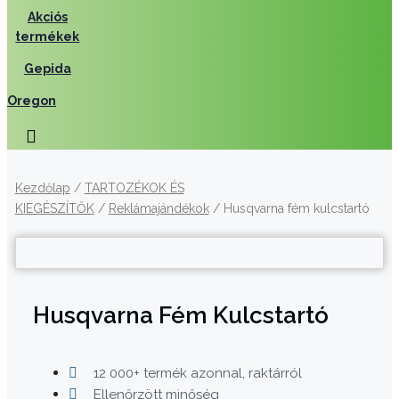
Akciós
termékek
Gepida
Oregon
Kezdőlap
/
TARTOZÉKOK ÉS
KIEGÉSZÍTŐK
/
Reklámajándékok
/ Husqvarna fém kulcstartó
Husqvarna Fém Kulcstartó
12 000+ termék azonnal, raktárról
Ellenőrzött minőség