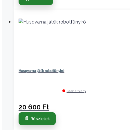
Husqvarna játék robotfűnyíró
Készlethiány
20 600
Ft
Részletek