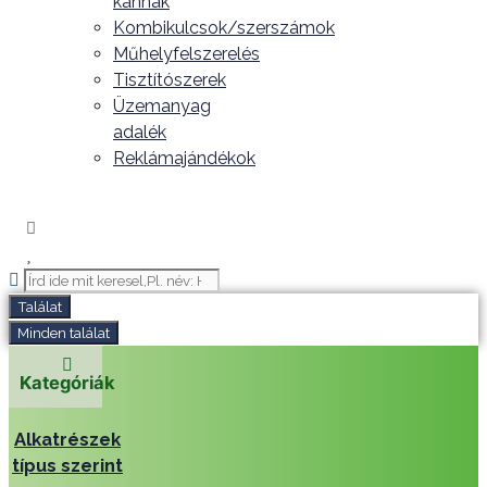
kannák
Kombikulcsok/szerszámok
Műhelyfelszerelés
Tisztítószerek
Üzemanyag
adalék
Reklámajándékok
Search
...
Találat
Minden találat
Kategóriák
Alkatrészek
típus szerint