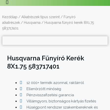
Kezdőlap
/
Alkatrészek típus szerint
/
Fűnyíró
alkatrészek
/
Husqvarna
/ Husqvarna fűnyíró kerék 8X1.75
583717401
Husqvarna Fűnyíró Kerék
8X1.75 583717401
12 000+ termék azonnal, raktárról
Ellenőrzött minőség
Pénzvisszafizetési garancia
Villámgyors, biztonságos kártyás fizetés
Hűségpont rendszer szakembereknek és