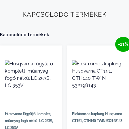
KAPCSOLODÓ TERMÉKEK
Kapcsolódó termékek
-11%
Husqvarna fűgyűjtő komplett,
Elektromos kuplung Husqvarna
műanyag fogó nélkül LC 253S,
CT151, CTH140 TWIN 532198143
LC 353V