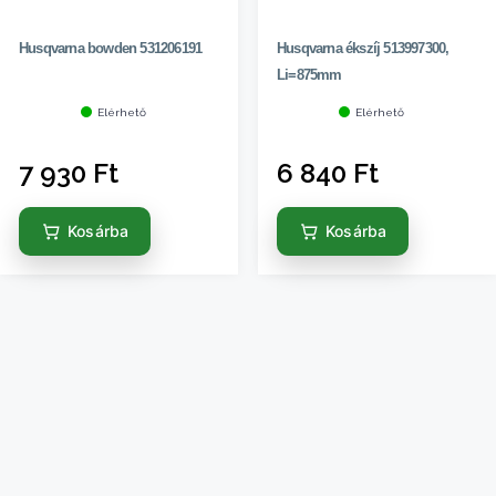
Husqvarna bowden 531206191
Husqvarna ékszíj 513997300,
Li=875mm
Elérhető
Elérhető
7 930
Ft
6 840
Ft
Kosárba
Kosárba