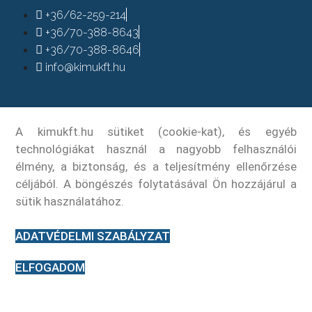
+36/62-259-214
+36/70-388-8643
+36/70-388-8646
info@kimukft.hu
A kimukft.hu sütiket (cookie-kat), és egyéb
technológiákat használ a nagyobb felhasználói
élmény, a biztonság, és a teljesítmény ellenőrzése
céljából. A böngészés folytatásával Ön hozzájárul a
sütik használatához.
ADATVÉDELMI SZABÁLYZAT
ELFOGADOM