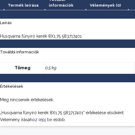
Termék leírása
információk
Vélemények (0)
Leírás
Husqvarna fűnyíró kerék 8X1.75 583717401
További információk
Tömeg
0,5 kg
Értékelések
Még nincsenek értékelések.
„Husqvarna fűnyíró kerék 8X1.75 583717401” értékelése elsőként
Vélemény írásához
lépj be
előbb.