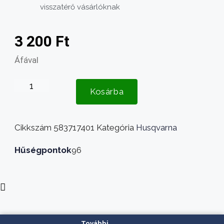
visszatérő vásárlóknak
3 200
Ft
Áfával
Husqvarna
Kosárba
fűnyíró
kerék
8X1.75
Cikkszám
583717401
Kategória
Husqvarna
583717401
mennyiség
Hűségpontok
96
További