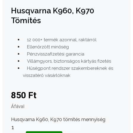
Husqvarna K960, K970
Tömítés
12 000+ termék azonnal, raktárról
Ellenőrzött minőség
Pénzvisszafizetési garancia
Villámgyors, biztonságos kártyás fizetés
Hűségpont rendszer szakembereknek és
visszatérő vásárlóknak
850
Ft
Áfával
Husqvarna K960, K970 tömítés mennyiség