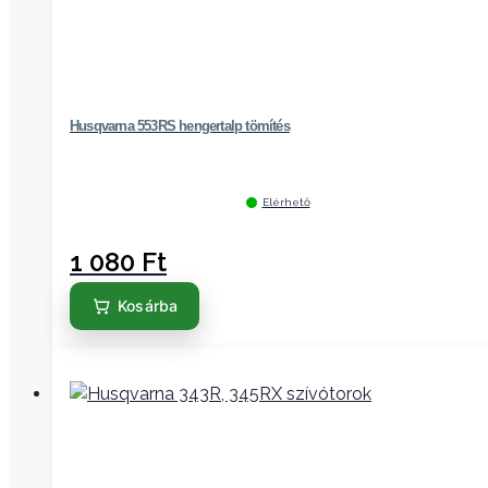
Husqvarna 553RS hengertalp tömítés
Elérhető
1 080
Ft
Kosárba