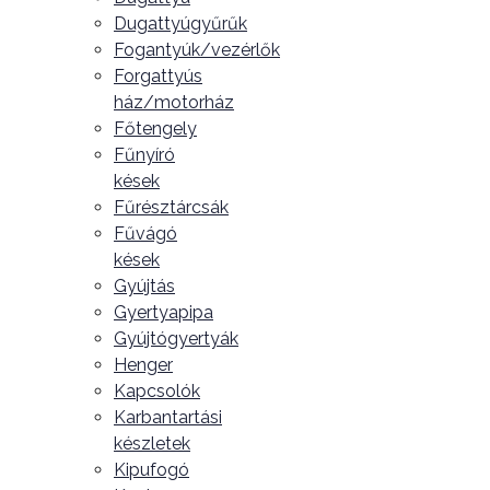
Dugattyúgyűrűk
Fogantyúk/vezérlők
Forgattyús
ház/motorház
Főtengely
Fűnyíró
kések
Fűrésztárcsák
Fűvágó
kések
Gyújtás
Gyertyapipa
Gyújtógyertyák
Henger
Kapcsolók
Karbantartási
készletek
Kipufogó