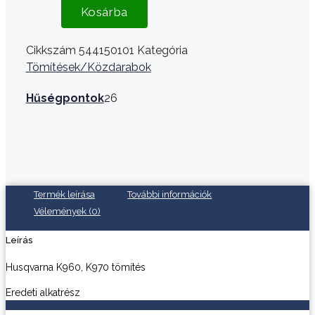
Kosárba
Cikkszám
544150101
Kategória
Tömítések/Közdarabok
Hűségpontok
26
Termék leírása
További információk
Vélemények (0)
Leírás
Husqvarna K960, K970 tömítés
Eredeti alkatrész