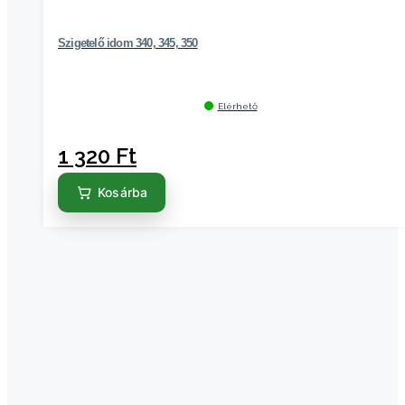
Szigetelő idom 340, 345, 350
Elérhető
1 320
Ft
Kosárba