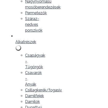
Nagynyomású
mosóberendezések
Permetezők
Száraz-
nedves
porszívók
Alkatrészek
Csapágyak
–
Tűgörgők
Csavarok
–
Anyák
Csillagkerék/fogasív
Damilfejek
Damilok
Dugattyú