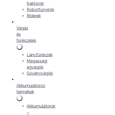
traktorok
Robotfűnyírók
Riderek
Vágás
és
fűrészelés
Láncfűrészek
Magassági
ágvágók
Sövényvágók
Akkumulátoros
termékek
Akkumulátorok
–