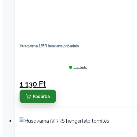
Husqvarna 135R hengertalp tömítés
Elérhető
1 130
Ft
Kosárba