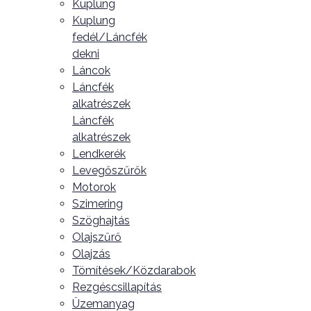
Kuplung
Kuplung
fedél/Láncfék
dekni
Láncok
Láncfék
alkatrészek
Láncfék
alkatrészek
Lendkerék
Levegőszűrők
Motorok
Szimering
Szöghajtás
Olajszűrő
Olajzás
Tömítések/Közdarabok
Rezgéscsillapítás
Üzemanyag