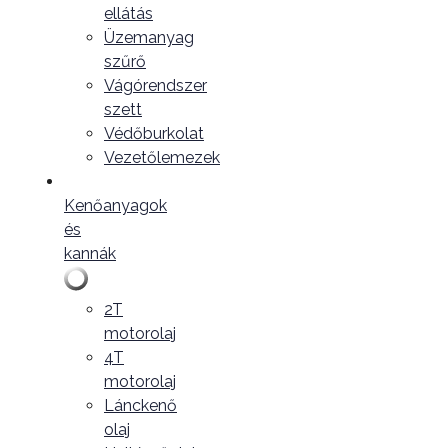
ellátás
Üzemanyag
szűrő
Vágórendszer
szett
Védőburkolat
Vezetőlemezek
Kenőanyagok
és
kannák
2T
motorolaj
4T
motorolaj
Lánckenő
olaj