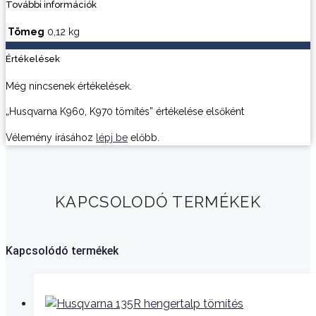
További információk
Tömeg
0,12 kg
Értékelések
Még nincsenek értékelések.
„Husqvarna K960, K970 tömítés” értékelése elsőként
Vélemény írásához
lépj be
előbb.
KAPCSOLODÓ TERMÉKEK
Kapcsolódó termékek