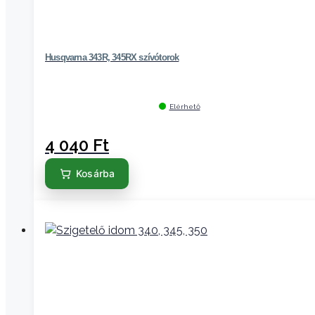
Husqvarna 343R, 345RX szívótorok
Elérhető
4 040
Ft
Kosárba