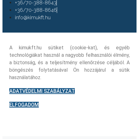
+36/70-388-8643
+36/70-388-8646
info@kimukft.hu
A kimukft.hu sütiket (cookie-kat), és egyéb
technológiákat használ a nagyobb felhasználói élmény,
a biztonság, és a teljesítmény ellenőrzése céljából. A
böngészés folytatásával Ön hozzájárul a sütik
használatához.
ADATVÉDELMI SZABÁLYZAT
ELFOGADOM