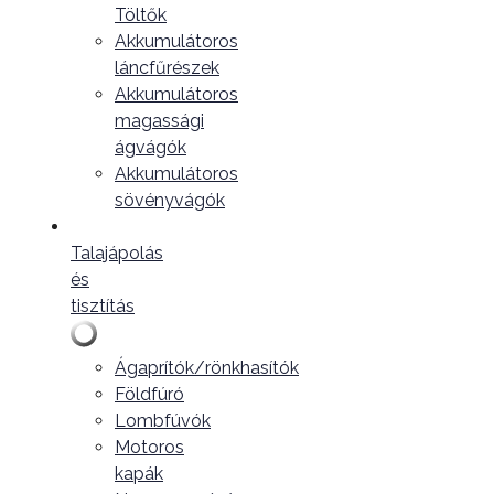
Töltők
Akkumulátoros
láncfűrészek
Akkumulátoros
magassági
ágvágók
Akkumulátoros
sövényvágók
Talajápolás
és
tisztítás
Ágaprítók/rönkhasítók
Földfúró
Lombfúvók
Motoros
kapák