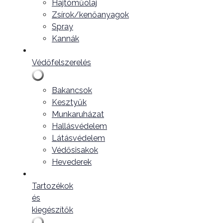
Hajtóműolaj
Zsírok/kenőanyagok
Spray
Kannák
Védőfelszerelés
Bakancsok
Kesztyűk
Munkaruházat
Hallásvédelem
Látásvédelem
Védősisakok
Hevederek
Tartozékok
és
kiegészítők