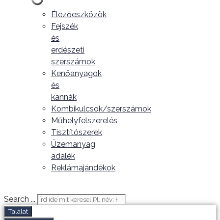
Élezőeszközök
Fejszék
és
erdészeti
szerszámok
Kenőanyagok
és
kannák
Kombikulcsok/szerszámok
Műhelyfelszerelés
Tisztítószerek
Üzemanyag
adalék
Reklámajándékok
Search ...
Találat