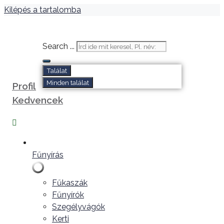
Kilépés a tartalomba
Search ...
Találat
Minden találat
Profil
Kedvencek
Fűnyírás
Fűkaszák
Fűnyírók
Szegélyvágók
Kerti