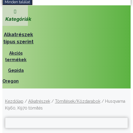
Minden találat
Kategóriák
Alkatrészek
típus szerint
Akciós
termékek
Gepida
Oregon
Kezdőlap
/
Alkatrészek
/
Tömítések/Közdarabok
/ Husqvarna
K960, K970 tömítés