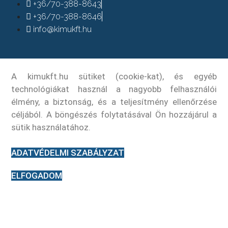
+36/70-388-8643
+36/70-388-8646
info@kimukft.hu
A kimukft.hu sütiket (cookie-kat), és egyéb
technológiákat használ a nagyobb felhasználói
élmény, a biztonság, és a teljesítmény ellenőrzése
céljából. A böngészés folytatásával Ön hozzájárul a
sütik használatához.
ADATVÉDELMI SZABÁLYZAT
ELFOGADOM