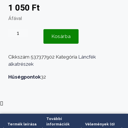
1 050
Ft
Áfával
Husqvarna
Kosárba
láncfogó
mennyiség
Cikkszám
537377902
Kategória
Láncfék
alkatrészek
Hűségpontok
32
További
Termék leírása
információk
Vélemények (0)