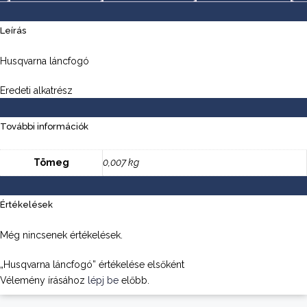
Leírás
Husqvarna láncfogó
Eredeti alkatrész
További információk
Tömeg
0,007 kg
Értékelések
Még nincsenek értékelések.
„Husqvarna láncfogó” értékelése elsőként
Vélemény írásához
lépj be
előbb.