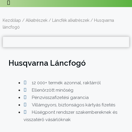
Kezdőlap
/
Alkatrészek
/
Láncfék alkatrészek
/ Husqvarna
láncfogó
Husqvarna Láncfogó
12 000+ termék azonnal, raktárról
Ellenőrzött minőség
Pénzvisszafizetési garancia
Villámgyors, biztonságos kártyás fizetés
Hűségpont rendszer szakembereknek és
visszatérő vásárlóknak