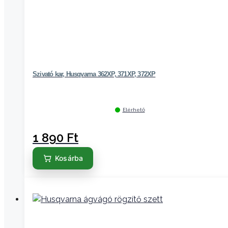
Szivató kar, Husqvarna 362XP, 371XP, 372XP
Elérhető
1 890
Ft
Kosárba