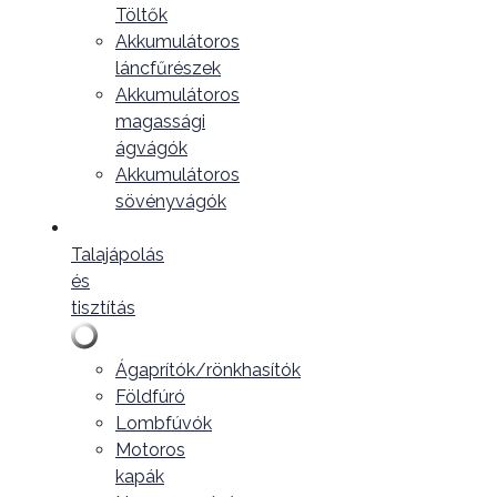
Töltők
Akkumulátoros
láncfűrészek
Akkumulátoros
magassági
ágvágók
Akkumulátoros
sövényvágók
Talajápolás
és
tisztítás
Ágaprítók/rönkhasítók
Földfúró
Lombfúvók
Motoros
kapák