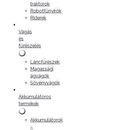
traktorok
Robotfűnyírók
Riderek
Vágás
és
fűrészelés
Láncfűrészek
Magassági
ágvágók
Sövényvágók
Akkumulátoros
termékek
Akkumulátorok
–