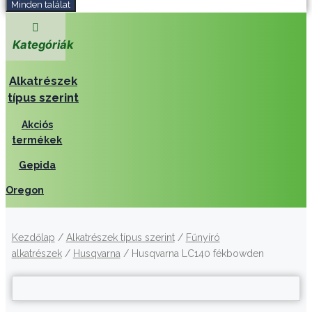
Minden találat
Kategóriák
Alkatrészek
típus szerint
Akciós
termékek
Gepida
Oregon
Kezdőlap
/
Alkatrészek típus szerint
/
Fűnyíró
alkatrészek
/
Husqvarna
/ Husqvarna LC140 fékbowden