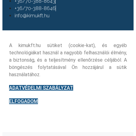
+36/70-388-8643
+36/70-388-8646
info@kimukft.hu
A kimukft.hu sütiket (cookie-kat), és egyéb
technológiákat használ a nagyobb felhasználói élmény,
a biztonság, és a teljesítmény ellenőrzése céljából. A
böngészés folytatásával Ön hozzájárul a sütik
használatához.
ADATVÉDELMI SZABÁLYZAT
ELFOGADOM