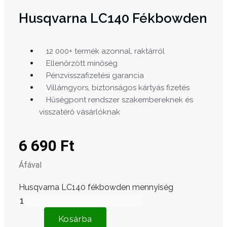
Husqvarna LC140 Fékbowden
12 000+ termék azonnal, raktárról
Ellenőrzött minőség
Pénzvisszafizetési garancia
Villámgyors, biztonságos kártyás fizetés
Hűségpont rendszer szakembereknek és
visszatérő vásárlóknak
6 690
Ft
Áfával
Husqvarna LC140 fékbowden mennyiség
Kosárba