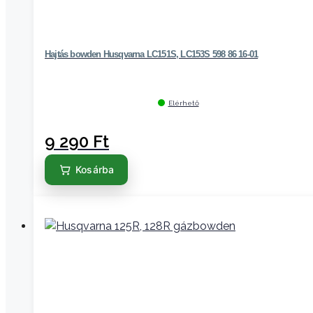
Hajtás bowden Husqvarna LC151S, LC153S 598 86 16-01
Elérhető
9 290
Ft
Kosárba