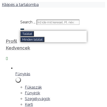
Kilépés a tartalomba
Search ...
Találat
Minden találat
Profil
Kedvencek
Fűnyírás
Fűkaszák
Fűnyírók
Szegélyvágók
Kerti