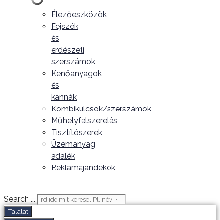
Élezőeszközök
Fejszék
és
erdészeti
szerszámok
Kenőanyagok
és
kannák
Kombikulcsok/szerszámok
Műhelyfelszerelés
Tisztítószerek
Üzemanyag
adalék
Reklámajándékok
Search ...
Találat