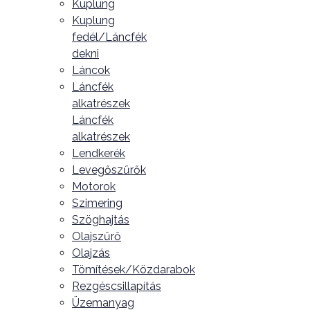
Kuplung
Kuplung
fedél/Láncfék
dekni
Láncok
Láncfék
alkatrészek
Láncfék
alkatrészek
Lendkerék
Levegőszűrők
Motorok
Szimering
Szöghajtás
Olajszűrő
Olajzás
Tömítések/Közdarabok
Rezgéscsillapítás
Üzemanyag