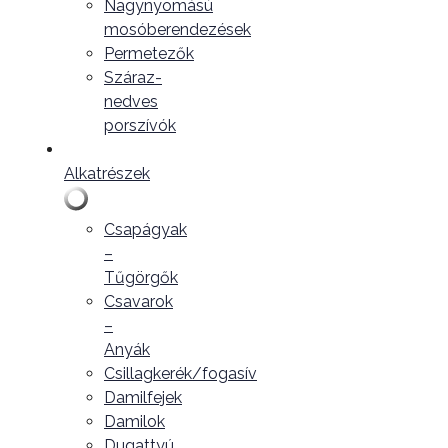
Nagynyomású
mosóberendezések
Permetezők
Száraz-
nedves
porszívók
Alkatrészek
Csapágyak
–
Tűgörgők
Csavarok
–
Anyák
Csillagkerék/fogasív
Damilfejek
Damilok
Dugattyú