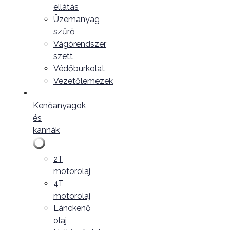
ellátás
Üzemanyag
szűrő
Vágórendszer
szett
Védőburkolat
Vezetőlemezek
Kenőanyagok
és
kannák
2T
motorolaj
4T
motorolaj
Lánckenő
olaj