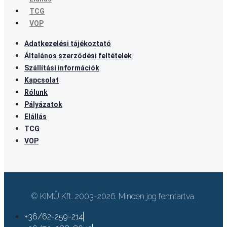
TCG
VOP
Adatkezelési tájékoztató
Általános szerződési feltételek
Szállítási információk
Kapcsolat
Rólunk
Pályázatok
Elállás
TCG
VOP
© KIMÜ Kft. 2003-2026. Minden jog fenntartva.
+36/62-259-214