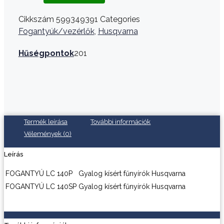
Cikkszám
599349391
Categories
Fogantyúk/vezérlők
,
Husqvarna
Hűségpontok
201
Termék leírása
További információk
Vélemények (0)
Leírás
FOGANTYÚ
LC 140P
Gyalog kísért fűnyírók
Husqvarna
FOGANTYÚ
LC 140SP
Gyalog kísért fűnyírók
Husqvarna