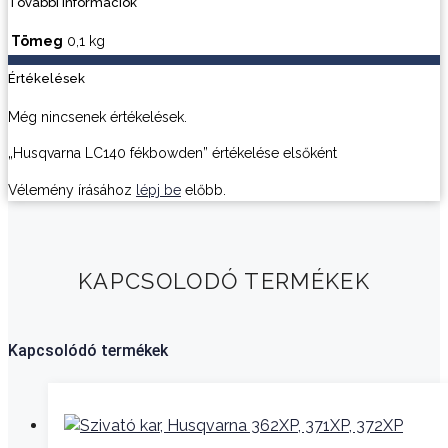
További információk
Tömeg
0,1 kg
Értékelések
Még nincsenek értékelések.
„Husqvarna LC140 fékbowden” értékelése elsőként
Vélemény írásához
lépj be
előbb.
KAPCSOLODÓ TERMÉKEK
Kapcsolódó termékek