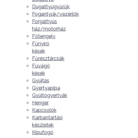
Dugattyúgyűrűk
Fogantyúk/vezérlők
Forgattyús
ház/motorház
Főtengely
Fűnyíró
kések
Fűrésztárcsák
Fűvágó
kések
Gyújtás
Gyertyapipa
Gyújtógyertyák
Henger
Kapcsolók
Karbantartási
készletek
Kipufogó