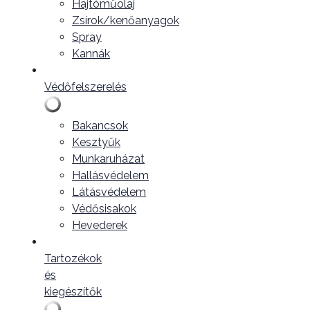
Hajtóműolaj
Zsírok/kenőanyagok
Spray
Kannák
Védőfelszerelés
Bakancsok
Kesztyűk
Munkaruházat
Hallásvédelem
Látásvédelem
Védősisakok
Hevederek
Tartozékok
és
kiegészítők