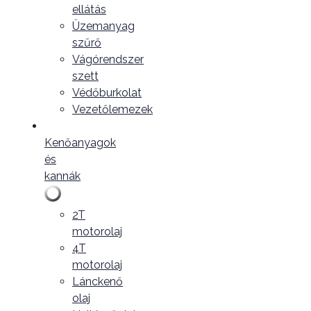
ellátás
Üzemanyag
szűrő
Vágórendszer
szett
Védőburkolat
Vezetőlemezek
Kenőanyagok
és
kannák
2T
motorolaj
4T
motorolaj
Lánckenő
olaj