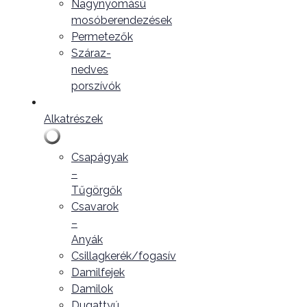
Nagynyomású
mosóberendezések
Permetezők
Száraz-
nedves
porszívók
Alkatrészek
Csapágyak
–
Tűgörgők
Csavarok
–
Anyák
Csillagkerék/fogasív
Damilfejek
Damilok
Dugattyú