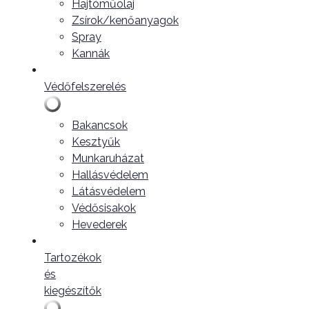
Hajtóműolaj
Zsírok/kenőanyagok
Spray
Kannák
Védőfelszerelés
Bakancsok
Kesztyűk
Munkaruházat
Hallásvédelem
Látásvédelem
Védősisakok
Hevederek
Tartozékok
és
kiegészítők