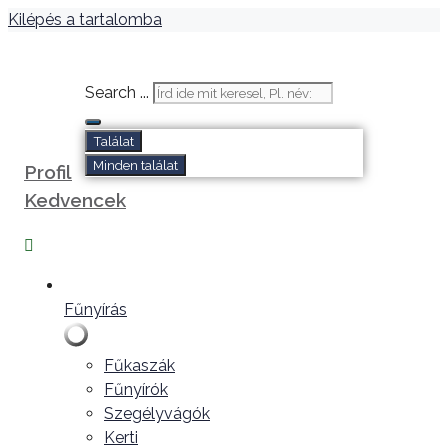
Kilépés a tartalomba
Search ...
Találat
Minden találat
Profil
Kedvencek
Fűnyírás
Fűkaszák
Fűnyírók
Szegélyvágók
Kerti