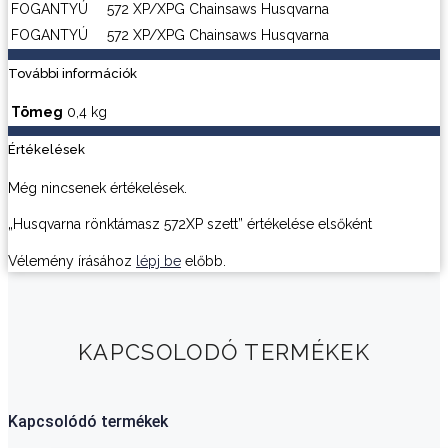
FOGANTYÚ
572 XP/XPG
Chainsaws
Husqvarna
FOGANTYÚ
572 XP/XPG
Chainsaws
Husqvarna
További információk
Tömeg
0,4 kg
Értékelések
Még nincsenek értékelések.
„Husqvarna rönktámasz 572XP szett” értékelése elsőként
Vélemény írásához
lépj be
előbb.
KAPCSOLODÓ TERMÉKEK
Kapcsolódó termékek