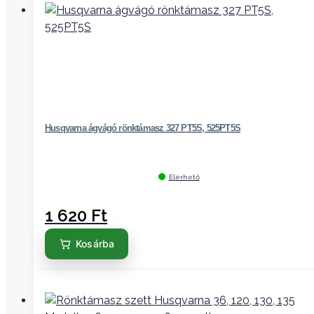
Husqvarna ágvágó rönktámasz 327 PT5S, 525PT5S
Elérhető
1 620
Ft
Kosárba