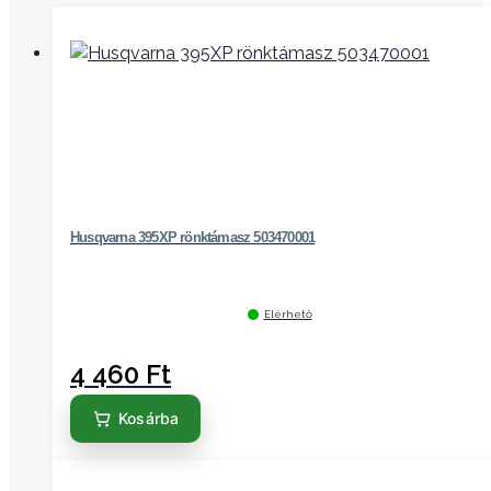
Husqvarna 395XP rönktámasz 503470001
Elérhető
4 460
Ft
Kosárba