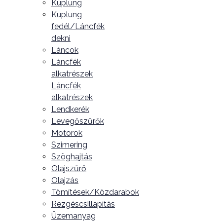
Kuplung
Kuplung
fedél/Láncfék
dekni
Láncok
Láncfék
alkatrészek
Láncfék
alkatrészek
Lendkerék
Levegőszűrők
Motorok
Szimering
Szöghajtás
Olajszűrő
Olajzás
Tömítések/Közdarabok
Rezgéscsillapítás
Üzemanyag