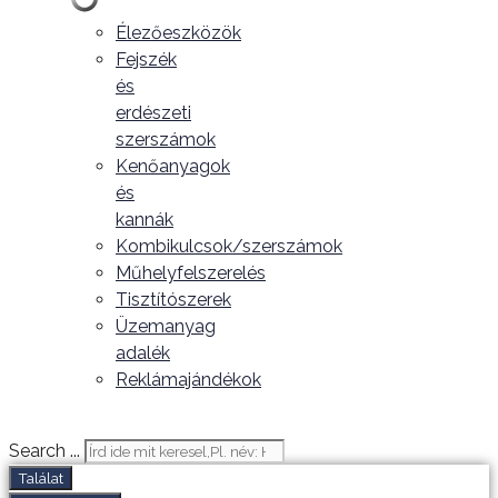
Élezőeszközök
Fejszék
és
erdészeti
szerszámok
Kenőanyagok
és
kannák
Kombikulcsok/szerszámok
Műhelyfelszerelés
Tisztítószerek
Üzemanyag
adalék
Reklámajándékok
Search ...
Találat