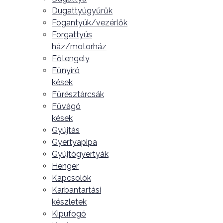
Dugattyúgyűrűk
Fogantyúk/vezérlők
Forgattyús
ház/motorház
Főtengely
Fűnyíró
kések
Fűrésztárcsák
Fűvágó
kések
Gyújtás
Gyertyapipa
Gyújtógyertyák
Henger
Kapcsolók
Karbantartási
készletek
Kipufogó