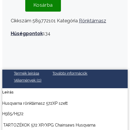
Kosárba
Cikkszám
589772101
Kategória
Rönktámasz
Hűségpontok
134
Termék leírása
További információk
Vélemények (0)
Leírás
Husqvarna rönktámasz 572XP szett
H565/H572
TARTOZÉKOK
572 XP/XPG
Chainsaws
Husqvarna