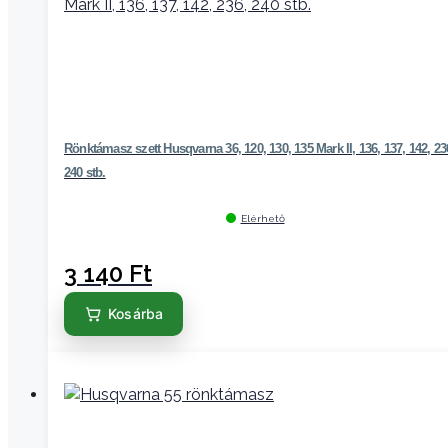
Rönktámasz szett Husqvarna 36, 120, 130, 135 Mark II, 136, 137, 142, 23
240 stb.
Elérhető
3 140
Ft
Kosárba