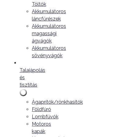
Töltők
Akkumulátoros
láncfűrészek
Akkumulátoros
magassági
ágvágók
Akkumulátoros
sövényvágók
Talajápolás
és
tisztítás
Ágaprítók/rönkhasítók
Földfúró
Lombfúvók
Motoros
kapák