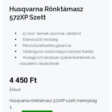
Husqvarna Rönktámasz
572XP Szett
12 000+ termék azonnal, raktárról
Ellenőrzött minőség
Pénzvisszafizetési garancia
Villámgyors, biztonságos kártyás fizetés
Hűségpont rendszer szakembereknek és
visszatérő vásárlóknak
4 450
Ft
Áfával
Husqvarna rönktámasz 572XP szett mennyiség