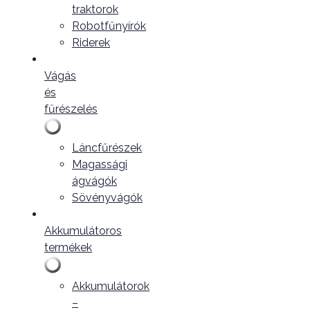
traktorok
Robotfűnyírók
Riderek
Vágás
és
fűrészelés
Láncfűrészek
Magassági
ágvágók
Sövényvágók
Akkumulátoros
termékek
Akkumulátorok
–