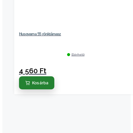
Husqvarna 55 rönktámasz
Elérhető
4 560
Ft
Kosárba