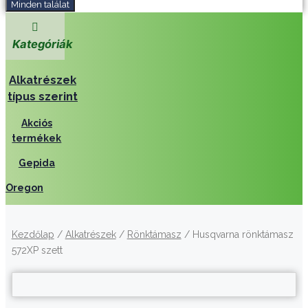
Minden találat
Kategóriák
Alkatrészek
típus szerint
Akciós
termékek
Gepida
Oregon
Kezdőlap
/
Alkatrészek
/
Rönktámasz
/ Husqvarna rönktámasz
572XP szett