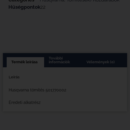
Hűségpontok
22
További
Termék leírása
információk
Vélemények (0)
Leírás
Husqvarna tömítés 501770002
Eredeti alkatrész