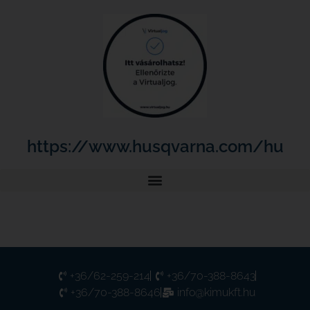
https://www.husqvarna.com/hu
+36/62-259-214
+36/70-388-8643
+36/70-388-8646
info@kimukft.hu