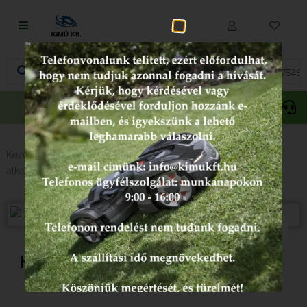
Fűnyírás
Vágás és fűrészelés
Akciós
Gepida
Oregon
termékek
Akkumulátoros termékek
Talajápolás és tisztítás
Kezdőlap
/
Alkatrészek típus szerint
/
Láncfűrész
alkatrészek
/
Husqvarna
/ Husqvarna tömítés 501770002
Alkatrészek
Kenőanyagok és kannák
Védőfelszerelés
Husqvarna Tömítés 501770002
Tartozékok és kiegészítők