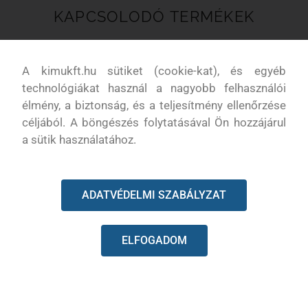
KAPCSOLODÓ TERMÉKEK
A kimukft.hu sütiket (cookie-kat), és egyéb
technológiákat használ a nagyobb felhasználói
élmény, a biztonság, és a teljesítmény ellenőrzése
céljából. A böngészés folytatásával Ön hozzájárul
a sütik használatához.
ADATVÉDELMI SZABÁLYZAT
Gumielem üzemanyagtartály
Husqvarna 545RX hengertalp
tömítés
ELFOGADOM
Elérhető
Elérhető
1 560
Ft
1 200
Ft