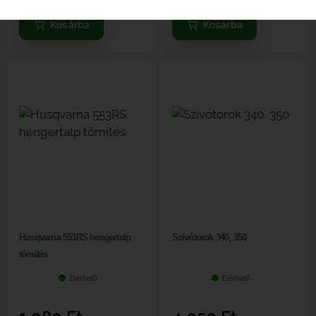
Kosárba
Kosárba
Husqvarna 553RS hengertalp
Szívótorok 340, 350
tömítés
Elérhető
Elérhető