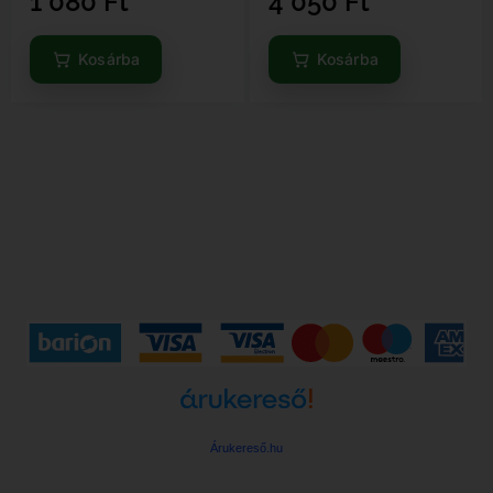
1 080
Ft
4 050
Ft
Kosárba
Kosárba
Árukereső.hu