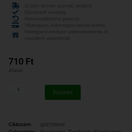
12 000+ termék azonnal, raktárról
Ellenőrzött minőség
Pénzvisszafizetési garancia
Villámgyors, biztonságos kártyás fizetés
Hűségpont rendszer szakembereknek és
visszatérő vásárlóknak
710
Ft
Áfával
Kosárba
Cikkszám
501770002
Categories
Husqvarna
,
Tömítések/Közdarabok