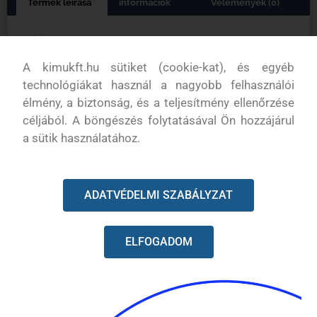
Termék leírása
információk
Vélemények (0)
Leírás
A kimukft.hu sütiket (cookie-kat), és egyéb
Husqvarna tömítés 503497101
technológiákat használ a nagyobb felhasználói
Eredeti alkatrész
élmény, a biztonság, és a teljesítmény ellenőrzése
céljából. A böngészés folytatásával Ön hozzájárul
a sütik használatához.
KAPCSOLODÓ TERMÉKEK
ADATVÉDELMI SZABÁLYZAT
ELFOGADOM