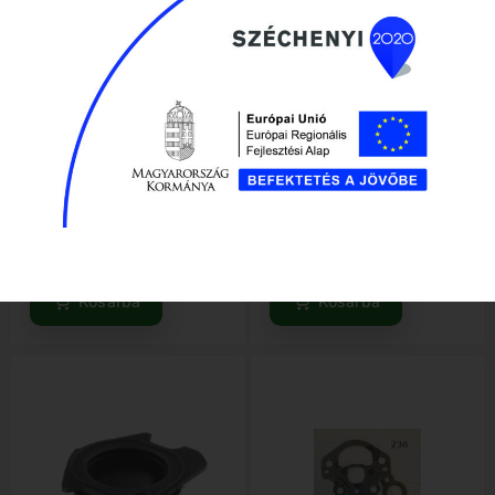
Gumielem üzemanyagtartály
Husqvarna 560XP szívótorok
Elérhető
Elérhető
1 560
Ft
6 740
Ft
Kosárba
Kosárba