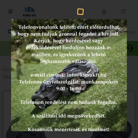
Fűnyírás
Vágás és fűrészelés
Akciós
Gepida
Oregon
termékek
Akkumulátoros termékek
Talajápolás és tisztítás
Kezdőlap
/
Alkatrészek típus szerint
/
Fűkasza
alkatrészek
/
Husqvarna
/ Husqvarna tömítés 503497101
Alkatrészek
Kenőanyagok és kannák
Védőfelszerelés
Tartozékok és kiegészítők