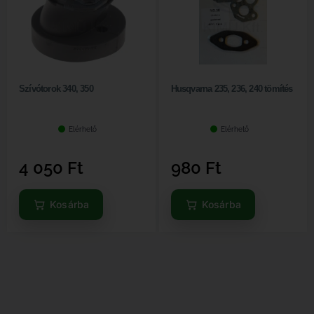
Szívótorok 340, 350
Husqvarna 235, 236, 240 tömítés
Elérhető
Elérhető
4 050
Ft
980
Ft
Kosárba
Kosárba