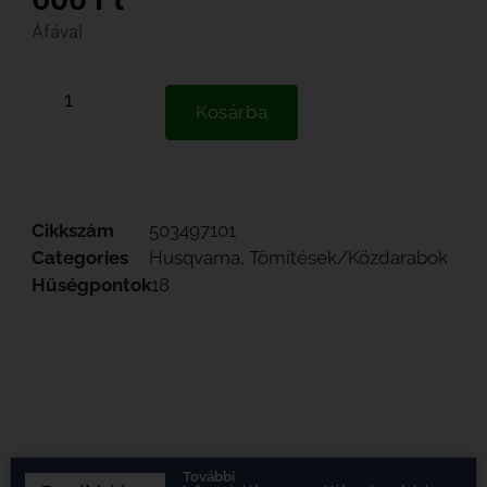
Áfával
Kosárba
Cikkszám
503497101
Categories
Husqvarna
,
Tömítések/Közdarabok
Hűségpontok
18
További