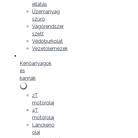
ellátás
Üzemanyag
szűrő
Vágórendszer
szett
Védőburkolat
Vezetőlemezek
Kenőanyagok
és
kannák
2T
motorolaj
4T
motorolaj
Lánckenő
olaj