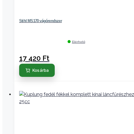
Stihl MS170 vágórendszer
Elérhető
17 420
Ft
Kosárba