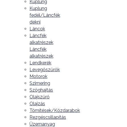
Kuplung
Kuplung
fedél/Láncfék
dekni
Láncok
Láncfék
alkatrészek
Láncfék
alkatrészek
Lendkerék
Levegőszűrők
Motorok
Szimering
Szöghajtás
Olajszűrő
Olajzás
Tömítések/Közdarabok
Rezgéscsillapítás
Üzemanyag