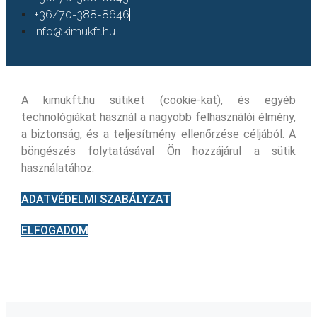
+36/70-388-8646
info@kimukft.hu
A kimukft.hu sütiket (cookie-kat), és egyéb
technológiákat használ a nagyobb felhasználói élmény,
a biztonság, és a teljesítmény ellenőrzése céljából. A
böngészés folytatásával Ön hozzájárul a sütik
használatához.
ADATVÉDELMI SZABÁLYZAT
ELFOGADOM