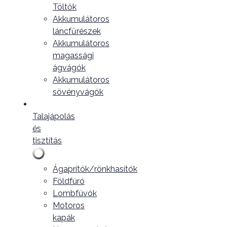
Töltők
Akkumulátoros
láncfűrészek
Akkumulátoros
magassági
ágvágók
Akkumulátoros
sövényvágók
Talajápolás
és
tisztítás
Ágaprítók/rönkhasítók
Földfúró
Lombfúvók
Motoros
kapák