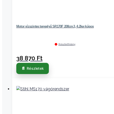
Motor vízszintes tengelyű SR170F 208cm3, 4.2kw kúpos
Készlethiány
38 870
Ft
Részletek