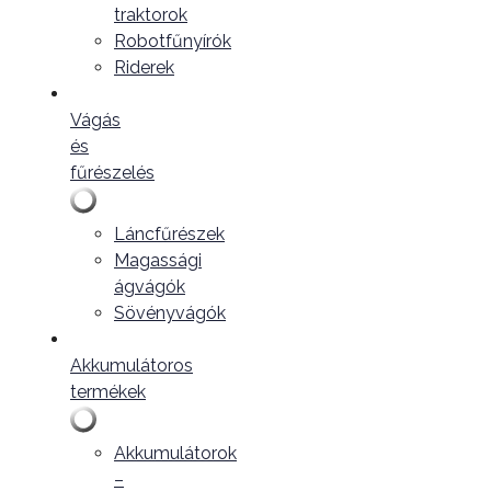
traktorok
Robotfűnyírók
Riderek
Vágás
és
fűrészelés
Láncfűrészek
Magassági
ágvágók
Sövényvágók
Akkumulátoros
termékek
Akkumulátorok
–