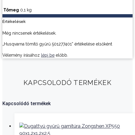
Tömeg
0,1 kg
Értékelések
Még nincsenek értékelések.
„Husqvarna tömítő gyűrű 501277401” értékelése elsőként
Vélemény írásához
lépj be
előbb.
KAPCSOLODÓ TERMÉKEK
Kapcsolódó termékek