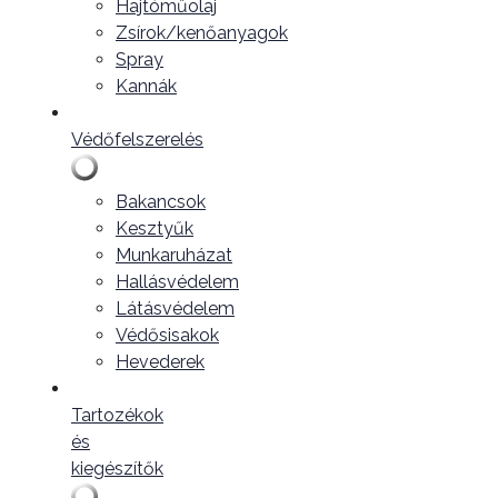
Hajtóműolaj
Zsírok/kenőanyagok
Spray
Kannák
Védőfelszerelés
Bakancsok
Kesztyűk
Munkaruházat
Hallásvédelem
Látásvédelem
Védősisakok
Hevederek
Tartozékok
és
kiegészítők