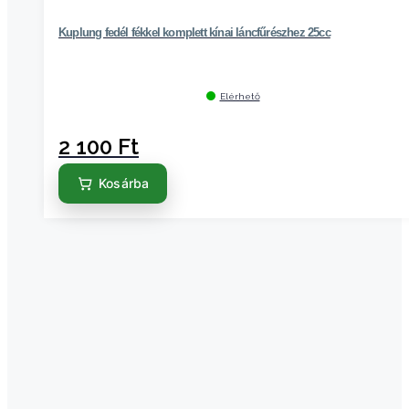
Kuplung fedél fékkel komplett kínai láncfűrészhez 25cc
Elérhető
2 100
Ft
Kosárba