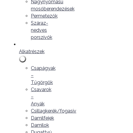
Nagynyomású
mosóberendezések
Permetezők
Száraz-
nedves
porszívók
Alkatrészek
Csapágyak
–
Tűgörgők
Csavarok
–
Anyák
Csillagkerék/fogasív
Damilfejek
Damilok
Dugattyú