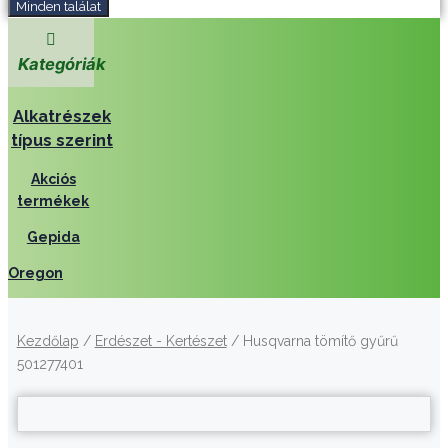
Minden találat
Kategóriák
Alkatrészek
típus szerint
Akciós
termékek
Gepida
Oregon
Kezdőlap
/
Erdészet - Kertészet
/ Husqvarna tömítő gyűrű
501277401