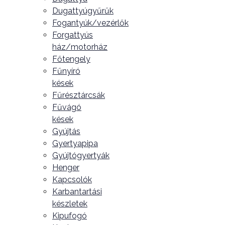
Dugattyúgyűrűk
Fogantyúk/vezérlők
Forgattyús
ház/motorház
Főtengely
Fűnyíró
kések
Fűrésztárcsák
Fűvágó
kések
Gyújtás
Gyertyapipa
Gyújtógyertyák
Henger
Kapcsolók
Karbantartási
készletek
Kipufogó