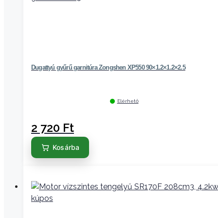
Dugattyú gyűrű garnitúra Zongshen XP550 90×1.2×1.2×2.5
Elérhető
2 720
Ft
Kosárba