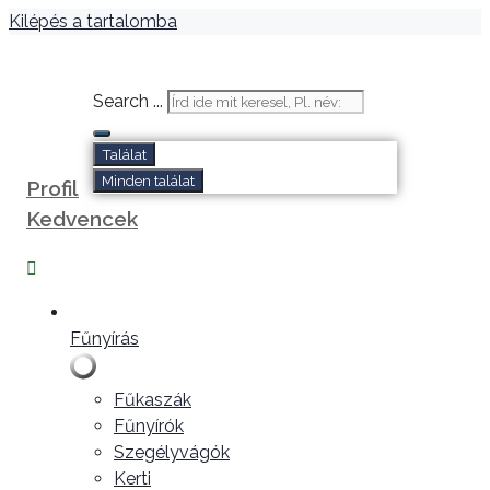
Kilépés a tartalomba
Search ...
Találat
Minden találat
Profil
Kedvencek
Fűnyírás
Fűkaszák
Fűnyírók
Szegélyvágók
Kerti