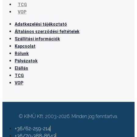
TCG
VOP
Adatkezelési tájékoztató
Általános szerződési feltételek
Szállítási információk
Kapcsolat
Rólunk
Pályázatok
Elállás
TCG
VOP
© KIMÜ Kft. 2003-2026. Minden jog fenntartva.
+36/62-259-214
+36/70-388-8643