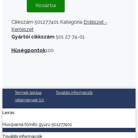
Kosárba
Cikkszám
501277401
Kategória
Erdészet -
Kertészet
Gyártói cikkszám
501 27 74-01
Hűségpontok
100
Termék leírása
További információk
Vélemények (0)
Leírás
Husqvarna tömítő gyűrű 501277401
További információk