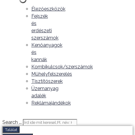
Élezőeszközök
Fejszék
és
erdészeti
szerszámok
Kenőanyagok
és
kannák
Kombikulcsok/szerszámok
Műhelyfelszerelés
Tisztítószerek
Üzemanyag
adalék
Reklámajándékok
Search ...
Találat