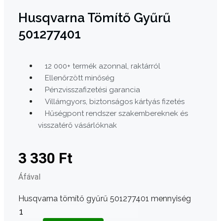
Husqvarna Tömítő Gyűrű
501277401
12 000+ termék azonnal, raktárról
Ellenőrzött minőség
Pénzvisszafizetési garancia
Villámgyors, biztonságos kártyás fizetés
Hűségpont rendszer szakembereknek és
visszatérő vásárlóknak
3 330
Ft
Áfával
Husqvarna tömítő gyűrű 501277401 mennyiség