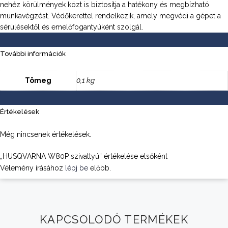
nehéz körülmények közt is biztosítja a hatékony és megbízható
munkavégzést. Védőkerettel rendelkezik, amely megvédi a gépet a
sérülésektől és emelőfogantyúként szolgál.
További információk
Tömeg
0,1 kg
Értékelések
Még nincsenek értékelések.
„HUSQVARNA W80P szivattyú” értékelése elsőként
Vélemény írásához
lépj be
előbb.
KAPCSOLODÓ TERMÉKEK