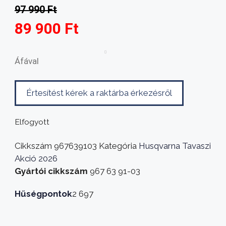
97 990
Ft
Original
Current
89 900
Ft
price
price
was:
is:
Áfával
97
89
Értesítést kérek a raktárba érkezésről
990 Ft.
900 Ft.
Elfogyott
Cikkszám
967639103
Kategória
Husqvarna Tavaszi
Akció 2026
Gyártói cikkszám
967 63 91-03
Hűségpontok
2 697