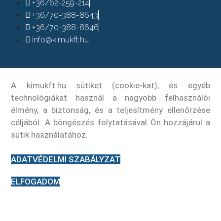
+36/62-259-214
+36/70-388-8643
+36/70-388-8646
info@kimukft.hu
A kimukft.hu sütiket (cookie-kat), és egyéb
technológiákat használ a nagyobb felhasználói
élmény, a biztonság, és a teljesítmény ellenőrzése
céljából. A böngészés folytatásával Ön hozzájárul a
sütik használatához.
ADATVÉDELMI SZABÁLYZAT
ELFOGADOM