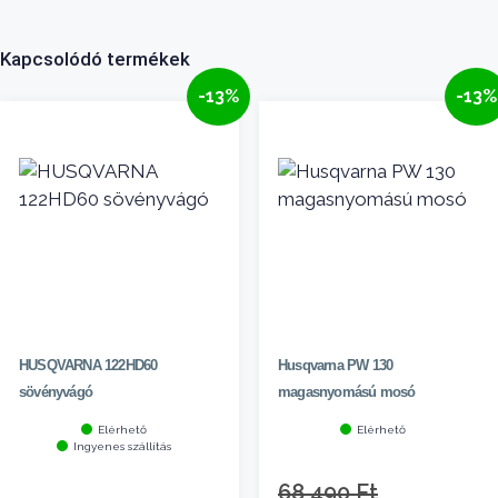
Kapcsolódó termékek
-13%
-13%
HUSQVARNA 122HD60
Husqvarna PW 130
sövényvágó
magasnyomású mosó
Elérhető
Elérhető
Ingyenes szállítás
Original
68 490
Ft