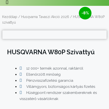
-8%
Kezdőlap
/
Husqvarna Tavaszi Akció 2026
/ HUSQVARNA W80P
szivattyú
HUSQVARNA W80P Szivattyú
12 000+ termék azonnal, raktárról
Ellenőrzött minőség
Pénzvisszafizetési garancia
Villámgyors, biztonságos kártyás fizetés
Hűségpont rendszer szakembereknek és
visszatérő vásárlóknak