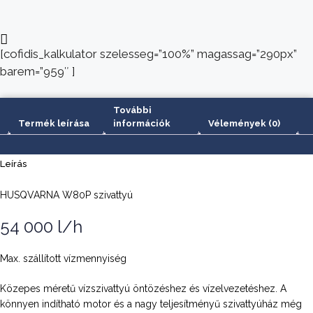
[cofidis_kalkulator szelesseg=”100%” magassag=”290px”
barem=”959″ ]
További
Termék leírása
információk
Vélemények (0)
Leírás
HUSQVARNA W80P szivattyú
54 000 l/h
Max. szállított vízmennyiség
Közepes méretű vízszivattyú öntözéshez és vízelvezetéshez. A
könnyen indítható motor és a nagy teljesítményű szivattyúház még