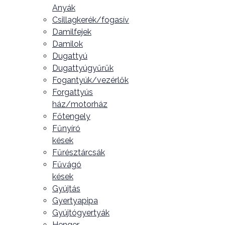
Anyák
Csillagkerék/fogasív
Damilfejek
Damilok
Dugattyú
Dugattyúgyűrűk
Fogantyúk/vezérlők
Forgattyús
ház/motorház
Főtengely
Fűnyíró
kések
Fűrésztárcsák
Fűvágó
kések
Gyújtás
Gyertyapipa
Gyújtógyertyák
Henger