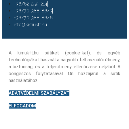
+36/62-259-214
+36/70-388-8643
+36/70-388-8646
info@kimukft.hu
A kimukft.hu sütiket (cookie-kat), és egyéb
technológiákat használ a nagyobb felhasználói élmény,
a biztonság, és a teljesítmény ellenőrzése céljából. A
böngészés folytatásával Ön hozzájárul a sütik
használatához.
ADATVÉDELMI SZABÁLYZAT
ELFOGADOM