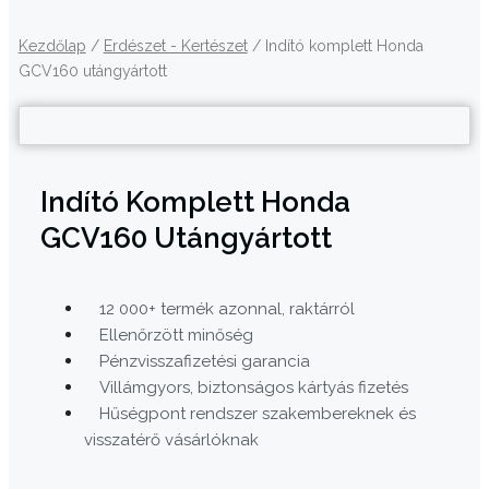
Kezdőlap
/
Erdészet - Kertészet
/ Indító komplett Honda
GCV160 utángyártott
Indító Komplett Honda
GCV160 Utángyártott
12 000+ termék azonnal, raktárról
Ellenőrzött minőség
Pénzvisszafizetési garancia
Villámgyors, biztonságos kártyás fizetés
Hűségpont rendszer szakembereknek és
visszatérő vásárlóknak