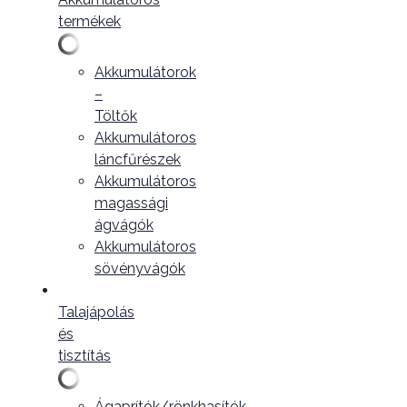
termékek
Akkumulátorok
–
Töltők
Akkumulátoros
láncfűrészek
Akkumulátoros
magassági
ágvágók
Akkumulátoros
sövényvágók
Talajápolás
és
tisztítás
Ágaprítók/rönkhasítók