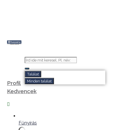
Search
...
Találat
Minden találat
Profil
Kedvencek
Fűnyírás