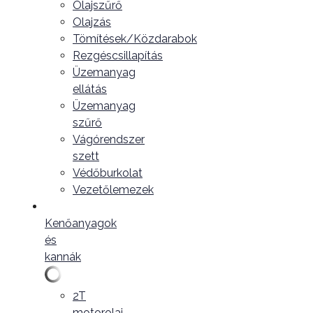
Olajszűrő
Olajzás
Tömítések/Közdarabok
Rezgéscsillapítás
Üzemanyag
ellátás
Üzemanyag
szűrő
Vágórendszer
szett
Védőburkolat
Vezetőlemezek
Kenőanyagok
és
kannák
2T
motorolaj