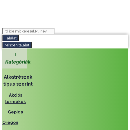
Search
...
Találat
Minden találat
Kategóriák
Alkatrészek
típus szerint
Akciós
termékek
Gepida
Oregon