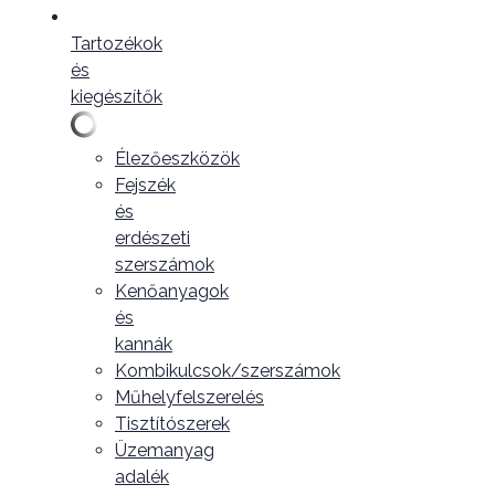
Tartozékok
és
kiegészítők
Élezőeszközök
Fejszék
és
erdészeti
szerszámok
Kenőanyagok
és
kannák
Kombikulcsok/szerszámok
Műhelyfelszerelés
Tisztítószerek
Üzemanyag
adalék