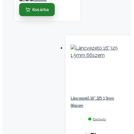
Kosárba
Láncvezető 16″.325 1,5mm
66szem
Elérhető