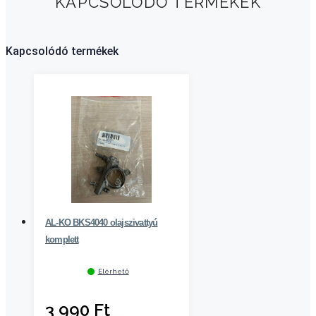
KAPCSOLODÓ TERMÉKEK
Kapcsolódó termékek
AL-KO BKS4040 olajszivattyú
komplett
Elérhető
3 990
Ft