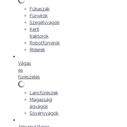
Fűkaszák
Fűnyírók
Szegélyvágók
Kerti
traktorok
Robotfűnyírók
Riderek
Vágás
és
fűrészelés
Láncfűrészek
Magassági
ágvágók
Sövényvágók
Akkumulátoros