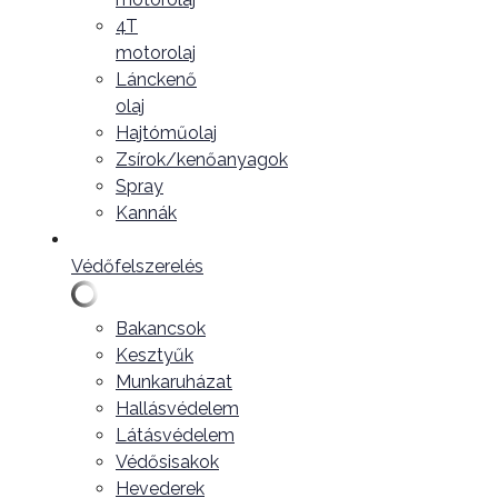
4T
motorolaj
Lánckenő
olaj
Hajtóműolaj
Zsírok/kenőanyagok
Spray
Kannák
Védőfelszerelés
Bakancsok
Kesztyűk
Munkaruházat
Hallásvédelem
Látásvédelem
Védősisakok
Hevederek