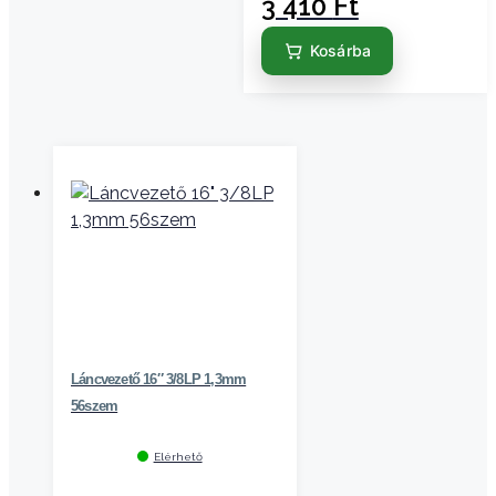
3 410
Ft
Kosárba
Láncvezető 16″ 3/8LP 1,3mm
56szem
Elérhető