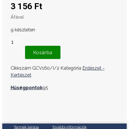
3 156
Ft
Áfával
9 készleten
Indító
komplett
Kosárba
Honda
GCV160
Cikkszám
GCV160/I/2
Kategória
Erdészet -
utángyártott
Kertészet
mennyiség
Hűségpontok
95
Termék leírása
További információk