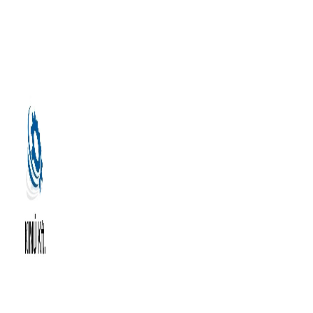
Kilépés
a
tartalomba