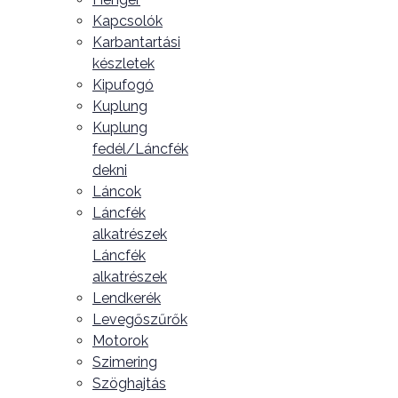
Kapcsolók
Karbantartási
készletek
Kipufogó
Kuplung
Kuplung
fedél/Láncfék
dekni
Láncok
Láncfék
alkatrészek
Láncfék
alkatrészek
Lendkerék
Levegőszűrők
Motorok
Szimering
Szöghajtás