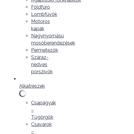
Földfúró
Lombfúvók
Motoros
kapák
Nagynyomású
mosóberendezések
Permetezők
Száraz-
nedves
porszívók
Alkatrészek
Csapágyak
–
Tűgörgők
Csavarok
–