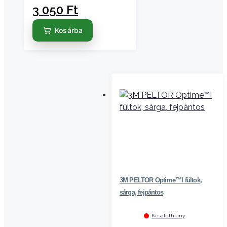
3 050
Ft
Kosárba
3M PELTOR Optime™I fültok,
sárga, fejpántos
Készlethiány