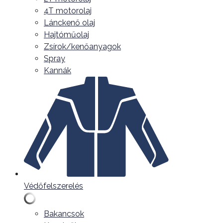
4T motorolaj
Lánckenő olaj
Hajtóműolaj
Zsírok/kenőanyagok
Spray
Kannák
Védőfelszerelés
Bakancsok