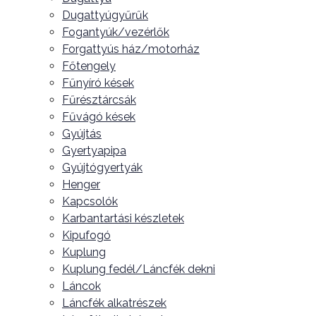
Dugattyúgyűrűk
Fogantyúk/vezérlők
Forgattyús ház/motorház
Főtengely
Fűnyíró kések
Fűrésztárcsák
Fűvágó kések
Gyújtás
Gyertyapipa
Gyújtógyertyák
Henger
Kapcsolók
Karbantartási készletek
Kipufogó
Kuplung
Kuplung fedél/Láncfék dekni
Láncok
Láncfék alkatrészek