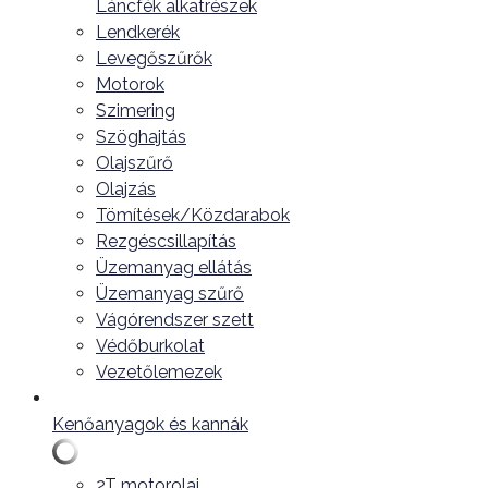
Láncfék alkatrészek
Lendkerék
Levegőszűrők
Motorok
Szimering
Szöghajtás
Olajszűrő
Olajzás
Tömítések/Közdarabok
Rezgéscsillapítás
Üzemanyag ellátás
Üzemanyag szűrő
Vágórendszer szett
Védőburkolat
Vezetőlemezek
Kenőanyagok és kannák
2T motorolaj