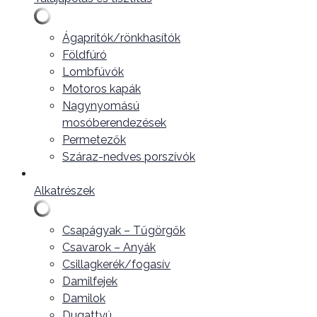
Ágaprítók/rönkhasítók
Földfúró
Lombfúvók
Motoros kapák
Nagynyomású
mosóberendezések
Permetezők
Száraz-nedves porszívók
Alkatrészek
Csapágyak – Tűgörgők
Csavarok – Anyák
Csillagkerék/fogasív
Damilfejek
Damilok
Dugattyú