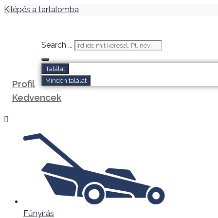
Kilépés a tartalomba
Search ...
Találat
Minden találat
Profil
Kedvencek
Fűnyírás