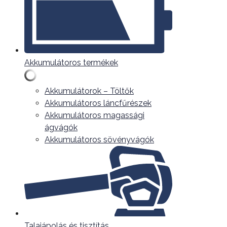
Akkumulátoros termékek
Akkumulátorok – Töltők
Akkumulátoros láncfűrészek
Akkumulátoros magassági
ágvágók
Akkumulátoros sövényvágók
Talajápolás és tisztítás