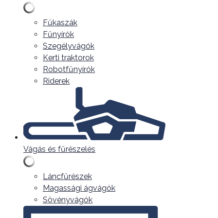
Fűkaszák
Fűnyírók
Szegélyvágók
Kerti traktorok
Robotfűnyírók
Riderek
Vágás és fűrészelés
Láncfűrészek
Magassági ágvágók
Sövényvágók