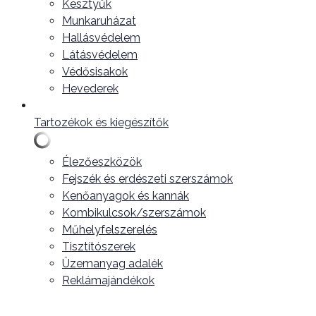
Kesztyűk
Munkaruházat
Hallásvédelem
Látásvédelem
Védősisakok
Hevederek
Tartozékok és kiegészítők
Élezőeszközök
Fejszék és erdészeti szerszámok
Kenőanyagok és kannák
Kombikulcsok/szerszámok
Műhelyfelszerelés
Tisztítószerek
Üzemanyag adalék
Reklámajándékok