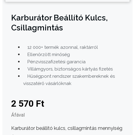
Karburátor Beállító Kulcs,
Csillagmintás
12 000+ termék azonnal, raktárról
Ellenőrzött minőség
Pénzvisszafizetési garancia
Villámgyors, biztonságos kártyás fizetés
Hűségpont rendszer szakembereknek és
visszatérő vásárlóknak
2 570
Ft
Áfával
Karburátor beállító kulcs, csillagmintás mennyiség