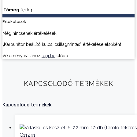
Tömeg
0,1 kg
Értékelések
Még nincsenek értékelések.
„Karburátor beállító kulcs, csillagmintás” értékelése elsőként
Vélemény írásához
lépj be
előbb.
KAPCSOLODÓ TERMÉKEK
Kapcsolódó termékek