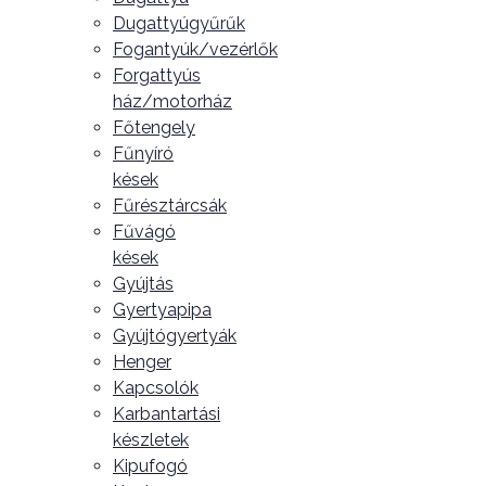
Dugattyúgyűrűk
Fogantyúk/vezérlők
Forgattyús
ház/motorház
Főtengely
Fűnyíró
kések
Fűrésztárcsák
Fűvágó
kések
Gyújtás
Gyertyapipa
Gyújtógyertyák
Henger
Kapcsolók
Karbantartási
készletek
Kipufogó