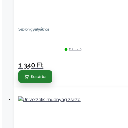
Sablon gyertyákhoz
Elérhető
1 340
Ft
Kosárba