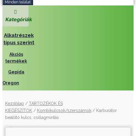
Minden találat
Kategóriák
Alkatrészek
típus szerint
Akciós
termékek
Gepida
Oregon
Kezdőlap
/
TARTOZÉKOK ÉS
KIEGÉSZÍTŐK
/
Kombikulcsok/szerszámok
/ Karburátor
beállító kulcs, csillagmintás