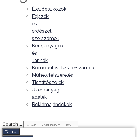
Élezőeszközök
Fejszék
és
erdészeti
szerszámok
Kenőanyagok
és
kannák
Kombikulcsok/szerszámok
Műhelyfelszerelés
Tisztítószerek
Üzemanyag
adalék
Reklámajándékok
Search ...
Találat