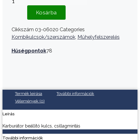
Kosárba
Cikkszám
03-06020
Categories
Kombikulcsok/szerszámok
,
Műhelyfelszerelés
Hűségpontok
78
Termék leírása
További információk
Vélemények (0)
Leírás
Karburátor beállító kulcs, csillagmintás
További információk