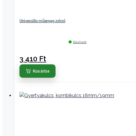
Univerzális műanyag zsírzó
Elérhető
3 410
Ft
Kosárba