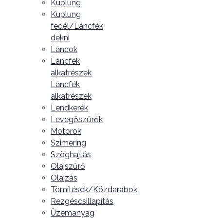
Kuplung
Kuplung
fedél/Láncfék
dekni
Láncok
Láncfék
alkatrészek
Láncfék
alkatrészek
Lendkerék
Levegőszűrők
Motorok
Szimering
Szöghajtás
Olajszűrő
Olajzás
Tömítések/Közdarabok
Rezgéscsillapítás
Üzemanyag