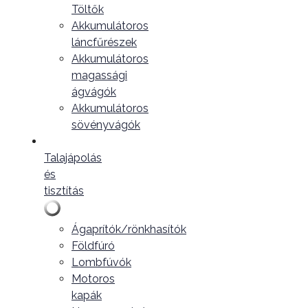
Töltők
Akkumulátoros
láncfűrészek
Akkumulátoros
magassági
ágvágók
Akkumulátoros
sövényvágók
Talajápolás
és
tisztítás
Ágaprítók/rönkhasítók
Földfúró
Lombfúvók
Motoros
kapák