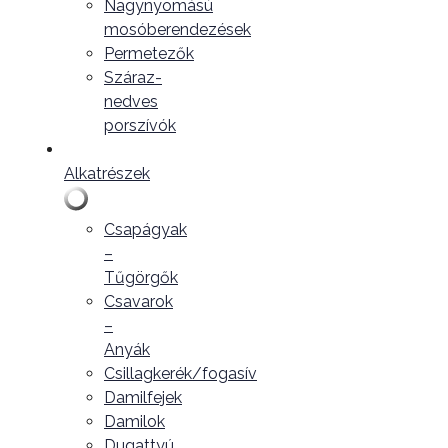
Nagynyomású
mosóberendezések
Permetezők
Száraz-
nedves
porszívók
Alkatrészek
Csapágyak
–
Tűgörgők
Csavarok
–
Anyák
Csillagkerék/fogasív
Damilfejek
Damilok
Dugattyú