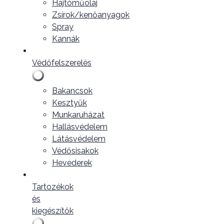
Hajtóműolaj
Zsírok/kenőanyagok
Spray
Kannák
Védőfelszerelés
Bakancsok
Kesztyűk
Munkaruházat
Hallásvédelem
Látásvédelem
Védősisakok
Hevederek
Tartozékok
és
kiegészítők