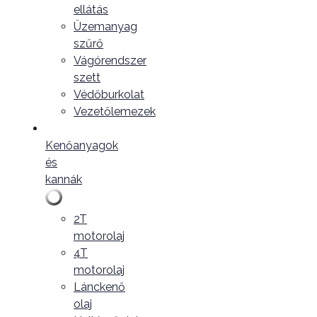
ellátás
Üzemanyag
szűrő
Vágórendszer
szett
Védőburkolat
Vezetőlemezek
Kenőanyagok
és
kannák
2T
motorolaj
4T
motorolaj
Lánckenő
olaj