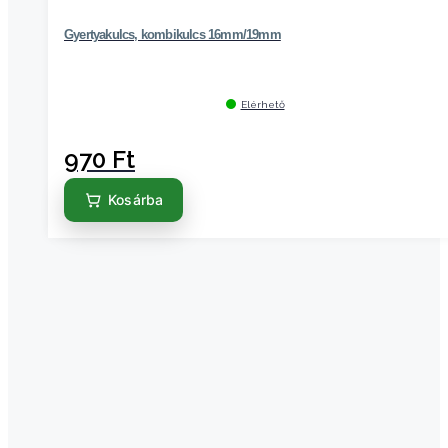
Gyertyakulcs, kombikulcs 16mm/19mm
Elérhető
970
Ft
Kosárba