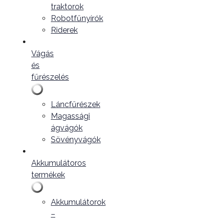
traktorok
Robotfűnyírók
Riderek
Vágás
és
fűrészelés
Láncfűrészek
Magassági
ágvágók
Sövényvágók
Akkumulátoros
termékek
Akkumulátorok
–