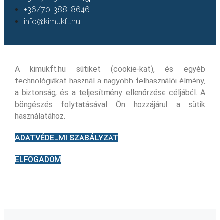
+36/70-388-8646
info@kimukft.hu
A kimukft.hu sütiket (cookie-kat), és egyéb
technológiákat használ a nagyobb felhasználói élmény,
a biztonság, és a teljesítmény ellenőrzése céljából. A
böngészés folytatásával Ön hozzájárul a sütik
használatához.
ADATVÉDELMI SZABÁLYZAT
ELFOGADOM