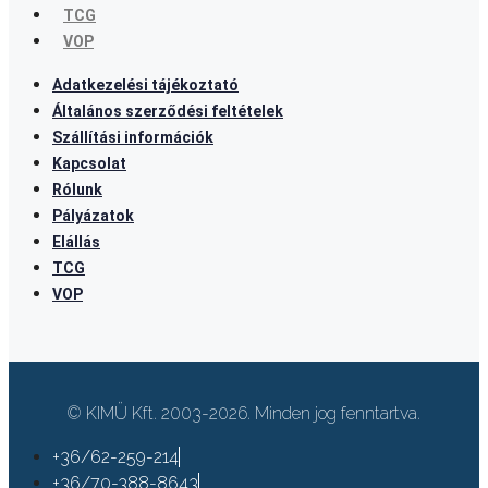
TCG
VOP
Adatkezelési tájékoztató
Általános szerződési feltételek
Szállítási információk
Kapcsolat
Rólunk
Pályázatok
Elállás
TCG
VOP
© KIMÜ Kft. 2003-2026. Minden jog fenntartva.
+36/62-259-214
+36/70-388-8643