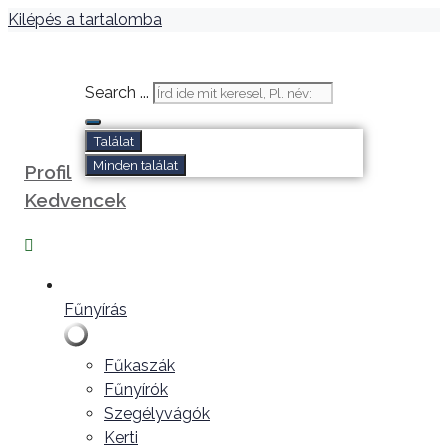
Kilépés a tartalomba
Search ...
Találat
Minden találat
Profil
Kedvencek
Fűnyírás
Fűkaszák
Fűnyírók
Szegélyvágók
Kerti