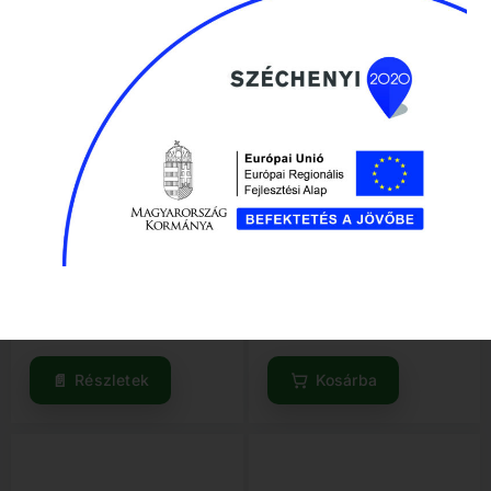
Motor vízszintes tengelyű
Láncvezető 16″.325 1,5mm
SR170F 208cm3, 4.2kw kúpos
66szem
Készlethiány
Elérhető
38 870
Ft
3 410
Ft
Részletek
Kosárba