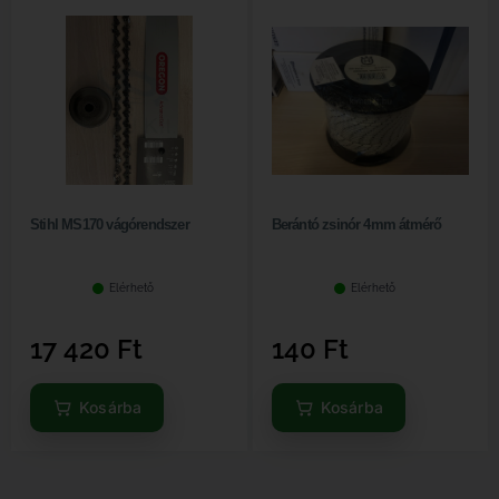
Stihl MS170 vágórendszer
Berántó zsinór 4mm átmérő
Elérhető
Elérhető
17 420
Ft
140
Ft
Kosárba
Kosárba