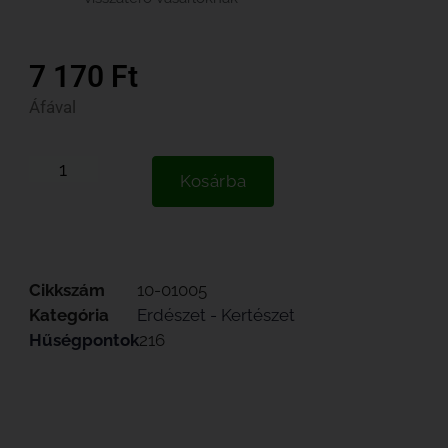
7 170
Ft
Áfával
Kosárba
Cikkszám
10-01005
Kategória
Erdészet - Kertészet
Hűségpontok
216