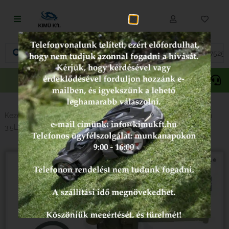
Fűnyírás
Vágás és fűrészelés
Akciós
Gepida
Oregon
termékek
Akkumulátoros termékek
Talajápolás és tisztítás
Kezdőlap
/
Erdészet - Kertészet
/ Karburátor Briggs&Stratton
3,5Le, 4Le, 4,5Le
Alkatrészek
Kenőanyagok és kannák
Védőfelszerelés
Tartozékok és kiegészítők