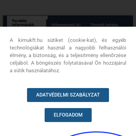
További
információk
Vélemények (0)
Termék leírása
A kimukft.hu sütiket (cookie-kat), és egyéb
További információk
technológiákat használ a nagyobb felhasználói
élmény, a biztonság, és a teljesítmény ellenőrzése
Tömeg
0,1 kg
céljából. A böngészés folytatásával Ön hozzájárul
a sütik használatához.
ADATVÉDELMI SZABÁLYZAT
KAPCSOLODÓ TERMÉKEK
ELFOGADOM