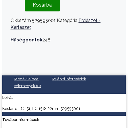
Kosárba
Cikkszám
529595001
Kategória
Erdészet -
Kertészet
Hűségpontok
248
Termék leírása
További információk
Vélemények (0)
Leírás
Késtartó LC 151, LC 151S 22mm 529595001
További információk