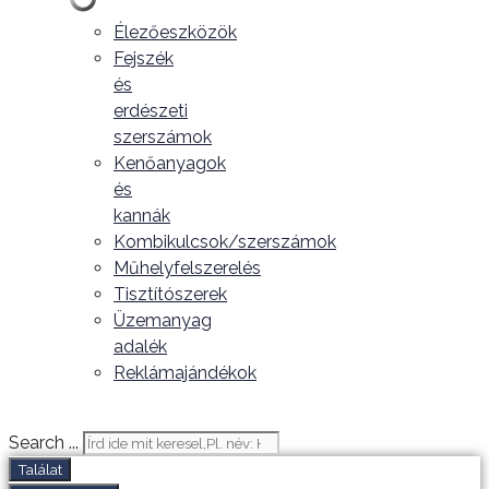
Élezőeszközök
Fejszék
és
erdészeti
szerszámok
Kenőanyagok
és
kannák
Kombikulcsok/szerszámok
Műhelyfelszerelés
Tisztítószerek
Üzemanyag
adalék
Reklámajándékok
Search ...
Találat