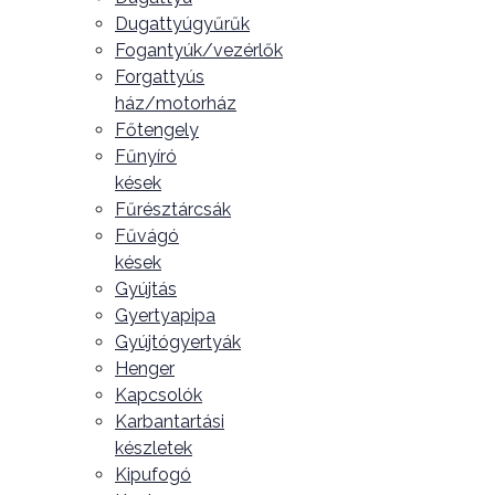
Dugattyúgyűrűk
Fogantyúk/vezérlők
Forgattyús
ház/motorház
Főtengely
Fűnyíró
kések
Fűrésztárcsák
Fűvágó
kések
Gyújtás
Gyertyapipa
Gyújtógyertyák
Henger
Kapcsolók
Karbantartási
készletek
Kipufogó