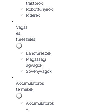
traktorok
Robotfűnyírók
Riderek
Vágás
és
fűrészelés
Láncfűrészek
Magassági
ágvágók
Sövényvágók
Akkumulátoros
termékek
Akkumulátorok
–