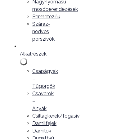
Nagynyomású
mosóberendezések
Permetezők
Száraz-
nedves
porszívók
Alkatrészek
Csapágyak
–
Tűgörgők
Csavarok
–
Anyák
Csillagkerék/fogasív
Damilfejek
Damilok
Dugattyú