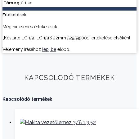
Tömeg
0,1 kg
Értékelések
Még nincsenek értékelések.
„Késtartó LC 151, LC 151S 22mm 529595001” értékelése elsőként
Vélemény írásához
lépj be
előbb.
KAPCSOLODÓ TERMÉKEK
Kapcsolódó termékek