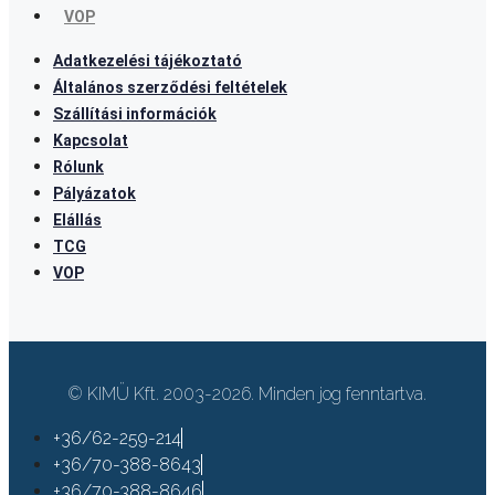
VOP
Adatkezelési tájékoztató
Általános szerződési feltételek
Szállítási információk
Kapcsolat
Rólunk
Pályázatok
Elállás
TCG
VOP
© KIMÜ Kft. 2003-2026. Minden jog fenntartva.
+36/62-259-214
+36/70-388-8643
+36/70-388-8646