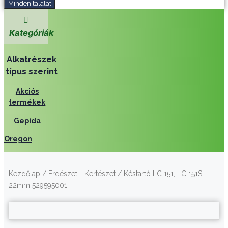
Minden találat
Kategóriák
Alkatrészek
típus szerint
Akciós
termékek
Gepida
Oregon
Kezdőlap
/
Erdészet - Kertészet
/ Késtartó LC 151, LC 151S
22mm 529595001