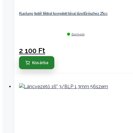
Kuplung fedél fékkel komplett kínai láncfűrészhez 25cc
Elérhető
2 100
Ft
Kosárba