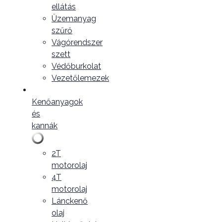
ellátás
Üzemanyag
szűrő
Vágórendszer
szett
Védőburkolat
Vezetőlemezek
Kenőanyagok
és
kannák
2T
motorolaj
4T
motorolaj
Lánckenő
olaj