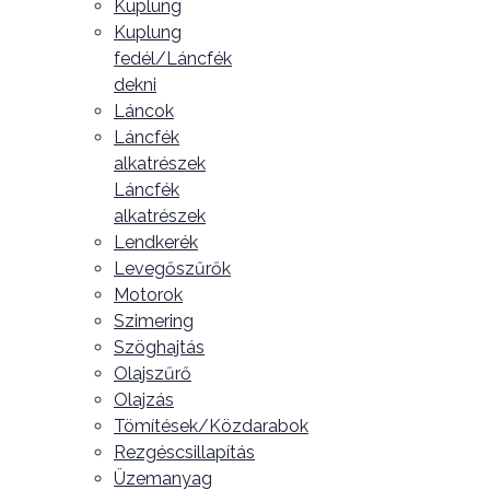
Kuplung
Kuplung
fedél/Láncfék
dekni
Láncok
Láncfék
alkatrészek
Láncfék
alkatrészek
Lendkerék
Levegőszűrők
Motorok
Szimering
Szöghajtás
Olajszűrő
Olajzás
Tömítések/Közdarabok
Rezgéscsillapítás
Üzemanyag