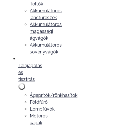
Töltők
Akkumulátoros
láncfűrészek
Akkumulátoros
magassági
ágvágók
Akkumulátoros
sövényvágók
Talajápolás
és
tisztítás
Ágaprítók/rönkhasítók
Földfúró
Lombfúvók
Motoros
kapák