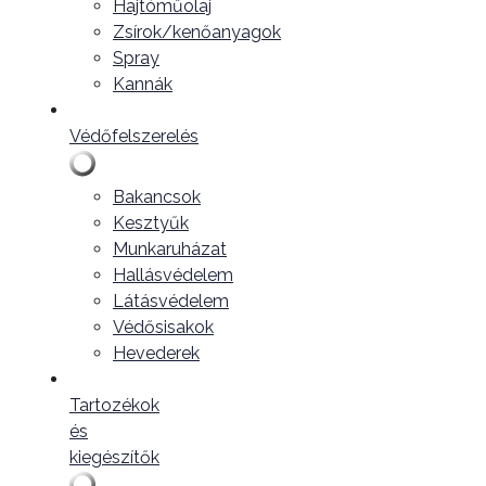
Hajtóműolaj
Zsírok/kenőanyagok
Spray
Kannák
Védőfelszerelés
Bakancsok
Kesztyűk
Munkaruházat
Hallásvédelem
Látásvédelem
Védősisakok
Hevederek
Tartozékok
és
kiegészítők