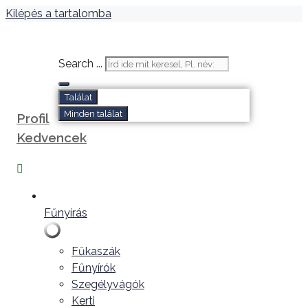
Kilépés a tartalomba
Search ...
Találat
Minden találat
Profil
Kedvencek
Fűnyírás
Fűkaszák
Fűnyírók
Szegélyvágók
Kerti