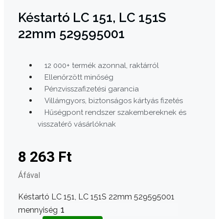
Késtartó LC 151, LC 151S
22mm 529595001
12 000+ termék azonnal, raktárról
Ellenőrzött minőség
Pénzvisszafizetési garancia
Villámgyors, biztonságos kártyás fizetés
Hűségpont rendszer szakembereknek és
visszatérő vásárlóknak
8 263
Ft
Áfával
Késtartó LC 151, LC 151S 22mm 529595001
mennyiség