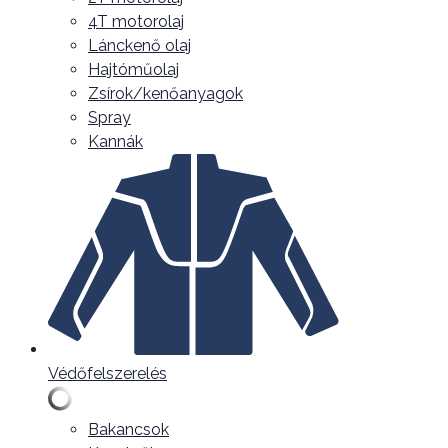
4T motorolaj
Lánckenő olaj
Hajtóműolaj
Zsírok/kenőanyagok
Spray
Kannák
Védőfelszerelés
Bakancsok