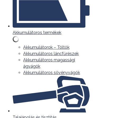
Akkumulátoros termékek
Akkumulátorok – Töltők
Akkumulátoros láncfűrészek
Akkumulátoros magassági
ágvágók
Akkumulátoros sövényvágók
Talajápolás és tisztítás