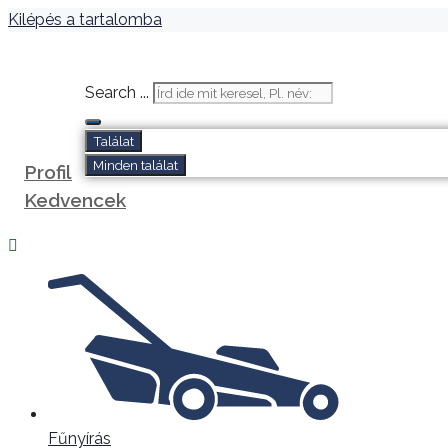
Kilépés a tartalomba
Search ...
Találat
Minden találat
Profil
Kedvencek
Fűnyírás