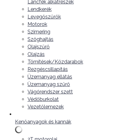
Láncfék alkatrészek
Lendkerék
Levegőszűrők
Motorok
Szimering
Szöghajtás
Olajszűrő
Olajzás
Tömítések/Közdarabok
Rezgéscsillapítás
Üzemanyag ellátás
Üzemanyag szűrő
Vágórendszer szett
Védőburkolat
Vezetőlemezek
Kenőanyagok és kannák
2T motorolaj