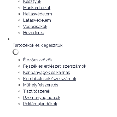
Kesztyűk
Munkaruházat
Hallásvédelem
Látásvédelem
Védősisakok
Hevederek
Tartozékok és kiegészítők
Élezőeszközök
Fejszék és erdészeti szerszámok
Kenőanyagok és kannák
Kombikulcsok/szerszámok
Műhelyfelszerelés
Tisztítószerek
Üzemanyag adalék
Reklámajándékok