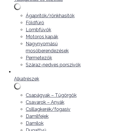
Ágaprítók/rönkhasítók
Földfúró
Lombfúvók
Motoros kapák
Nagynyomású
mosóberendezések
Permetezők
Száraz-nedves porszívók
Alkatrészek
Csapágyak – Tűgörgők
Csavarok – Anyák
Csillagkerék/fogasív
Damilfejek
Damilok
Dugattyú