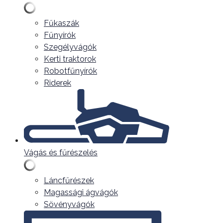
Fűkaszák
Fűnyírók
Szegélyvágók
Kerti traktorok
Robotfűnyírók
Riderek
Vágás és fűrészelés
Láncfűrészek
Magassági ágvágók
Sövényvágók