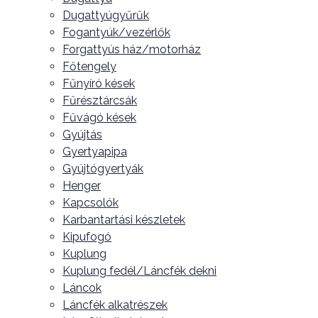
Dugattyúgyűrűk
Fogantyúk/vezérlők
Forgattyús ház/motorház
Főtengely
Fűnyíró kések
Fűrésztárcsák
Fűvágó kések
Gyújtás
Gyertyapipa
Gyújtógyertyák
Henger
Kapcsolók
Karbantartási készletek
Kipufogó
Kuplung
Kuplung fedél/Láncfék dekni
Láncok
Láncfék alkatrészek