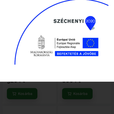
Gyertyakulcs 16mm
Utánfutó dugalj műanyag
Elérhető
Elérhető
920
Ft
800
Ft
Kosárba
Kosárba