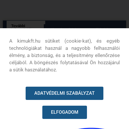
További
információk
Vélemények (0)
Termék leírása
A kimukft.hu sütiket (cookie-kat), és egyéb
További információk
technológiákat használ a nagyobb felhasználói
élmény, a biztonság, és a teljesítmény ellenőrzése
Tömeg
0,1 kg
céljából. A böngészés folytatásával Ön hozzájárul
a sütik használatához.
ADATVÉDELMI SZABÁLYZAT
KAPCSOLODÓ TERMÉKEK
ELFOGADOM