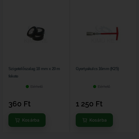
Szigetelőszalag 18 mm x 20 m
Gyertyakulcs 16mm (K25)
fekete
Elérhető
Elérhető
360
Ft
1 250
Ft
Kosárba
Kosárba