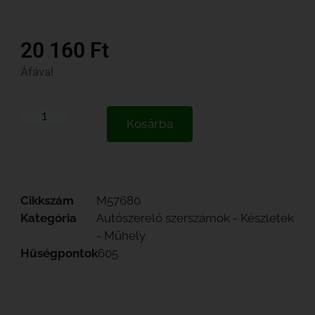
20 160
Ft
Áfával
Kosárba
Cikkszám
M57680
Kategória
Autószerelő szerszámok - Készletek
- Műhely
Hűségpontok
605