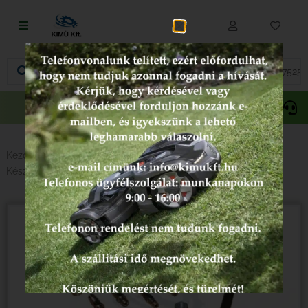
Fűnyírás
Vágás és fűrészelés
Akciós
Gepida
Oregon
termékek
Akkumulátoros termékek
Talajápolás és tisztítás
Kezdőlap
/
Kéziszerszámok
/
Autószerelő szerszámok -
Készletek - Műhely
/ Kompressziómérő diesel autóhoz
Alkatrészek
Kenőanyagok és kannák
Védőfelszerelés
Tartozékok és kiegészítők