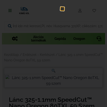
Fűnyírás
Vágás és fűrészelés
Akciós
Gepida
Oregon
termékek
Akkumulátoros termékek
Talajápolás és tisztítás
Kezdőlap
/
Erdészet - Kertészet
/ Lánc 325-1.1mm SpeedCut™
Nano Oregon 80TXL 59 szem
Alkatrészek
Kenőanyagok és kannák
Védőfelszerelés
Lánc 325-1.1mm SpeedCut™
Tartozékok és kiegészítők
Nano Oregon 80TXL 59 Szem