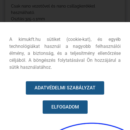
Csak nano vezetővel és nano csillagkerékkel
használható.
Osztás:325-1.1mm
Szem szám:59 szem
Csomag méret (Szélesség x Magasság x
Mélység):85x155x25mm
A kimukft.hu sütiket (cookie-kat), és egyéb
Bruttó súly:0,249 kg
technológiákat használ a nagyobb felhasználói
élmény, a biztonság, és a teljesítmény ellenőrzése
Típusok: Oregon: 80TXL,
céljából. A böngészés folytatásával Ön hozzájárul a
sütik használatához.
ADATVÉDELMI SZABÁLYZAT
KAPCSOLODÓ TERMÉKEK
ELFOGADOM