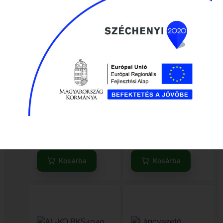
GreenPower vezetőlemez
GreenPower vezetőlemez
40cm 60szem 3/8 1.6mm
38cm 63szem 0.325 1.6mm
Elérhető
Elérhető
5 440
Ft
4 870
Ft
Kosárba
Kosárba