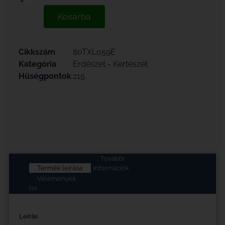
Kosárba
Cikkszám
80TXL059E
Kategória
Erdészet - Kertészet
Hűségpontok
215
További
Termék leírása
információk
Vélemények
(0)
Leírás