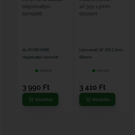
AL-KO BKS4040
Láncvezető 16″.325 1,5mm
olajszivattyú komplett
66szem
Elérhető
Elérhető
3 990
Ft
3 410
Ft
Kosárba
Kosárba