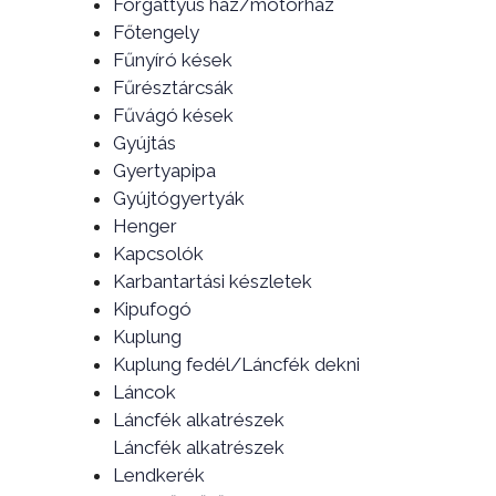
Forgattyús ház/motorház
Főtengely
Fűnyíró kések
Fűrésztárcsák
Fűvágó kések
Gyújtás
Gyertyapipa
Gyújtógyertyák
Henger
Kapcsolók
Karbantartási készletek
Kipufogó
Kuplung
Kuplung fedél/Láncfék dekni
Láncok
Láncfék alkatrészek
Láncfék alkatrészek
Lendkerék