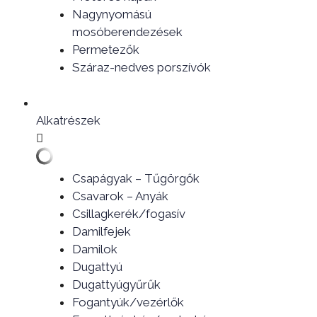
Nagynyomású
mosóberendezések
Permetezők
Száraz-nedves porszívók
Alkatrészek
Csapágyak – Tűgörgők
Csavarok – Anyák
Csillagkerék/fogasív
Damilfejek
Damilok
Dugattyú
Dugattyúgyűrűk
Fogantyúk/vezérlők