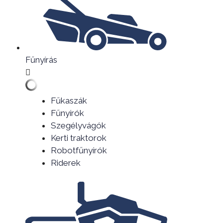
Fűnyírás
Fűkaszák
Fűnyírók
Szegélyvágók
Kerti traktorok
Robotfűnyírók
Riderek