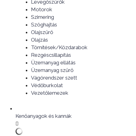
Levegőszűrők
Motorok
Szimering
Szöghajtás
Olajszűrő
Olajzás
Tömítések/Közdarabok
Rezgéscsillapítás
Üzemanyag ellátás
Üzemanyag szűrő
Vágórendszer szett
Védőburkolat
Vezetőlemezek
Kenőanyagok és kannák