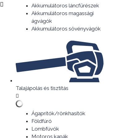
Akkumulátoros láncfűrészek
Akkumulátoros magassági
ágvágók
Akkumulátoros sövényvágók
Talajápolás és tisztítás
Ágaprítók/rönkhasítók
Földfúró
Lombfúvók
Motoros kapák