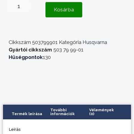
Kosárba
Cikkszám
503799901
Kategória
Husqvarna
Gyártói cikkszám
503 79 99-01
Hűségpontok
130
További
Vélemények
Termék leírása
információk
(0)
Leírás