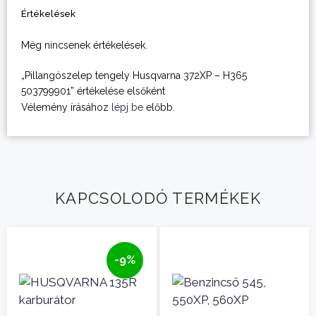
Értékelések
Még nincsenek értékelések.
„Pillangószelep tengely Husqvarna 372XP – H365
503799901” értékelése elsőként
Vélemény írásához
lépj be
előbb.
KAPCSOLODÓ TERMÉKEK
-9%