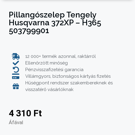
Pillangószelep Tengely
Husqvarna 372XP – H365
503799901
12 000+ termék azonnal, raktárról
Ellenőrzött minőség
Pénzvisszafizetési garancia
Villámgyors, biztonságos kártyás fizetés
Hűségpont rendszer szakembereknek és
visszatérő vásárlóknak
4 310
Ft
Áfával