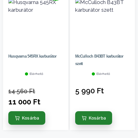
Husqvarna 545RX karburátor
McCulloch B43BT karburátor
szett
Elérhető
Elérhető
5 990
Ft
14 560
Ft
11 000
Ft
Kosárba
Kosárba