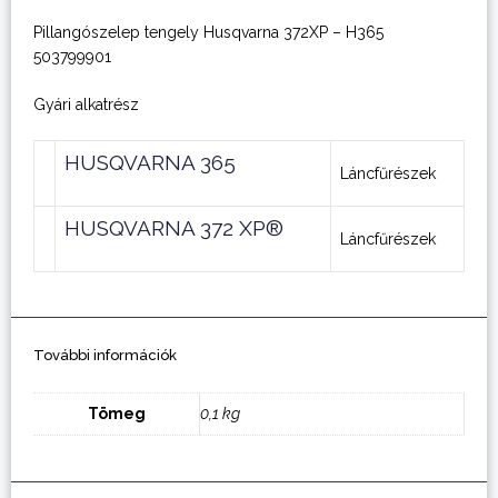
Pillangószelep tengely Husqvarna 372XP – H365
503799901
Gyári alkatrész
HUSQVARNA 365
Láncfűrészek
HUSQVARNA 372 XP®
Láncfűrészek
További információk
Tömeg
0,1 kg