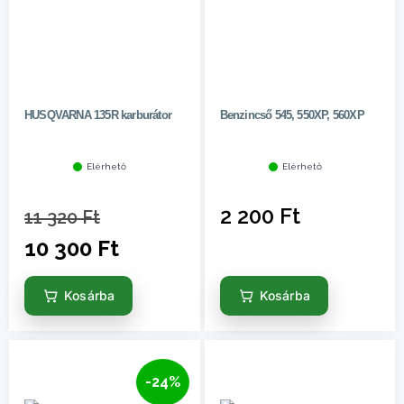
HUSQVARNA 135R karburátor
Benzincső 545, 550XP, 560XP
Elérhető
Elérhető
2 200
Ft
11 320
Ft
10 300
Ft
Kosárba
Kosárba
-24%