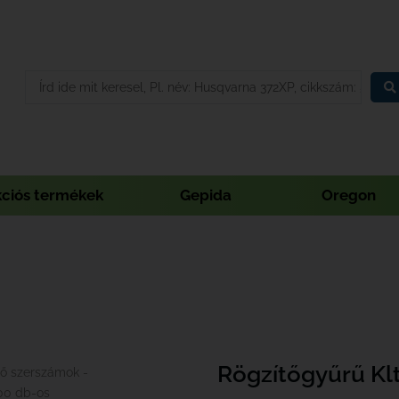
kciós termékek
Gepida
Oregon
Rögzítőgyűrű Kl
lő szerszámok -
300 db-os