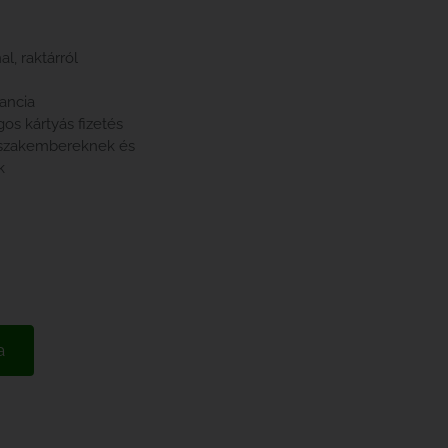
l, raktárról
rancia
gos kártyás fizetés
 szakembereknek és
k
a