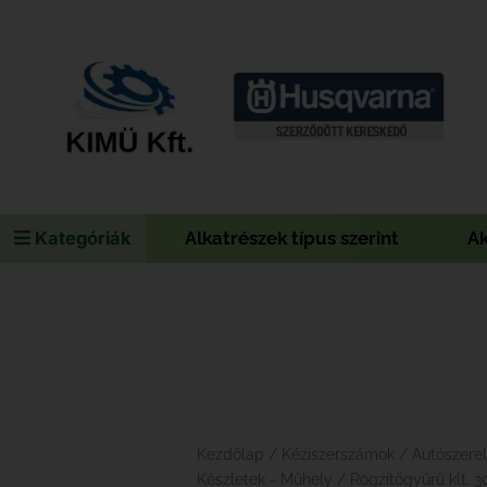
Kategóriák
Alkatrészek típus szerint
A
Kezdőlap
/
Kéziszerszámok
/
Autószere
Készletek - Műhely
/ Rögzítőgyűrű klt. 