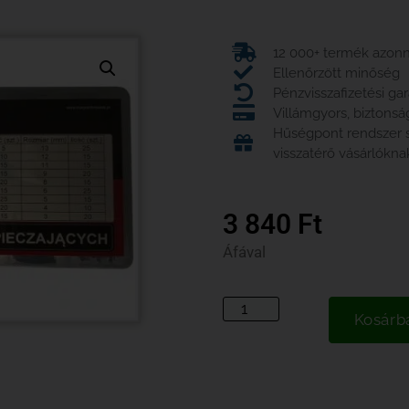
12 000+ termék azonna
Ellenőrzött minőség
Pénzvisszafizetési ga
Villámgyors, biztonsá
Hűségpont rendszer
visszatérő vásárlókna
3 840
Ft
Áfával
Kosárb