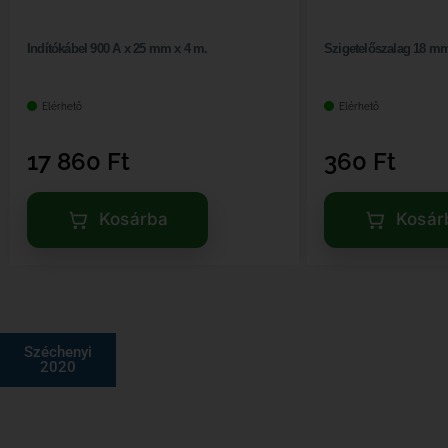
Indítókábel 900 A x 25 mm x 4 m.
Szigetelőszalag 18 mm
Elérhető
Elérhető
17 860
Ft
360
Ft
Kosárba
Kosár
Széchenyi
2020