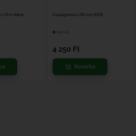
 x 20 m fekete
Csapágylehúzó 200 mm (K2/4)
Elérhető
4 250
Ft
ba
Kosárba