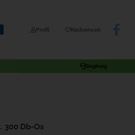
Profil
Kedvencek
Segítség
t. 300 Db-Os