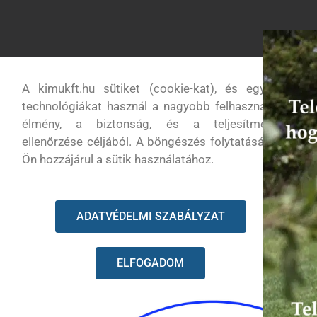
A kimukft.hu sütiket (cookie-kat), és egyéb
technológiákat használ a nagyobb felhasználói
élmény, a biztonság, és a teljesítmény
ellenőrzése céljából. A böngészés folytatásával
Ön hozzájárul a sütik használatához.
ADATVÉDELMI SZABÁLYZAT
További információk
Vélemények (0)
Termé
ELFOGADOM
További információk