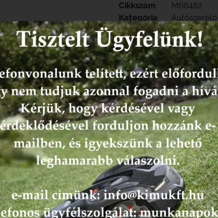
Cikkszám
M66482
Kategória
Autószerelő
Műhely
Hűségpontok
116
k leírása