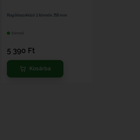
Rugóösszehúzó 1 körmös 350 mm
Elérhető
5 390
Ft
Kosárba