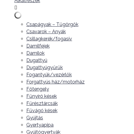
Alkatrészek
Csapágyak – Tűgörgők
Csavarok – Anyák
Csillagkerék/fogasív
Damilfejek
Damilok
Dugattyú
Dugattyúgyűrűk
Fogantyúk/vezérlők
Forgattyús ház/motorház
Főtengely
Fűnyíró kések
Fűrésztárcsák
Fűvágó kések
Gyújtás
Gyertyapipa
Gyújtógyertyák