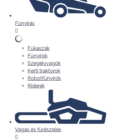
Fűnyírás
Fűkaszák
Fűnyírók
Szegélyvágók
Kerti traktorok
Robotfűnyírók
Riderek
Vágás és fűrészelés