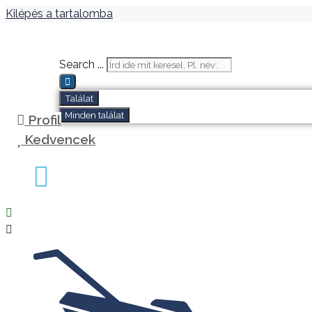
Kilépés a tartalomba
Search ...
Találat
Minden találat
Profil
Kedvencek