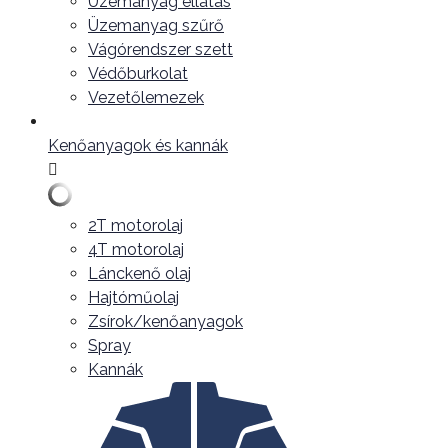
Üzemanyag ellátás
Üzemanyag szűrő
Vágórendszer szett
Védőburkolat
Vezetőlemezek
Kenőanyagok és kannák
2T motorolaj
4T motorolaj
Lánckenő olaj
Hajtóműolaj
Zsírok/kenőanyagok
Spray
Kannák