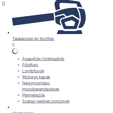
Talajápolás és tisztítás
Ágaprítók/rönkhasítók
Földfúró
Lombfúvók
Motoros kapák
Nagynyomású
mosóberendezések
Permetezők
Száraz-nedves porszívók