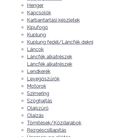
Henger
Kapcsolók
Karbantartási készletek
Kipufogó
Kuplung
Kuplung fedél/Láncfék dekni
Láncok
Láncfék alkatrészek
Láncfék alkatrészek
Lendkerék
Levegőszűrők
Motorok
Szimering
Szöghajtás
Olajszűrő
Olajzás
Tömítések/Közdarabok
Rezgéscsillapítás