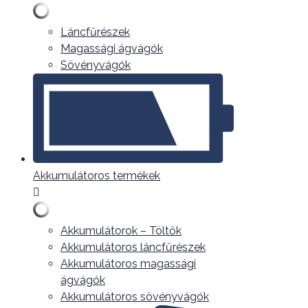
Láncfűrészek
Magassági ágvágók
Sövényvágók
Akkumulátoros termékek
Akkumulátorok – Töltők
Akkumulátoros láncfűrészek
Akkumulátoros magassági
ágvágók
Akkumulátoros sövényvágók