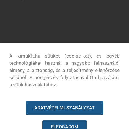
További
Termék leírása
információk
Vélemények (0)
A kimukft.hu sütiket (cookie-kat), és egyéb
technológiákat használ a nagyobb felhasználói
Leírás
élmény, a biztonság, és a teljesítmény ellenőrzése
céljából. A böngészés folytatásával Ön hozzájárul
Szórásvédő rögzítő Husqvarna 543RS, 553RS, stb.
a sütik használatához.
Eredeti alkatrész
ADATVÉDELMI SZABÁLYZAT
KAPCSOLODÓ TERMÉKEK
ELFOGADOM