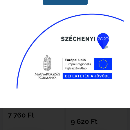
Husqvarna fűkasza
Husqvarna védőburkolat
védőburkolat 537349403
fűrésztárcsához 555RXT –
355RX
Elérhető
Elérhető
7 760
Ft
9 620
Ft