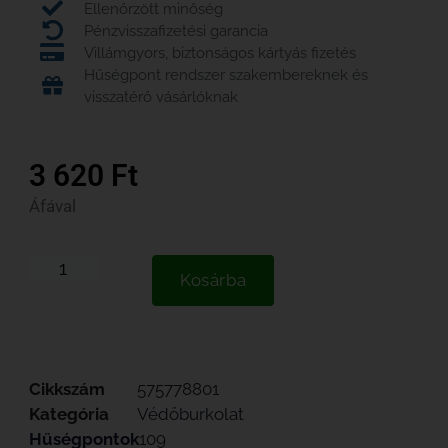
Ellenőrzött minőség
Pénzvisszafizetési garancia
Villámgyors, biztonságos kártyás fizetés
Hűségpont rendszer szakembereknek és
visszatérő vásárlóknak
3 620
Ft
Áfával
Kosárba
Cikkszám
575778801
Kategória
Védőburkolat
Hűségpontok
109