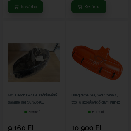
Kosárba
Kosárba
McCulloch B43 BT szórásvédő
Husqvarna 343, 345R, 545RX,
damilfejhez 967683401
555FX szórásvédő damilfejhez
Elérhető
Elérhető
9 160
Ft
10 900
Ft