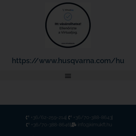
https://www.husqvarna.com/hu
+36/62-259-214
+36/70-388-8643
+36/70-388-8646
info@kimukft.hu