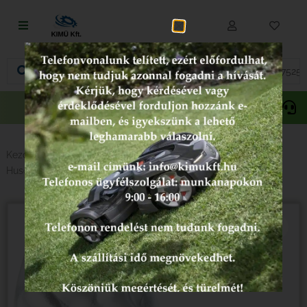
Fűnyírás
Vágás és fűrészelés
Akciós
Gepida
Oregon
termékek
Akkumulátoros termékek
Talajápolás és tisztítás
Kezdőlap
/
Alkatrészek
/
Védőburkolat
/ Szórásvédő rögzítő
Husqvarna 543RS, 553RS, stb.
Alkatrészek
Kenőanyagok és kannák
Védőfelszerelés
Tartozékok és kiegészítők