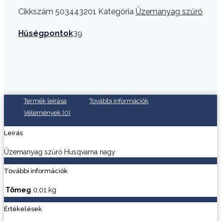
nagy
Cikkszám
503443201
Kategória
Üzemanyag szűrő
mennyiség
Hűségpontok
39
Termék leírása
További információk
Vélemények (0)
Leírás
Üzemanyag szűrő Husqvarna nagy
További információk
Tömeg
0,01 kg
Értékelések