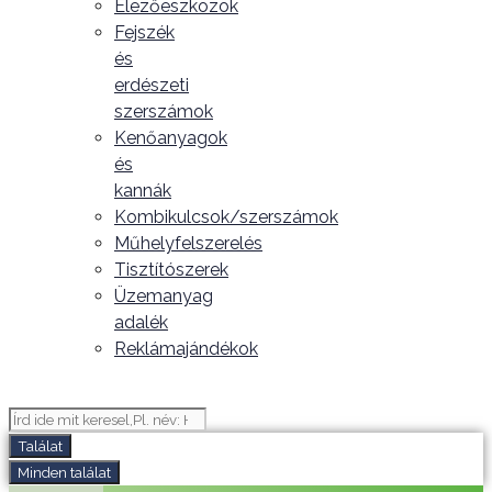
Élezőeszközök
Fejszék
és
erdészeti
szerszámok
Kenőanyagok
és
kannák
Kombikulcsok/szerszámok
Műhelyfelszerelés
Tisztítószerek
Üzemanyag
adalék
Reklámajándékok
Search
...
Találat
Minden találat