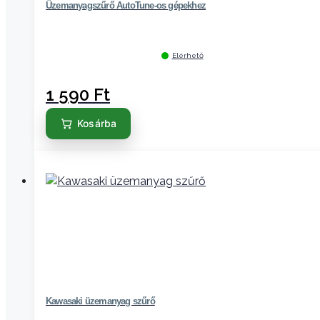
Üzemanyagszűrő AutoTune-os gépekhez
Elérhető
1 590
Ft
Kosárba
Kawasaki üzemanyag szűrő