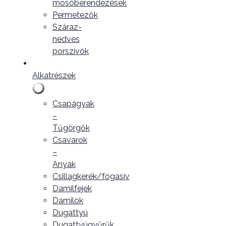
mosóberendezések
Permetezők
Száraz-
nedves
porszívók
Alkatrészek
Csapágyak
–
Tűgörgők
Csavarok
–
Anyák
Csillagkerék/fogasív
Damilfejek
Damilok
Dugattyú
Dugattyúgyűrűk