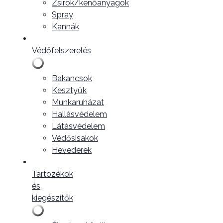
Zsírok/kenőanyagok
Spray
Kannák
Védőfelszerelés
Bakancsok
Kesztyűk
Munkaruházat
Hallásvédelem
Látásvédelem
Védősisakok
Hevederek
Tartozékok
és
kiegészítők