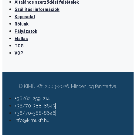
Általános szerződési feltételek
Szállítási információk
Kapcsolat
Rólunk
Pályázatok
Elállás
TCG
VOP
© KIMÜ Kft. 2003-2026. Minden jog fenntartva.
+36/62-259-214
+36/70-388-8643
+36/70-388-8646
info@kimukft.hu