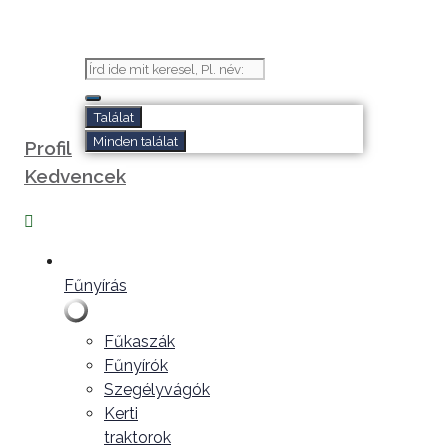
Kilépés
a
tartalomba
Search
...
Találat
Minden találat
Profil
Kedvencek
Fűnyírás
Fűkaszák
Fűnyírók
Szegélyvágók
Kerti
traktorok