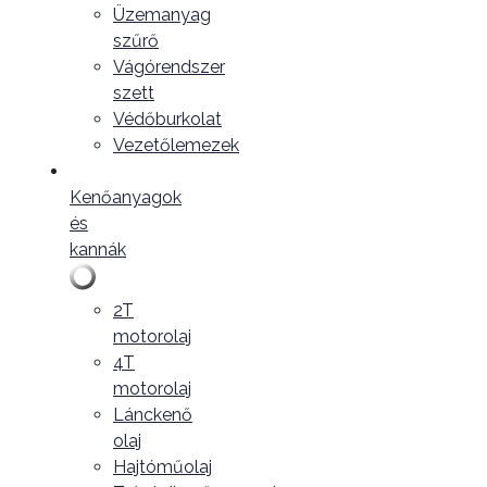
Üzemanyag
szűrő
Vágórendszer
szett
Védőburkolat
Vezetőlemezek
Kenőanyagok
és
kannák
2T
motorolaj
4T
motorolaj
Lánckenő
olaj
Hajtóműolaj