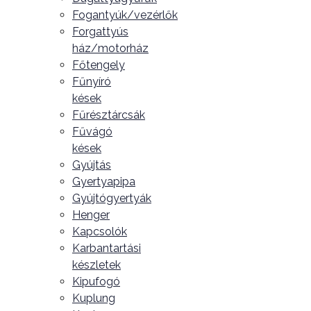
Fogantyúk/vezérlők
Forgattyús
ház/motorház
Főtengely
Fűnyíró
kések
Fűrésztárcsák
Fűvágó
kések
Gyújtás
Gyertyapipa
Gyújtógyertyák
Henger
Kapcsolók
Karbantartási
készletek
Kipufogó
Kuplung