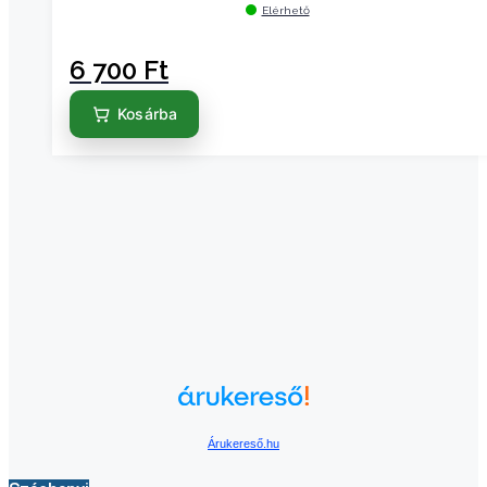
Elérhető
6 700
Ft
Kosárba
Árukereső.hu