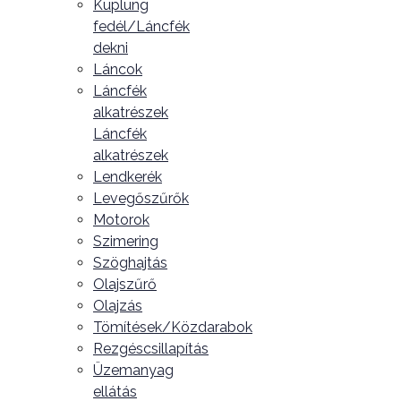
Kuplung
fedél/Láncfék
dekni
Láncok
Láncfék
alkatrészek
Láncfék
alkatrészek
Lendkerék
Levegőszűrők
Motorok
Szimering
Szöghajtás
Olajszűrő
Olajzás
Tömítések/Közdarabok
Rezgéscsillapítás
Üzemanyag
ellátás