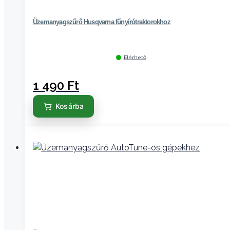
Üzemanyagszűrő Husqvarna fűnyírótraktorokhoz
Elérhető
1 490
Ft
Kosárba