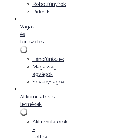
Robotfűnyírók
Riderek
Vágás
és
fűrészelés
Láncfűrészek
Magassági
ágvágók
Sövényvágók
Akkumulátoros
termékek
Akkumulátorok
–
Töltők