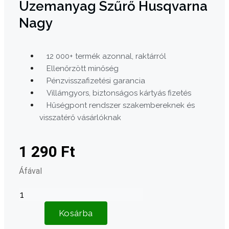
Üzemanyag Szűrő Husqvarna
Nagy
12 000+ termék azonnal, raktárról
Ellenőrzött minőség
Pénzvisszafizetési garancia
Villámgyors, biztonságos kártyás fizetés
Hűségpont rendszer szakembereknek és
visszatérő vásárlóknak
1 290
Ft
Áfával
Üzemanyag
szűrő
Kosárba
Husqvarna