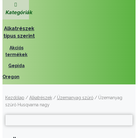
Kategóriák
Alkatrészek
típus szerint
Akciós
termékek
Gepida
Oregon
Kezdőlap
/
Alkatrészek
/
Üzemanyag szűrő
/ Üzemanyag
szűrő Husqvarna nagy