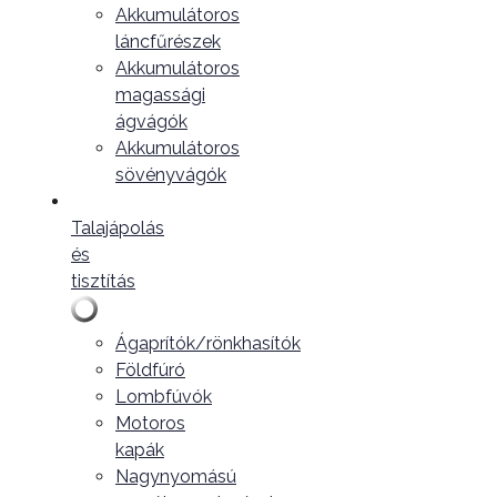
Akkumulátoros
láncfűrészek
Akkumulátoros
magassági
ágvágók
Akkumulátoros
sövényvágók
Talajápolás
és
tisztítás
Ágaprítók/rönkhasítók
Földfúró
Lombfúvók
Motoros
kapák
Nagynyomású