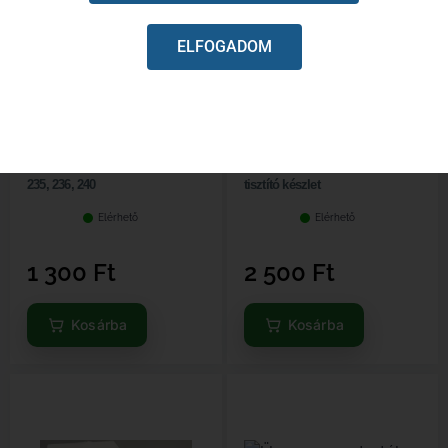
ELFOGADOM
Olajcsiga felhelyező 120 Mark II,
Fúvóka tisztító – karburátor
235, 236, 240
tisztító készlet
Elérhető
Elérhető
1 300
Ft
2 500
Ft
Kosárba
Kosárba