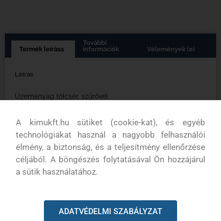
További
Termék leírása
információk
Vélemények (0)
Leírás
Üzemanyag tölcsér, szűrővel
A kimukft.hu sütiket (cookie-kat), és egyéb
technológiákat használ a nagyobb felhasználói
élmény, a biztonság, és a teljesítmény ellenőrzése
KAPCSOLODÓ TERMÉKEK
céljából. A böngészés folytatásával Ön hozzájárul
a sütik használatához.
ADATVÉDELMI SZABÁLYZAT