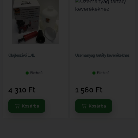
Olajleszívó 1,4L
Üzemanyag tartály keverékekhez
Elérhető
Elérhető
4 310
Ft
1 560
Ft
Kosárba
Kosárba