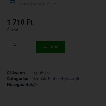
visszatérő vásárlóknak
1 710
Ft
Áfával
Kosárba
Cikkszám
03-06027
Categories
Kannák
,
Műhelyfelszerelés
Hűségpontok
52