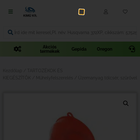
Fűnyírás
Vágás és fűrészelés
Akciós
Gepida
Oregon
termékek
Akkumulátoros termékek
Talajápolás és tisztítás
Kezdőlap
/
TARTOZÉKOK ÉS
KIEGÉSZÍTŐK
/
Műhelyfelszerelés
/ Üzemanyag tölcsér, szűrővel
Alkatrészek
Kenőanyagok és kannák
Védőfelszerelés
Tartozékok és kiegészítők